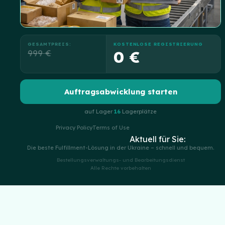
GESAMTPREIS:
KOSTENLOSE REGISTRIERUNG
999 €
0 €
Auftragsabwicklung starten
auf Lager
16
Lagerplätze
Privacy Policy
Terms of Use
Aktuell für Sie:
Die beste Fulfillment-Lösung in der Ukraine – schnell und bequem.
Bestellungsverwaltungs- und Bearbeitungsdienst
Alle Rechte vorbehalten