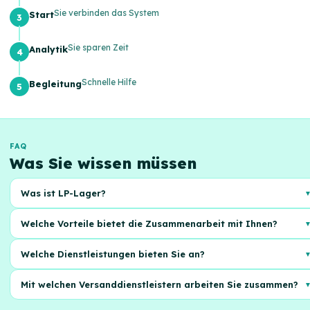
Sie verbinden das System
Start
Sie sparen Zeit
Analytik
Schnelle Hilfe
Begleitung
FAQ
Was Sie wissen müssen
Was ist LP-Lager?
Das ist eine Komplettlösung für die Auftragsabwicklung von Online-
Welche Vorteile bietet die Zusammenarbeit mit Ihnen?
Shops, von der Lagerung bis zum Versand
Zeitersparnis, Kostenreduzierung, Skalierung des Geschäfts und
Welche Dienstleistungen bieten Sie an?
professionelle Auftragsabwicklung
Lagerung, Kommissionierung, Verpackung, Versand und Bearbeitung
Mit welchen Versanddienstleistern arbeiten Sie zusammen?
von Warenrücksendungen
Wir arbeiten mit Nova Poshta, Ukrposhta und anderen führenden