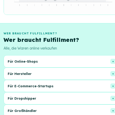
WER BRAUCHT FULFILLMENT?
Wer braucht Fulfillment?
Alle, die Waren online verkaufen
Für Online-Shops
Optimieren Sie die Logistik und konzentrieren Sie sich auf den Vertrieb!
Für Hersteller
Wir übernehmen Lagerung, Verpackung und Versand.
Effiziente Lagerung und schneller Versand Ihrer Produkte direkt an
Für E-Commerce-Startups
Ihre Kunden.
Einfacher Start in den Online-Verkauf ohne Kopfzerbrechen bei der
Für Dropshipper
Organisation von Lagerprozessen.
Automatisieren Sie den Versandprozess von Bestellungen ohne eigene
Für Großhändler
Lagerräume.