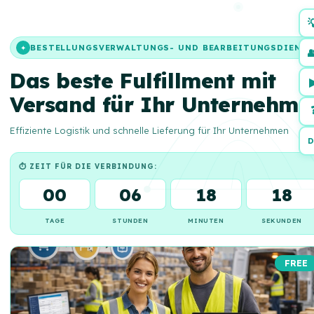

BESTELLUNGSVERWALTUNGS- UND BEARBEITUNGSDIENS
✦

Das beste Fulfillment mit
Versand für Ihr Unternehme
Effiziente Logistik und schnelle Lieferung für Ihr Unternehmen
D
⏱ ZEIT FÜR DIE VERBINDUNG:
00
06
18
17
TAGE
STUNDEN
MINUTEN
SEKUNDEN
FREE