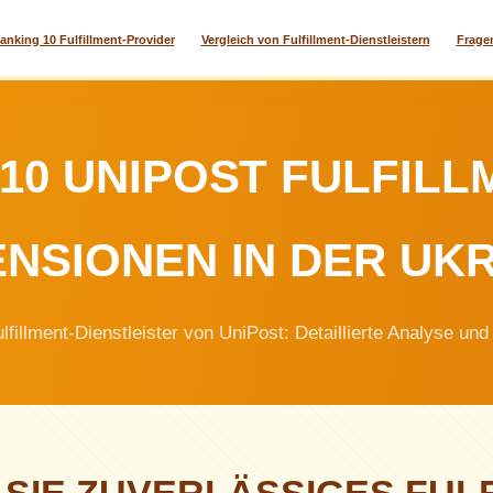
anking 10 Fulfillment-Provider
Vergleich von Fulfillment-Dienstleistern
Frage
 10 UNIPOST FULFILL
NSIONEN IN DER UK
lfillment-Dienstleister von UniPost: Detaillierte Analyse und