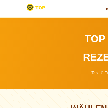
R
TOP
REZE
Top 10 Fu