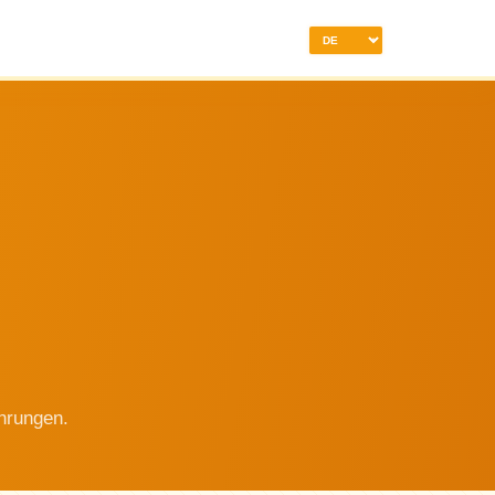
:
hrungen.