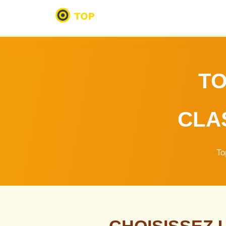
TO
CLA
To