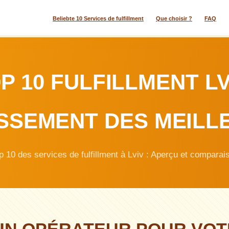
Beliebte 10 Services de fulfillment
Que choisir ?
FAQ
P 10 FULFILLMENT LV
SSEMENT DES MEILL
p 10 des services de fulfillment à Lviv : Aperçu et comparai