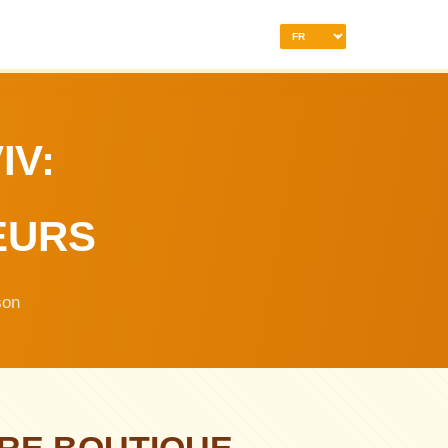
IV:
EURS
son