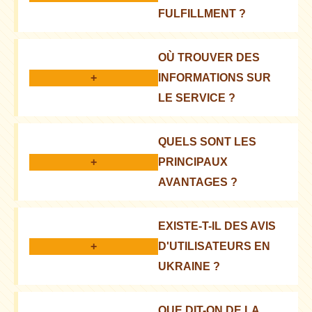
FULFILLMENT ?
C'est un ensemble de services pour le e-commerce :
OÙ TROUVER DES
stockage, emballage, livraison
+
INFORMATIONS SUR
LE SERVICE ?
Sur le site officiel, les blogs, les partenaires
QUELS SONT LES
+
PRINCIPAUX
AVANTAGES ?
Gain de temps, réduction des coûts, livraison rapide
EXISTE-T-IL DES AVIS
+
D'UTILISATEURS EN
UKRAINE ?
Oui, on peut les trouver sur les sites d'agrégation
QUE DIT-ON DE LA