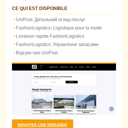
CE QUI EST DISPONIBLE
UniPost: Детальний огляд послуг
FashionLogistics: Logistique pour la mode
Livraison rapide FashionLogistics
FashionLogistics: Управління запасами
Відгуки про UniPost
ENVOYER UNE DEMANDE