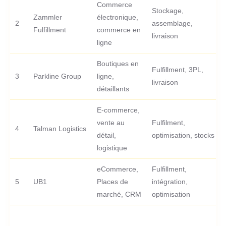
Commerce
Stockage,
Zammler
électronique,
2
assemblage,
Fulfillment
commerce en
livraison
ligne
Boutiques en
Fulfillment, 3PL,
3
Parkline Group
ligne,
livraison
détaillants
E-commerce,
vente au
Fulfilment,
4
Talman Logistics
détail,
optimisation, stocks
logistique
eCommerce,
Fulfillment,
5
UB1
Places de
intégration,
marché, CRM
optimisation