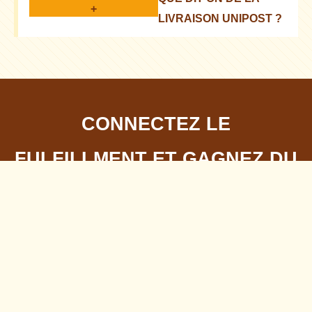
d'avis
+
LIVRAISON UNIPOST ?
Rapide, fiable, mais cela dépend de la région
CONNECTEZ LE
FULFILLMENT ET GAGNEZ DU
TEMPS
RANKING 10 ENTREPÔTS POUR ECOMMERCE
COMPARAISON DÉTAILLÉE
QUESTIONS POPULAIRES