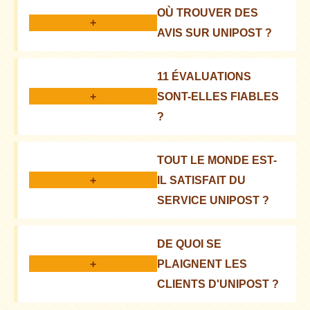
OÙ TROUVER DES
les évaluations varient. Nous vous recommandons
+
AVIS SUR UNIPOST ?
de consulter les détails.
Ils sont généralement publiés sur des plateformes
11 ÉVALUATIONS
spécialisées et sur les réseaux sociaux.
+
SONT-ELLES FIABLES
?
Un petit nombre d'évaluations, à prendre en compte
TOUT LE MONDE EST-
lors de l'analyse de la situation générale.
+
IL SATISFAIT DU
SERVICE UNIPOST ?
Non, il existe des commentaires positifs et négatifs
DE QUOI SE
sur leur travail.
+
PLAIGNENT LES
CLIENTS D'UNIPOST ?