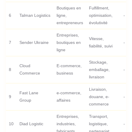
Boutiques en
Fulfillment,
6
Talman Logistics
ligne,
optimisation,
-
entrepreneurs
évolutivité
Entreprises,
Vitesse,
7
Sender Ukraine
boutiques en
-
fiabilité, suivi
ligne
Stockage,
Cloud
E-commerce,
8
emballage,
-
Commerce
business
livraison
Livraison,
Fast Lane
e-commerce,
9
douane, e-
-
Group
affaires
commerce
Entreprises,
Transport,
10
Diad Logistic
industries,
logistique,
-
fabricants
partenariat