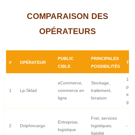
COMPARAISON DES
OPÉRATEURS
PUBLIC
PRINCIPALES
#
OPÉRATEUR
TRI
CIBLE
POSSIBILITÉS
100
eCommerce,
Stockage,
prem
1
Lp-Sklad
commerce en
traitement,
expé
ligne
livraison
grat
Fret, services
Entreprise,
2
Dolphincargo
logistiques,
-
logistique
fiabilité