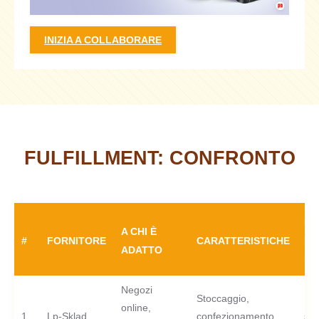
INIZIA A COLLABORARE
FULFILLMENT: CONFRONTO
PE
A CHI È
#
FORNITORE
CARATTERISTICHE
DI
ADATTO
PR
Negozi
Stoccaggio,
10
online,
1
Lp-Sklad
confezionamento,
spe