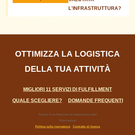
L'INFRASTRUTTURA?
L'infrastruttura è moderna e garantisce l'efficienza
dei processi.
OTTIMIZZA LA LOGISTICA
DELLA TUA ATTIVITÀ
MIGLIORI 11 SERVIZI DI FULFILLMENT
QUALE SCEGLIERE?
DOMANDE FREQUENTI
Servizio di archiviazione ed elaborazione ordini
Diritti riservati
Politica sulla riservatezza
·
Contratto di licenza