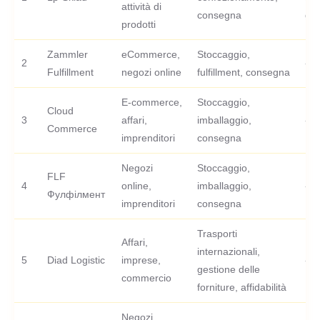
attività di
consegna
gra
prodotti
Zammler
eCommerce,
Stoccaggio,
2
-
Fulfillment
negozi online
fulfillment, consegna
E-commerce,
Stoccaggio,
Cloud
3
affari,
imballaggio,
-
Commerce
imprenditori
consegna
Negozi
Stoccaggio,
FLF
4
online,
imballaggio,
-
Фулфілмент
imprenditori
consegna
Trasporti
Affari,
internazionali,
5
Diad Logistic
imprese,
-
gestione delle
commercio
forniture, affidabilità
Negozi