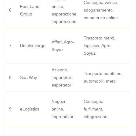
Consegna veloce,
Fast Lane
online,
6
sdoganamento,
-
Group
esportazione,
commercio online
importazione
Trasporto merci,
Affari, Agro-
7
Dolphincargo
logistica, Agro-
-
Soyuz
Soyuz
Aziende,
Trasporto marittimo,
8
Sea Way
importatori,
-
automobili, merci
esportatori
Negozi
Consegna,
9
eLogistics
online,
fulfillment,
-
imprenditori
integrazione