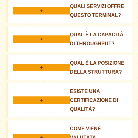
QUALI SERVIZI OFFRE
+
QUESTO TERMINAL?
Fornisce servizi di ricezione, stoccaggio e
QUAL È LA CAPACITÀ
spedizione di cereali e semi oleosi.
+
DI THROUGHPUT?
Il terminal può gestire volumi significativi di prodotti
QUAL È LA POSIZIONE
al giorno.
+
DELLA STRUTTURA?
Si trova in un'importante zona di trasporto.
ESISTE UNA
+
CERTIFICAZIONE DI
QUALITÀ?
Sì, il terminal è certificato secondo gli standard
COME VIENE
internazionali.
+
VALUTATA