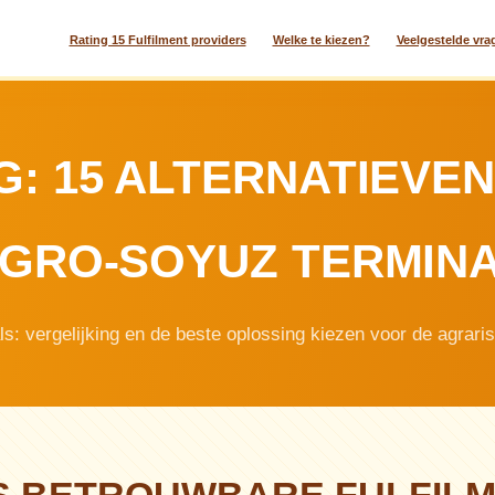
Rating 15 Fulfilment providers
Welke te kiezen?
Veelgestelde vra
G: 15 ALTERNATIEVE
GRO-SOYUZ TERMIN
s: vergelijking en de beste oplossing kiezen voor de agrari