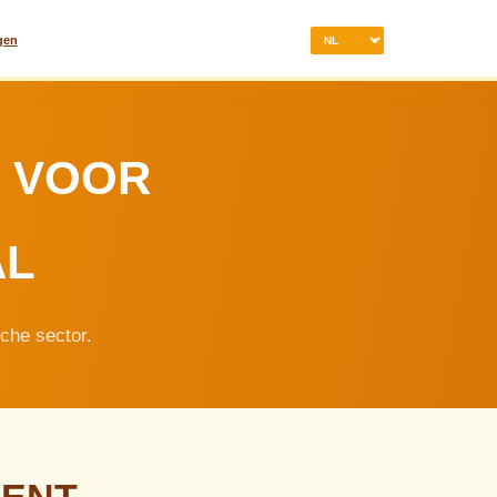
gen
N VOOR
AL
sche sector.