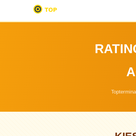
RATIN
A
Topterminal