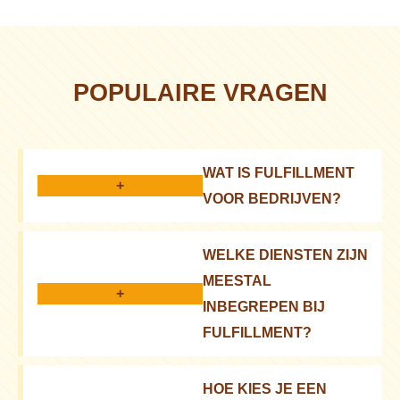
POPULAIRE VRAGEN
WAT IS FULFILLMENT
+
VOOR BEDRIJVEN?
Het is een complex van diensten: opslag,
WELKE DIENSTEN ZIJN
verwerking, levering van bestellingen aan uw
MEESTAL
klanten
+
INBEGREPEN BIJ
FULFILLMENT?
Ontvangst, opslag, orderpicking, verpakking,
HOE KIES JE EEN
levering, retourverwerking