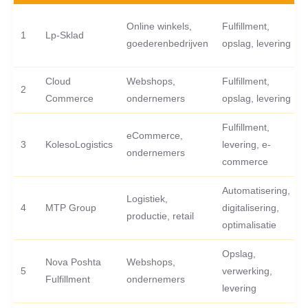
Online winkels,
Fulfillment,
1
Lp-Sklad
goederenbedrijven
opslag, levering
Cloud
Webshops,
Fulfillment,
2
Commerce
ondernemers
opslag, levering
Fulfillment,
eCommerce,
3
KolesoLogistics
levering, e-
ondernemers
commerce
Automatisering,
Logistiek,
4
MTP Group
digitalisering,
productie, retail
optimalisatie
Opslag,
Nova Poshta
Webshops,
5
verwerking,
Fulfillment
ondernemers
levering