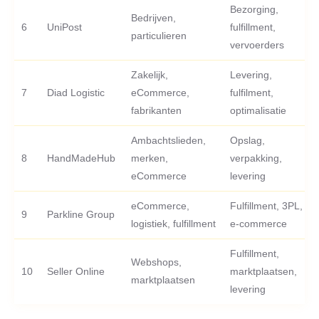
Bezorging,
Bedrijven,
6
UniPost
fulfillment,
particulieren
vervoerders
Zakelijk,
Levering,
7
Diad Logistic
eCommerce,
fulfilment,
fabrikanten
optimalisatie
Ambachtslieden,
Opslag,
8
HandMadeHub
merken,
verpakking,
eCommerce
levering
eCommerce,
Fulfillment, 3PL,
9
Parkline Group
logistiek, fulfillment
e-commerce
Fulfillment,
Webshops,
10
Seller Online
marktplaatsen,
marktplaatsen
levering