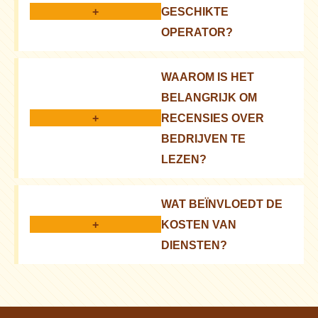
+
GESCHIKTE
OPERATOR?
Houd rekening met de prijs, reputatie, snelheid,
WAAROM IS HET
integratie met uw platform
BELANGRIJK OM
+
RECENSIES OVER
BEDRIJVEN TE
LEZEN?
Recensies geven een realistisch beeld van de
WAT BEÏNVLOEDT DE
service en betrouwbaarheid van de operator
+
KOSTEN VAN
DIENSTEN?
Volume van bestellingen, gewicht en afmetingen
van de goederen, afstand van levering