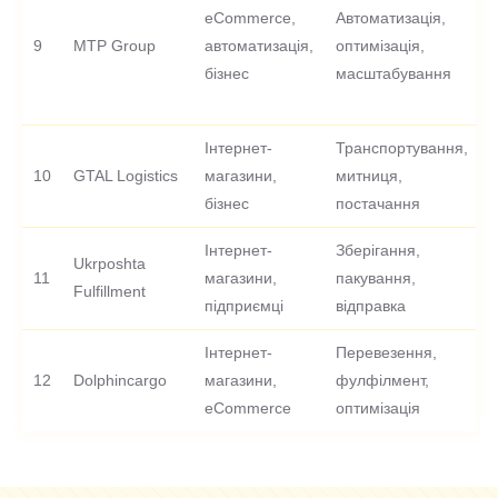
eCommerce,
Автоматизація,
9
MTP Group
автоматизація,
оптимізація,
-
бізнес
масштабування
Інтернет-
Транспортування,
10
GTAL Logistics
магазини,
митниця,
-
бізнес
постачання
Інтернет-
Зберігання,
Ukrposhta
11
магазини,
пакування,
-
Fulfillment
підприємці
відправка
Інтернет-
Перевезення,
12
Dolphincargo
магазини,
фулфілмент,
-
eCommerce
оптимізація