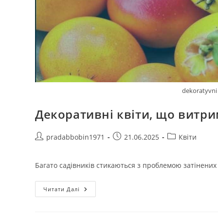
dekoratyvni
Декоративні квіти, що витри
Автор
Запис
Категорія
pradabbobin1971
21.06.2025
Квіти
запису:
опубліковано:
запису:
Багато садівників стикаються з проблемою затінених д
Декоративні
Читати Далі
Квіти,
Що
Витримують
Тінь