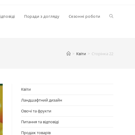
Перемкнути
ідповіді
Поради з догляду
Сезонні роботи
пошук
>
Квіти
>
Сторінка 22
на
веб-
Квіти
Ландшафтний дизайн
сайті
Овочі та фрукти
Питання та відповіді
Продаж товарів