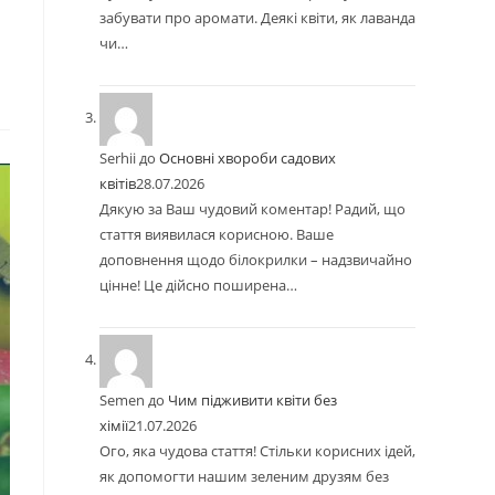
забувати про аромати. Деякі квіти, як лаванда
чи…
Serhii
до
Основні хвороби садових
квітів
28.07.2026
Дякую за Ваш чудовий коментар! Радий, що
стаття виявилася корисною. Ваше
доповнення щодо білокрилки – надзвичайно
цінне! Це дійсно поширена…
Semen
до
Чим підживити квіти без
хімії
21.07.2026
Ого, яка чудова стаття! Стільки корисних ідей,
як допомогти нашим зеленим друзям без