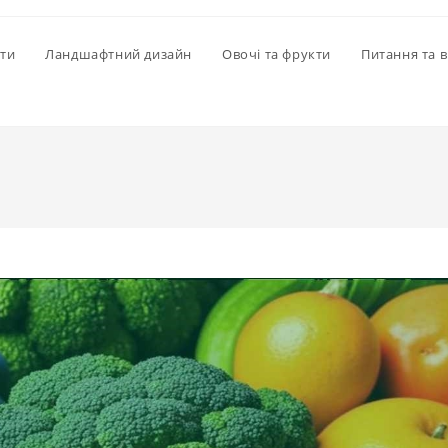
іти
Ландшафтний дизайн
Овочі та фрукти
Питання та в