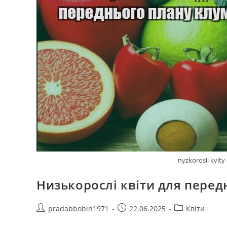
nyzkorosli kvit
Низькорослі квіти для пере
Автор
Запис
Категорія
pradabbobin1971
22.06.2025
Квіти
запису:
опубліковано:
запису: