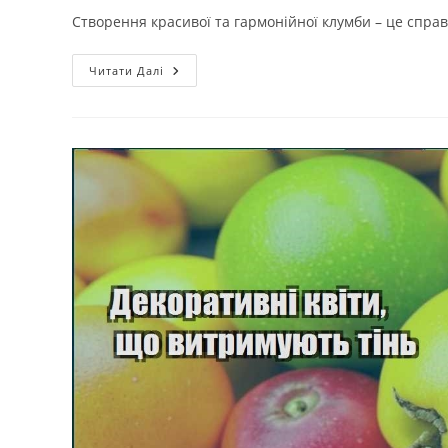
Створення красивої та гармонійної клумби – це справж
Низькорослі
Читати Далі
Квіти
Для
Переднього
Плану
Клумби