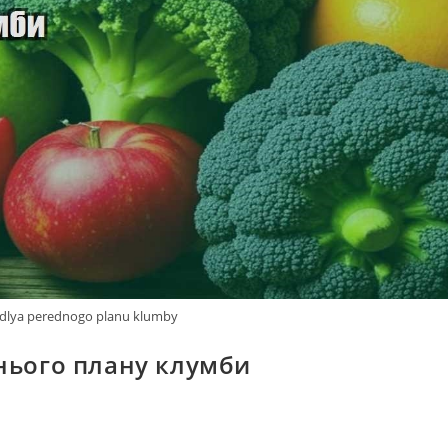
y dlya perednogo planu klumby
днього плану клумби