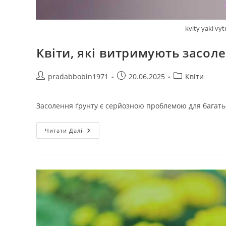
kvity yaki vy
Квіти, які витримують засол
Автор
Запис
Категорія
pradabbobin1971
20.06.2025
Квіти
запису:
опубліковано:
запису:
Засолення ґрунту є серйозною проблемою для багатьо
Квіти,
Читати Далі
Які
Витримують
Засолення
Ґрунту