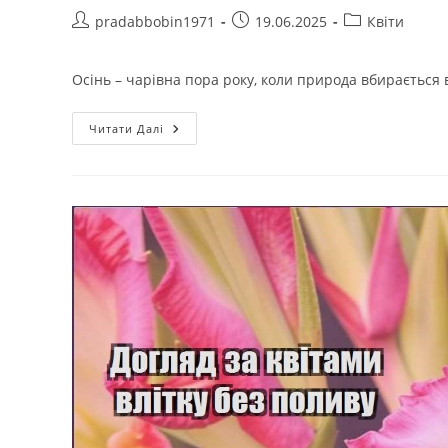
Автор
Запис
Категорія
pradabbobin1971
19.06.2025
Квіти
запису:
опубліковано:
запису:
Осінь – чарівна пора року, коли природа вбирається в 
Квіти,
Читати Далі
Які
Прикрасять
Сад
До
Перших
Морозів