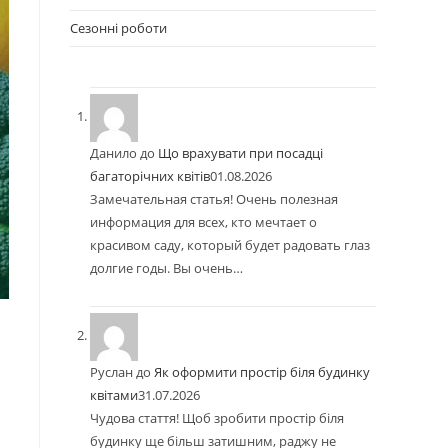
Сезонні роботи
Данило
до
Що врахувати при посадці
багаторічних квітів
01.08.2026
Замечательная статья! Очень полезная
информация для всех, кто мечтает о
красивом саду, который будет радовать глаз
долгие годы. Вы очень…
Руслан
до
Як оформити простір біля будинку
квітами
31.07.2026
Чудова стаття! Щоб зробити простір біля
будинку ще більш затишним, раджу не