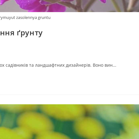
trymuyut zasolennya gruntu
ення ґрунту
х садівників та ландшафтних дизайнерів. Воно вин...