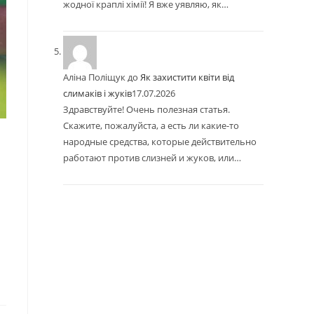
жодної краплі хімії! Я вже уявляю, як…
Аліна Поліщук
до
Як захистити квіти від
слимаків і жуків
17.07.2026
Здравствуйте! Очень полезная статья.
Скажите, пожалуйста, а есть ли какие-то
народные средства, которые действительно
работают против слизней и жуков, или…