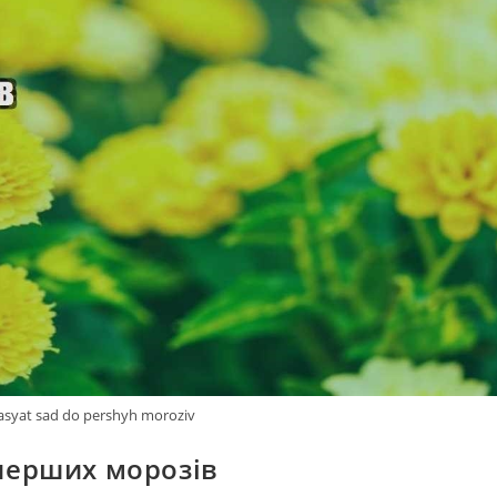
rasyat sad do pershyh moroziv
 перших морозів