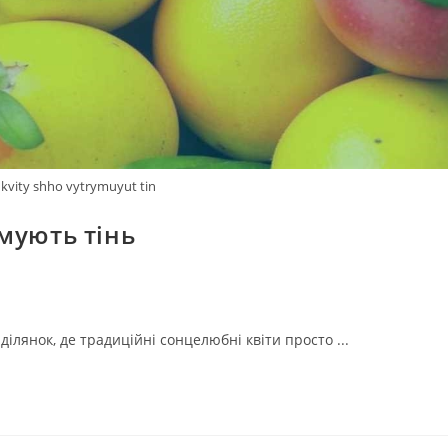
 kvity shho vytrymuyut tin
мують тінь
ілянок, де традиційні сонцелюбні квіти просто ...