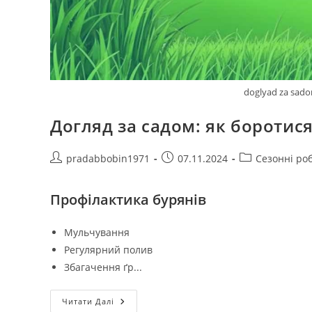
doglyad za sad
Догляд за садом: як боротися
Автор
Запис
Категорія
pradabbobin1971
07.11.2024
Сезонні ро
запису:
опубліковано:
запису:
Профілактика бурянів
Мульчування
Регулярний полив
Збагачення ґр...
Догляд
Читати Далі
За