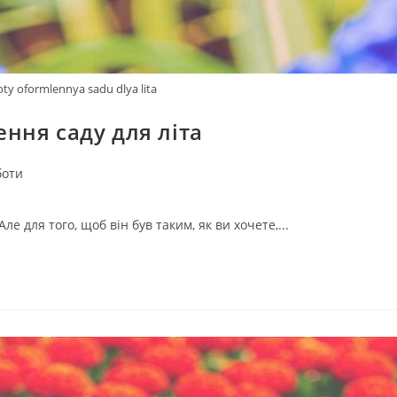
oty oformlennya sadu dlya lita
ння саду для літа
боти
е для того, щоб він був таким, як ви хочете,...