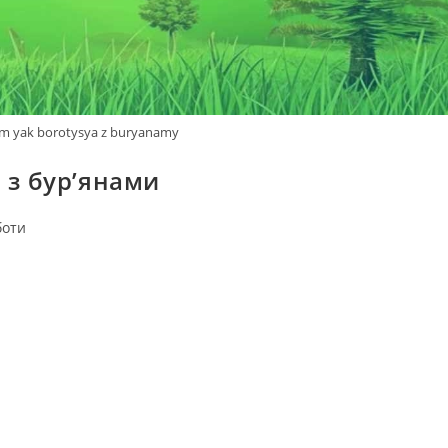
om yak borotysya z buryanamy
 з бур’янами
боти