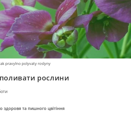
yak pravylno polyvaty roslyny
 поливати рослини
боти
о здоровя та пишного цвітіння