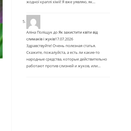
жодної краплі хімії! Я вже уявляю, як…
Аліна Поліщук
до
Як захистити квіти від
слимаків і жуків
17.07.2026
Здравствуйте! Очень полезная статья.
Скажите, пожалуйста, а есть ли какие-то
народные средства, которые действительно
работают против слизней и жуков, или…