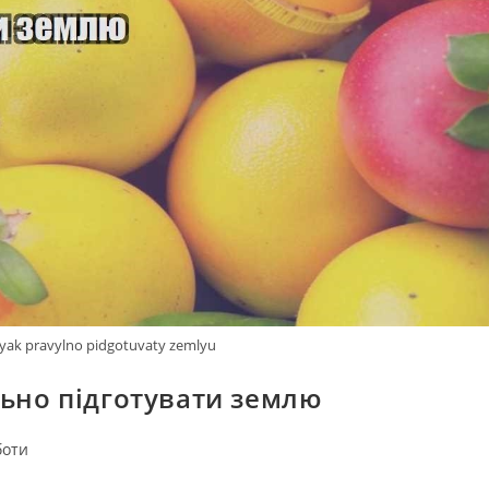
yak pravylno pidgotuvaty zemlyu
льно підготувати землю
боти