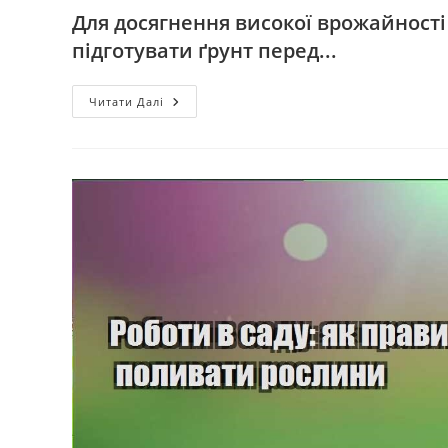
Для досягнення високої врожайності
підготувати ґрунт перед...
Підготовка
Читати Далі
Грунту:
Як
Правильно
Підготувати
Землю