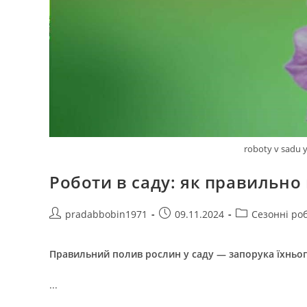
roboty v sadu 
Роботи в саду: як правильно
Автор
Запис
Категорія
pradabbobin1971
09.11.2024
Сезонні ро
запису:
опубліковано:
запису:
Правильний полив рослин у саду — запорука їхньог
...