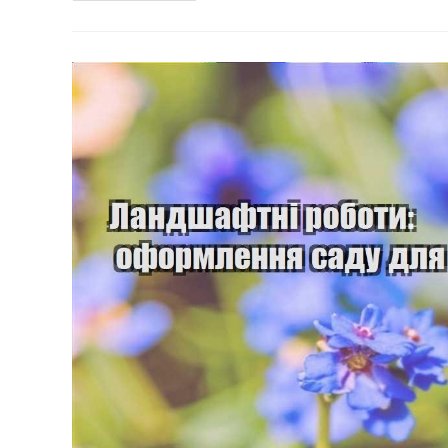
Садом:
Як
Боротися
З
Бур’янами