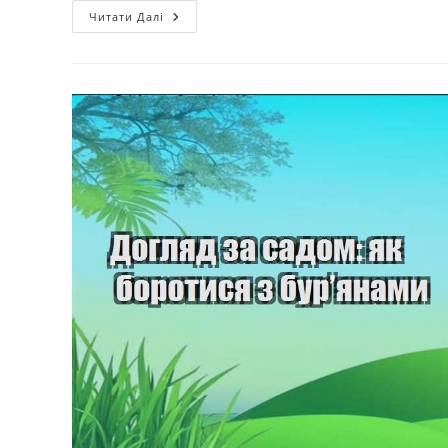
Роботи
Читати Далі
В
Саду:
Як
Правильно
Поливати
Рослини