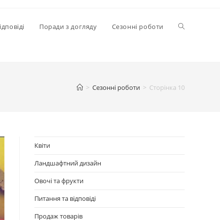
Перемкнути
ідповіді
Поради з догляду
Сезонні роботи
пошук
>
Сезонні роботи
>
Сторінка 10
на
веб-
Квіти
Ландшафтний дизайн
сайті
Овочі та фрукти
Питання та відповіді
Продаж товарів