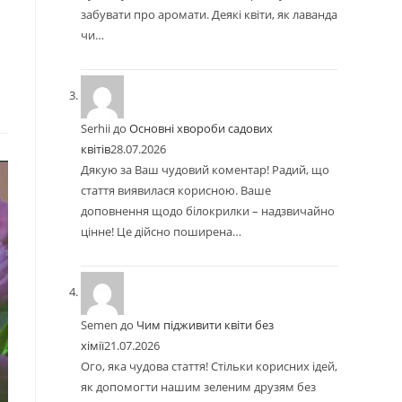
забувати про аромати. Деякі квіти, як лаванда
чи…
Serhii
до
Основні хвороби садових
квітів
28.07.2026
Дякую за Ваш чудовий коментар! Радий, що
стаття виявилася корисною. Ваше
доповнення щодо білокрилки – надзвичайно
цінне! Це дійсно поширена…
Semen
до
Чим підживити квіти без
хімії
21.07.2026
Ого, яка чудова стаття! Стільки корисних ідей,
як допомогти нашим зеленим друзям без