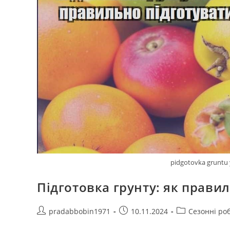
pidgotovka gruntu 
Підготовка грунту: як прави
Автор
Запис
Категорія
pradabbobin1971
10.11.2024
Сезонні ро
запису:
опубліковано:
запису: