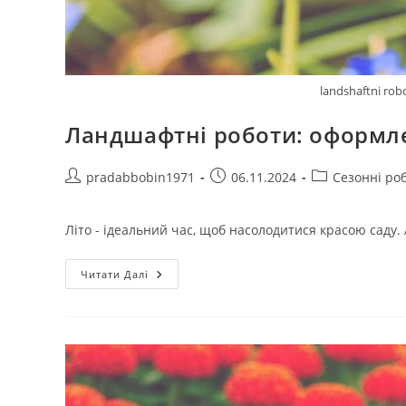
landshaftni rob
Ландшафтні роботи: оформле
Автор
Запис
Категорія
pradabbobin1971
06.11.2024
Сезонні ро
запису:
опубліковано:
запису:
Літо - ідеальний час, щоб насолодитися красою саду. Ал
Ландшафтні
Читати Далі
Роботи:
Оформлення
Саду
Для
Літа