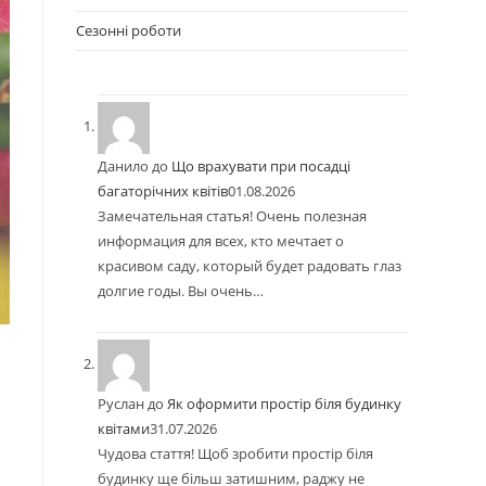
Сезонні роботи
Данило
до
Що врахувати при посадці
багаторічних квітів
01.08.2026
Замечательная статья! Очень полезная
информация для всех, кто мечтает о
красивом саду, который будет радовать глаз
долгие годы. Вы очень…
Руслан
до
Як оформити простір біля будинку
квітами
31.07.2026
Чудова стаття! Щоб зробити простір біля
будинку ще більш затишним, раджу не