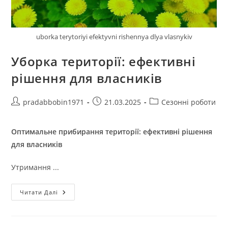
uborka terytoriyi efektyvni rishennya dlya vlasnykiv
Уборка території: ефективні
рішення для власників
Автор
Запис
Категорія
pradabbobin1971
21.03.2025
Сезонні роботи
запису:
опубліковано:
запису:
Оптимальне прибирання території: ефективні рішення
для власників
Утримання ...
Уборка
Читати Далі
Території:
Ефективні
Рішення
Для
Власників