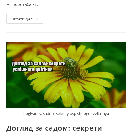
Боротьба зі ...
Сезонні
Читати Далі
Завдання:
Ефективні
Стратегії
Для
Саду
doglyad za sadom sekrety uspishnogo czvitinnya
Догляд за садом: секрети