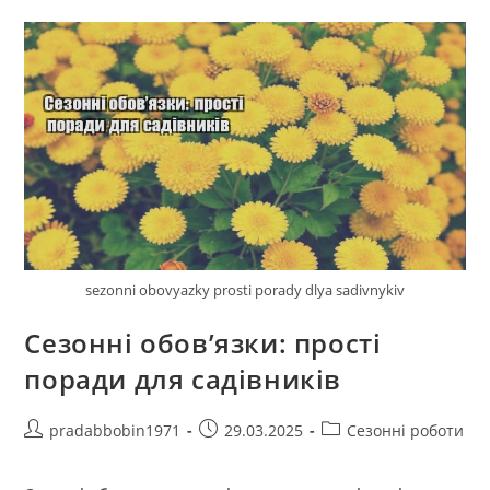
Восени
sezonni obovyazky prosti porady dlya sadivnykiv
Сезонні обов’язки: прості
поради для садівників
Автор
Запис
Категорія
pradabbobin1971
29.03.2025
Сезонні роботи
запису:
опубліковано:
запису: