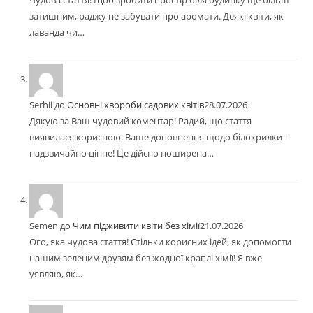
затишним, раджу не забувати про аромати. Деякі квіти, як
лаванда чи…
Serhii
до
Основні хвороби садових квітів
28.07.2026
Дякую за Ваш чудовий коментар! Радий, що стаття
виявилася корисною. Ваше доповнення щодо білокрилки –
надзвичайно цінне! Це дійсно поширена…
Semen
до
Чим підживити квіти без хімії
21.07.2026
Ого, яка чудова стаття! Стільки корисних ідей, як допомогти
нашим зеленим друзям без жодної краплі хімії! Я вже
уявляю, як…