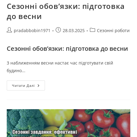
Сезонні обов’язки: підготовка
до весни
Автор
Запис
Категорія
pradabbobin1971
28.03.2025
Сезонні роботи
запису:
опубліковано:
запису:
Сезонні обов’язки: підготовка до весни
З наближенням весни настає час підготувати свій
будино...
Сезонні
Читати Далі
Обов’язки:
Підготовка
До
Весни