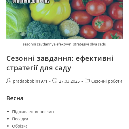
sezonni zavdannya efektyvni strategiyi dlya sadu
Сезонні завдання: ефективні
стратегії для саду
Автор
Запис
Категорія
pradabbobin1971
27.03.2025
Сезонні роботи
запису:
опубліковано:
запису:
Весна
Підживлення рослин
Посадка
Обрізка