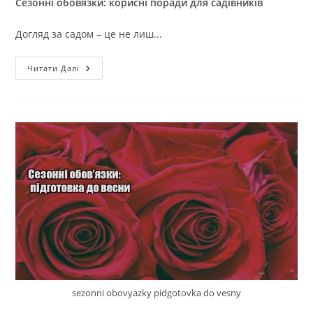
Сезонні обовязки: корисні поради для садівників
Догляд за садом – це не лиш...
Сезонні
Читати Далі
Обов’язки:
Прості
Поради
Для
Садівників
sezonni obovyazky pidgotovka do vesny