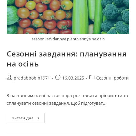
sezonni zavdannya planuvannya na osin
Сезонні завдання: планування
на осінь
Автор
Запис
Категорія
pradabbobin1971
16.03.2025
Сезонні роботи
запису:
опубліковано:
запису:
З настанням осені настає пора розставити пріоритети та
спланувати сезонні завдання, щоб підготуват...
Сезонні
Читати Далі
Завдання:
Планування
На
Осінь