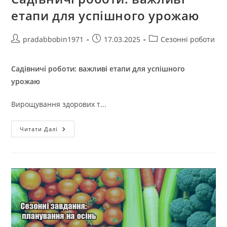
етапи для успішного урожаю
Автор
Запис
Категорія
pradabbobin1971
17.03.2025
Сезонні роботи
запису:
опубліковано:
запису:
Садівничі роботи: важливі етапи для успішного
урожаю
Вирощування здорових т...
Садівничі
Читати Далі
Роботи:
Важливі
Етапи
Для
Успішного
Урожаю