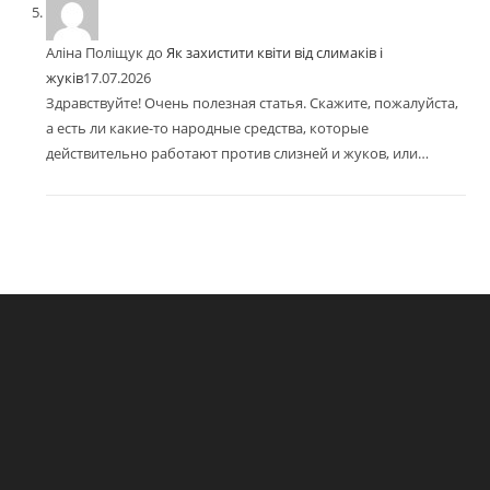
Аліна Поліщук
до
Як захистити квіти від слимаків і
жуків
17.07.2026
Здравствуйте! Очень полезная статья. Скажите, пожалуйста,
а есть ли какие-то народные средства, которые
действительно работают против слизней и жуков, или…