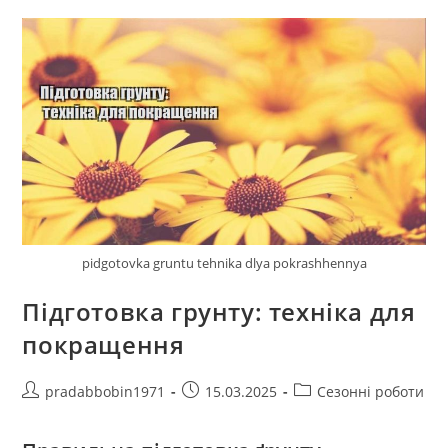
pidgotovka gruntu tehnika dlya pokrashhennya
Підготовка грунту: техніка для
покращення
Автор
Запис
Категорія
pradabbobin1971
15.03.2025
Сезонні роботи
запису:
опубліковано:
запису: