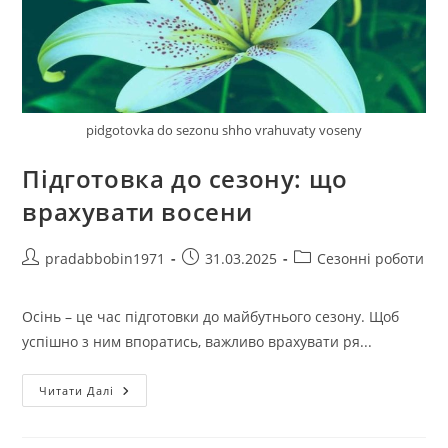
pidgotovka do sezonu shho vrahuvaty voseny
Підготовка до сезону: що
врахувати восени
Автор
Запис
Категорія
pradabbobin1971
31.03.2025
Сезонні роботи
запису:
опубліковано:
запису:
Осінь – це час підготовки до майбутнього сезону. Щоб
успішно з ним впоратись, важливо врахувати ря...
Підготовка
Читати Далі
До
Сезону:
Що
Врахувати