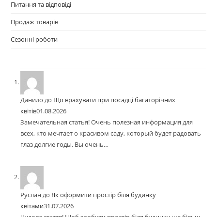
Питання та відповіді
Продаж товарів
Сезонні роботи
Данило
до
Що врахувати при посадці багаторічних
квітів
01.08.2026
Замечательная статья! Очень полезная информация для
всех, кто мечтает о красивом саду, который будет радовать
глаз долгие годы. Вы очень…
Руслан
до
Як оформити простір біля будинку
квітами
31.07.2026
Чудова стаття! Щоб зробити простір біля будинку ще більш