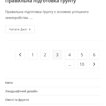
Правильна підготовка ґрунту
Правильна підготовка ґрунту є основою успішного
землеробства. ...
Підготовка
Читати Далі
Грунту:
Техніка
Для
Покращення
1
2
3
4
5
6
Перейти до попередньої сторінки
…
10
Перейти
Квіти
Ландшафтний дизайн
Овочі та фрукти