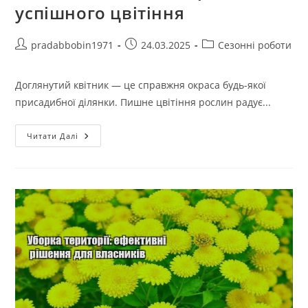
успішного цвітіння
Автор
Запис
Категорія
pradabbobin1971
24.03.2025
Сезонні роботи
запису:
опубліковано:
запису:
Доглянутий квітник — це справжня окраса будь-якої
присадибної ділянки. Пишне цвітіння рослин радує...
Догляд
Читати Далі
За
Садом:
Секрети
Успішного
Цвітіння