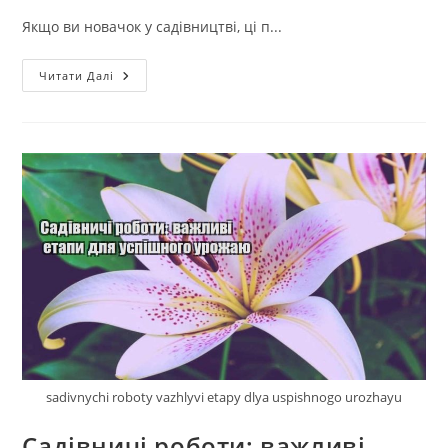
Якщо ви новачок у садівництві, ці п...
Догляд
Читати Далі
За
Садом:
Прості
Поради
Для
Початківців
sadivnychi roboty vazhlyvi etapy dlya uspishnogo urozhayu
Садівничі роботи: важливі