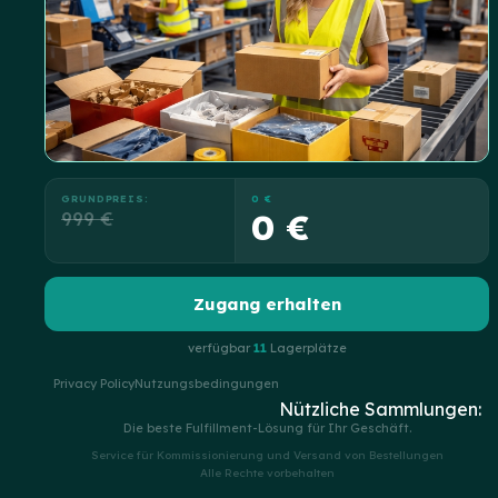
GRUNDPREIS:
0 €
999 €
0 €
Zugang erhalten
verfügbar
11
Lagerplätze
Privacy Policy
Nutzungsbedingungen
Nützliche Sammlungen:
Die beste Fulfillment-Lösung für Ihr Geschäft.
Service für Kommissionierung und Versand von Bestellungen
Alle Rechte vorbehalten