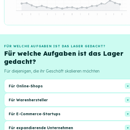
FÜR WELCHE AUFGABEN IST DAS LAGER GEDACHT?
Für welche Aufgaben ist das Lager
gedacht?
Für diejenigen, die ihr Geschäft skalieren möchten
Für Online-Shops
Optimieren Sie die Logistik und Lagerung von Waren, konzentrieren Si
Für Warenhersteller
sich auf den Vertrieb!
Überlassen Sie uns die Mühe der Lagerung und des Versands von
Für E-Commerce-Startups
Produkten.
Schneller Verkaufsstart ohne Kosten für Lager und Personal.
Für expandierende Unternehmen