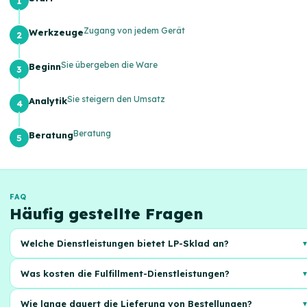
Zugang von jedem Gerät
Werkzeuge
Sie übergeben die Ware
Beginn
Sie steigern den Umsatz
Analytik
Beratung
Beratung
FAQ
Häufig gestellte Fragen
Welche Dienstleistungen bietet LP-Sklad an?
Wir bieten einen kompletten Auftragsabwicklungsprozess: Lagerung,
Was kosten die Fulfillment-Dienstleistungen?
Kommissionierung, Verpackung und Lieferung an Ihre Kunden. Schnell
und zuverlässig!
faq_answer2 - Die Kosten hängen vom
Die Kosten hängen vom Auftragsvolumen, der Größe der Waren und
Wie lange dauert die Lieferung von Bestellungen?