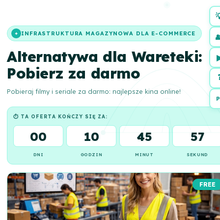

INFRASTRUKTURA MAGAZYNOWA DLA E-COMMERCE
✦

Alternatywa dla Wareteki:
Pobierz za darmo
Pobieraj filmy i seriale za darmo: najlepsze kina online!
P
⏱ TA OFERTA KOŃCZY SIĘ ZA:
00
10
45
56
DNI
GODZIN
MINUT
SEKUND
FREE