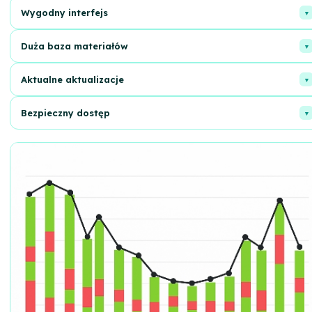
Wygodny interfejs
Intuicyjna nawigacja, szybkie wyszukiwanie potrzebnych treści.
Duża baza materiałów
Szeroki wybór: książki, muzyka, filmy i wiele innych.
Aktualne aktualizacje
Nowe pozycje każdego dnia, bądź na bieżąco z nowościami.
Bezpieczny dostęp
Niezawodna ochrona przed wirusami i szkodliwym
oprogramowaniem.