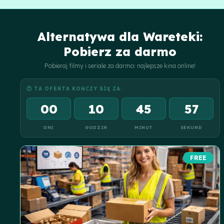
zamówień i zmniejszenia kosztów logistyki, z gwarantowaną jakością.
Alternatywa dla Wareteki:
Pobierz za darmo
Pobieraj filmy i seriale za darmo: najlepsze kina online!
⏱ TA OFERTA KOŃCZY SIĘ ZA:
00
10
45
56
DNI
GODZIN
MINUT
SEKUND
FREE