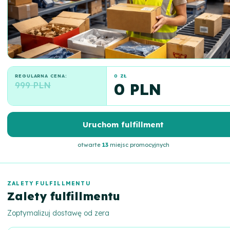
REGULARNA CENA:
0 ZŁ
999 PLN
0 PLN
Uruchom fulfillment
otwarte
13
miejsc promocyjnych
ZALETY FULFILLMENTU
Zalety fulfillmentu
Zoptymalizuj dostawę od zera