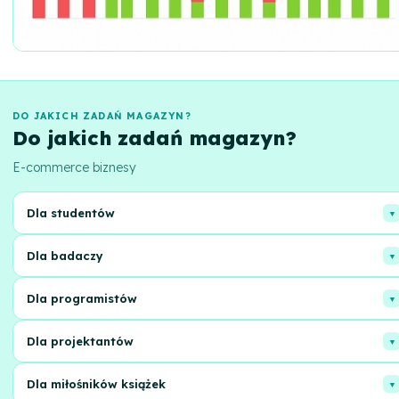
DO JAKICH ZADAŃ MAGAZYN?
Do jakich zadań magazyn?
E-commerce biznesy
Dla studentów
Znajdź potrzebne materiały edukacyjne i podręczniki do udanej nauki.
Dla badaczy
Dostęp do szerokiej gamy prac akademickich i publikacji naukowych.
Dla programistów
Biblioteka przydatnego oprogramowania, narzędzi i zasobów do
Dla projektantów
rozwoju.
Inspiracje i gotowe rozwiązania dla kreatywnych projektów, szablony
Dla miłośników książek
i grafika.