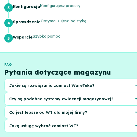
Konfigurujesz procesy
Konfiguracja
Optymalizujesz logistykę
Sprawdzenie
Szybka pomoc
Wsparcie
FAQ
Pytania dotyczące magazynu
Jakie są rozwiązania zamiast WareTeka?
LP-Sklad oferuje pełen zakres usług fulfillment, od przyjęcia do wysyłki
Czy są podobne systemy ewidencji magazynowej?
zamówień, integrację z platformami i przejrzyste raportowanie.
Nasz system zapewnia dokładną ewidencję, minimalizuje błędy i
Co jest lepsze od WT dla mojej firmy?
pozwala optymalizować zapasy, posiadając elastyczne ustawienia.
LP-Sklad oferuje indywidualne podejście, dostosowując się do potrze
Jaką usługę wybrać zamiast WT?
Twojego sklepu internetowego i zapewniając skalowalne rozwiązania.
Wybieraj LP-Sklad dla niezawodnego fulfillment, szybkiej realizacji