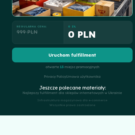
REGULARNA CENA:
0 ZŁ
999 PLN
0 PLN
Uruchom fulfillment
otwarte
13
miejsc promocyjnych
Privacy Policy
Umowa użytkownika
Jeszcze polecane materiały:
Najlepszy fulfillment dla sklepów internetowych w Ukrainie
Infrastruktura magazynowa dla e-commerce
Wszystkie prawa zastrzeżone