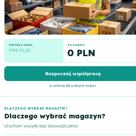
ZWYKŁA CENA:
ZA DARMO
999 PLN
0 PLN
Rozpocznij współpracę
w ofercie
16
wolnych miejsc
DLACZEGO WYBRAĆ MAGAZYN?
Dlaczego wybrać magazyn?
Uruchom wysyłki bez doświadczenia