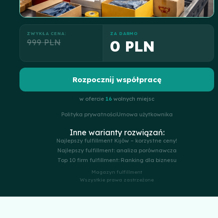
ZWYKŁA CENA:
ZA DARMO
999 PLN
0 PLN
Rozpocznij współpracę
w ofercie
16
wolnych miejsc
Polityka prywatności
Umowa użytkownika
Inne warianty rozwiązań:
Najlepszy fulfillment Kijów – korzystne ceny!
Najlepszy fulfillment: analiza porównawcza
Top 10 firm fulfillment: Ranking dla biznesu
Magazyn fulfillment
Wszystkie prawa zastrzeżone