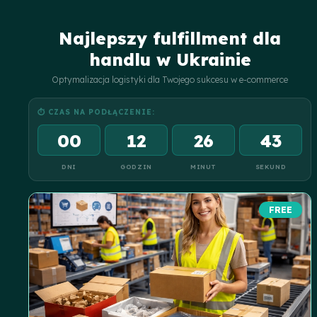
Najlepszy fulfillment dla
handlu w Ukrainie
Optymalizacja logistyki dla Twojego sukcesu w e-commerce
⏱ CZAS NA PODŁĄCZENIE:
00
12
26
42
DNI
GODZIN
MINUT
SEKUND
FREE