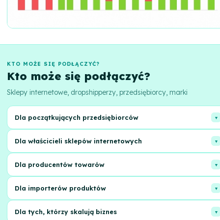
KTO MOŻE SIĘ PODŁĄCZYĆ?
Kto może się podłączyć?
Sklepy internetowe, dropshipperzy, przedsiębiorcy, marki
Dla początkujących przedsiębiorców
Zoptymalizuj proces realizacji zamówień i oszczędzaj czas, aby skupi
Dla właścicieli sklepów internetowych
się na rozwoju biznesu.
Popraw jakość obsługi klienta dzięki szybkiej dostawie i obsłudze
Dla producentów towarów
zwrotów.
Zapewnij bezproblemowe dostarczanie produktów do klienta
Dla importerów produktów
końcowego bez zbędnych zmartwień.
Uprość logistykę i zmniejsz koszty przechowywania i dostawy
Dla tych, którzy skalują biznes
importowanych towarów.