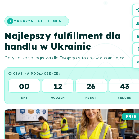

MAGAZYN FULFILLMENT
✦

Najlepszy fulfillment dla
handlu w Ukrainie
Optymalizacja logistyki dla Twojego sukcesu w e-commerce
P
⏱ CZAS NA PODŁĄCZENIE:
00
12
26
42
DNI
GODZIN
MINUT
SEKUND
FREE