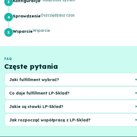
Konfiguracja
Oszczędzasz czas
Sprawdzenie
Wsparcie
Wsparcie
FAQ
Częste pytania
Jaki fulfillment wybrać?
Wybierz fulfillment z odpowiednimi usługami, korzystnymi stawkami i
Co daje fulfillment LP-Sklad?
dobrą reputacją. Oceń potrzeby Twojej firmy
LP-Sklad oferuje przechowywanie, kompletację, pakowanie i dostawę
Jakie są stawki LP-Sklad?
zamówień. Automatyzacja procesów i integracja z Twoim sklepem
Stawki zależą od ilości zamówień, rodzaju towarów i wybranych usług
Jak rozpocząć współpracę z LP-Sklad?
Skontaktuj się z nami, aby uzyskać indywidualną ofertę
Zostaw zgłoszenie na stronie, nasz menedżer skontaktuje się z Tobą i
pomoże skonfigurować integrację i rozpocząć pracę