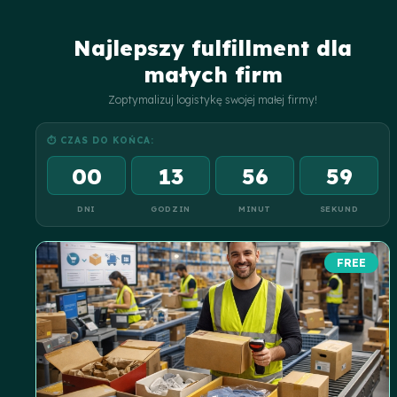
Najlepszy fulfillment dla
małych firm
Zoptymalizuj logistykę swojej małej firmy!
⏱ CZAS DO KOŃCA:
00
13
56
58
DNI
GODZIN
MINUT
SEKUND
FREE