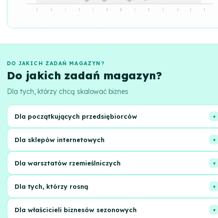
DO JAKICH ZADAŃ MAGAZYN?
Do jakich zadań magazyn?
Dla tych, którzy chcą skalować biznes
Dla początkujących przedsiębiorców
Skoncentruj się na rozwoju, a nie na pakowaniu! Przekaż logistykę
Dla sklepów internetowych
nam, aby skalować się szybciej.
Zapomnij o problemach z magazynowaniem i szybkiej dostawie.
Dla warsztatów rzemieślniczych
Zadbamy o wszystko, od zamówienia do otrzymania przez klienta.
Zapewnimy profesjonalną obsługę i szybką wysyłkę Twoich unikalnych
Dla tych, którzy rosną
wyrobów w całym kraju.
Rozszerzaj rynki zbytu bez bólu głowy. Nasza infrastruktura wesprze
Dla właścicieli biznesów sezonowych
Twój wzrost.