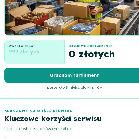
ZWYKŁA CENA:
DARMOWE PODŁĄCZENIE
999 złotych
0 złotych
Uruchom fulfillment
pozostało
8
miejsc dla klientów
KLUCZOWE KORZYŚCI SERWISU
Kluczowe korzyści serwisu
Ulepsz obsługę zamówień szybko