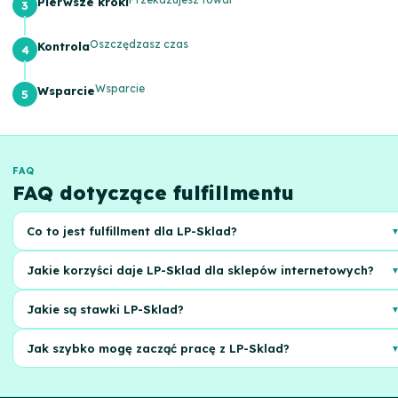
Pierwsze kroki
Oszczędzasz czas
Kontrola
Wsparcie
Wsparcie
FAQ
FAQ dotyczące fulfillmentu
Co to jest fulfillment dla LP-Sklad?
To kompleksowa usługa: przechowywanie, pakowanie, dostawa
Jakie korzyści daje LP-Sklad dla sklepów internetowych?
Twoich towarów do klientów
Oszczędność czasu, obniżenie kosztów, skalowanie biznesu,
Jakie są stawki LP-Sklad?
profesjonalna obsługa zamówień
Koszt zależy od objętości, wagi i rodzaju towarów. Zamów wycenę na
Jak szybko mogę zacząć pracę z LP-Sklad?
stronie
Zazwyczaj proces podłączenia zajmuje kilka dni. Skontaktuj się z nam
w celu konsultacji