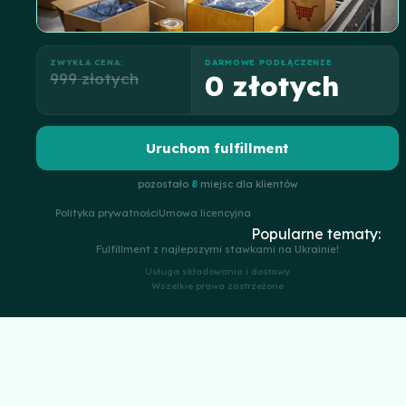
ZWYKŁA CENA:
DARMOWE PODŁĄCZENIE
999 złotych
0 złotych
Uruchom fulfillment
pozostało
8
miejsc dla klientów
Polityka prywatności
Umowa licencyjna
Popularne tematy:
Fulfillment z najlepszymi stawkami na Ukrainie!
Usługa składowania i dostawy
Wszelkie prawa zastrzeżone