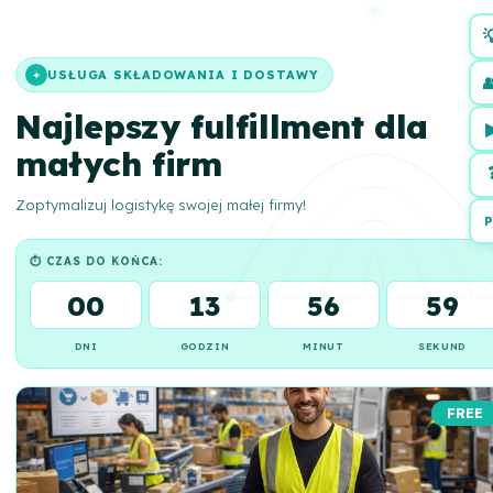

USŁUGA SKŁADOWANIA I DOSTAWY
✦

Najlepszy fulfillment dla
małych firm
Zoptymalizuj logistykę swojej małej firmy!
P
⏱ CZAS DO KOŃCA:
00
13
56
58
DNI
GODZIN
MINUT
SEKUND
FREE