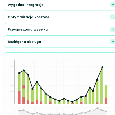
Wygodna integracja
Łatwo integruje się z Twoją platformą, minimalizując problemy.
Optymalizacja kosztów
Płać tylko za to, co używasz. Bez ukrytych opłat.
Przyspieszona wysyłka
Klienci otrzymują zamówienia szybciej, zwiększając lojalność.
Bezbłędna obsługa
Dokładna kompletacja i pakowanie każdego zamówienia.