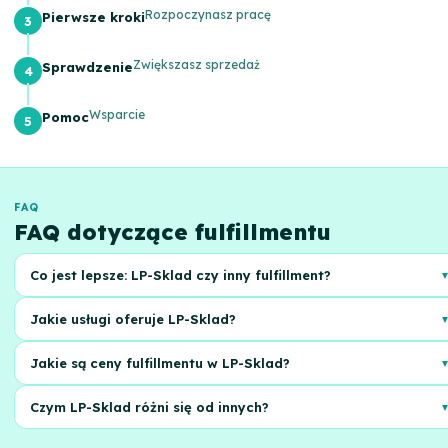
Rozpoczynasz pracę
Pierwsze kroki
Zwiększasz sprzedaż
Sprawdzenie
Wsparcie
Pomoc
FAQ
FAQ dotyczące fulfillmentu
Co jest lepsze: LP-Sklad czy inny fulfillment?
LP-Sklad oferuje integrację, automatyzację i przejrzyste ceny, ale
Jakie usługi oferuje LP-Sklad?
wybór zależy od Twoich potrzeb. Rozważ wolumeny, usługi i koszt.
LP-Sklad zapewnia przechowywanie, kompletację, pakowanie i
Jakie są ceny fulfillmentu w LP-Sklad?
dostawę zamówień. Dostępna jest również obsługa zwrotów i
integracja z platformami.
Ceny są indywidualne. Zależą od wolumenu zamówień, gabarytów
Czym LP-Sklad różni się od innych?
towarów i wymaganych usług. Zamów kalkulację na stronie LP-Sklad.
LP-Sklad akcentuje automatyzację procesów, wygodną integrację i