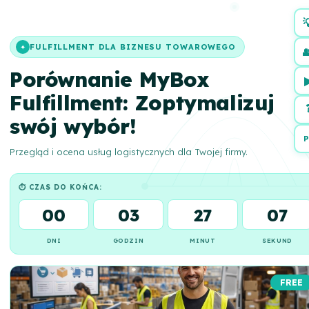

FULFILLMENT DLA BIZNESU TOWAROWEGO
✦

Porównanie MyBox
Fulfillment: Zoptymalizuj
swój wybór!
P
Przegląd i ocena usług logistycznych dla Twojej firmy.
⏱ CZAS DO KOŃCA:
00
03
27
06
DNI
GODZIN
MINUT
SEKUND
FREE