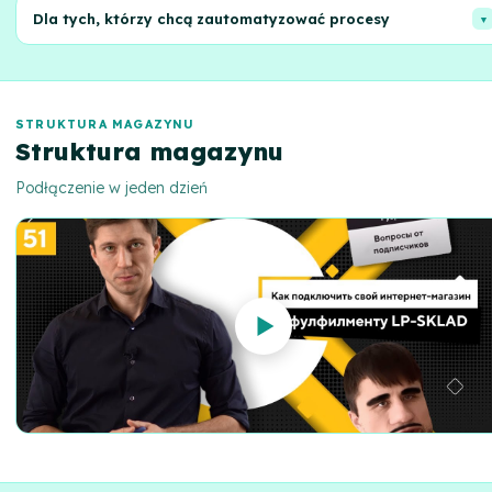
Porównaj taryfy, zakres usług i obszary działania różnych
Dla tych, którzy chcą zautomatyzować procesy
operatorów, aby znaleźć najkorzystniejszą ofertę.
Uzyskaj informacje o integracji z różnymi platformami i API w celu
optymalizacji Twojej pracy z zamówieniami.
STRUKTURA MAGAZYNU
Struktura magazynu
Podłączenie w jeden dzień