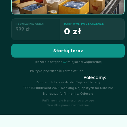
REGULARNA CENA:
DARMOWE PODŁĄCZENIE
999 zł
0 zł
Startuj teraz
jeszcze dostępne
17
miejsc na współpracę
Polityka prywatności
Terms of Use
Polecamy:
Zamiennik ExpressMoto: Części z Ukrainy
TOP 13 Fulfillment 2025: Ranking Najlepszych na Ukrainie
Najlepszy fulfillment w Odessie
Fulfillment dla biznesu towarowego
Wszelkie prawa zastrzeżone