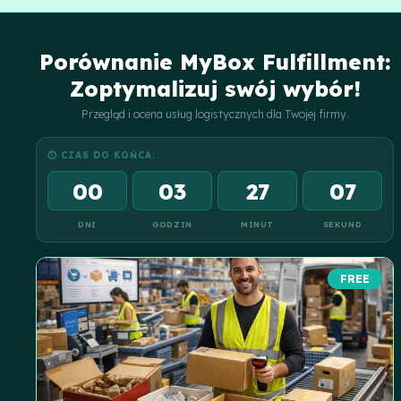
przejrzyste raportowanie. To pozwala optymalizować koszty i
poprawić obsługę klientów.
Porównanie MyBox Fulfillment:
Zoptymalizuj swój wybór!
Przegląd i ocena usług logistycznych dla Twojej firmy.
⏱ CZAS DO KOŃCA:
00
03
27
06
DNI
GODZIN
MINUT
SEKUND
FREE