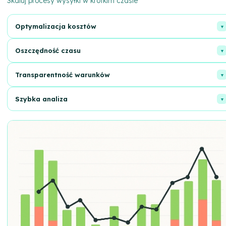
Skaluj procesy wysyłki w krótkim czasie
Optymalizacja kosztów
Znajdź najlepsze taryfy i oszczędzaj koszty.
Oszczędność czasu
Łatwy wybór optymalnych warunków współpracy.
Transparentność warunków
Wszystkie możliwości na jednej platformie.
Szybka analiza
Natychmiastowe porównanie ofert i cen.