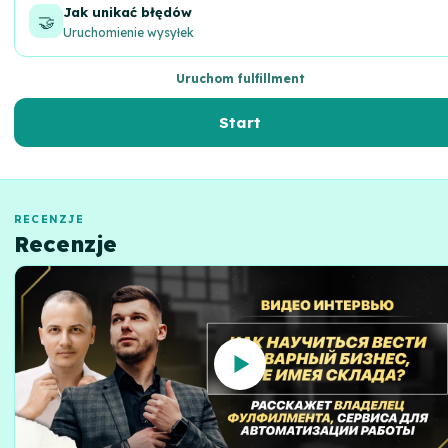
Jak unikać błędów
🤝
Uruchomienie wysyłek
Uruchom fulfillment
Start
RECENZJE
Recenzje