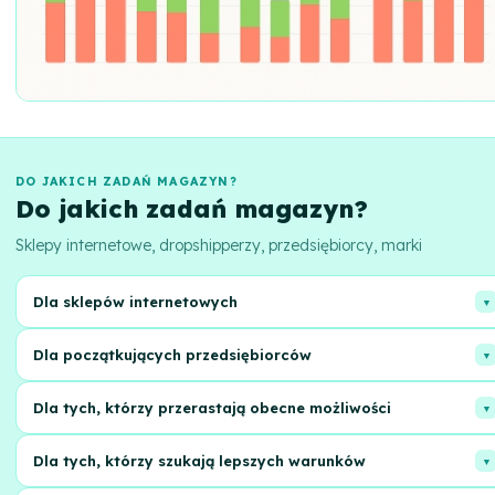
DO JAKICH ZADAŃ MAGAZYN?
Do jakich zadań magazyn?
Sklepy internetowe, dropshipperzy, przedsiębiorcy, marki
Dla sklepów internetowych
Dla tych, którzy chcą skalować biznes, zoptymalizować logistykę i
Dla początkujących przedsiębiorców
skupić się na sprzedaży, a nie na pakowaniu i dostawie.
Pomożemy wybrać najlepsze rozwiązania do przechowywania,
Dla tych, którzy przerastają obecne możliwości
przetwarzania zamówień i wysyłki towarów, abyś mógł szybko
zacząć.
Oceń alternatywy, jeśli Twoje powierzchnie magazynowe są za małe, 
Dla tych, którzy szukają lepszych warunków
personel nie radzi sobie z ilością zamówień.