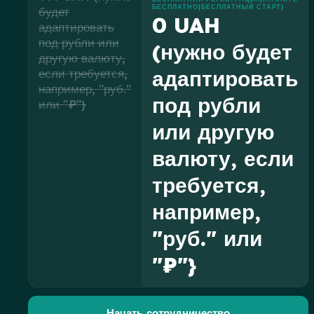
БЕСПЛАТНО|БЕСПЛАТНЫЙ СТАРТ}
будет
0 UAH
адаптировать
под рубли или
(нужно будет
другую валюту,
адаптировать
если требуется,
например, "руб."
под рубли
или "₽"}
или другую
валюту, если
требуется,
например,
"руб." или
"₽"}
Начать сотрудничество