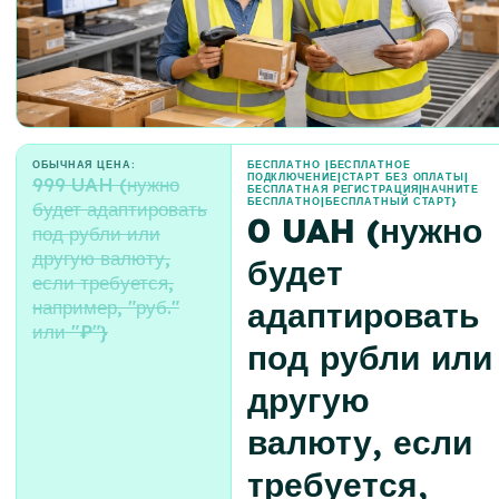
ОБЫЧНАЯ ЦЕНА:
БЕСПЛАТНО |БЕСПЛАТНОЕ
ПОДКЛЮЧЕНИЕ|СТАРТ БЕЗ ОПЛАТЫ|
999 UAH (нужно
БЕСПЛАТНАЯ РЕГИСТРАЦИЯ|НАЧНИТЕ
БЕСПЛАТНО|БЕСПЛАТНЫЙ СТАРТ}
будет адаптировать
0 UAH (нужно
под рубли или
другую валюту,
будет
если требуется,
адаптировать
например, "руб."
или "₽"}
под рубли или
другую
валюту, если
требуется,