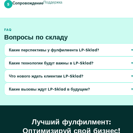
Поддержка
Сопровождение
FAQ
Вопросы по складу
Какие перспективы у фулфилмента LP-Sklad?
Мы видим большой потенциал в развитии автоматизации процессов и
Какие технологии будут важны в LP-Sklad?
расширении сети складов для быстрой доставки
Искусственный интеллект и машинное обучение для прогнозирования
Что нового ждать клиентам LP-Sklad?
спроса и оптимизации логистики
Персонализированные услуги и гибкие тарифные планы под
Какие вызовы ждут LP-Sklad в будущем?
потребности каждого бизнеса
Рост конкуренции и необходимость адаптации к изменяющимся
требованиям рынка
Лучший фулфилмент:
Оптимизируй свой бизнес!