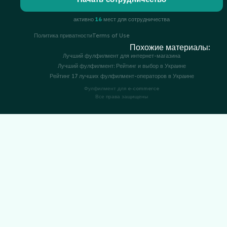
активно
16
мест для сотрудничества
Политика приватности
Terms of Use
Похожие материалы:
Лучший фулфилмент для интернет-магазина
Лучший фулфилмент: Рейтинг и выбор в Украине
Рейтинг 17 лучших фулфилмент-операторов в Украине
Фулфилмент для e-commerce
Все права защищены