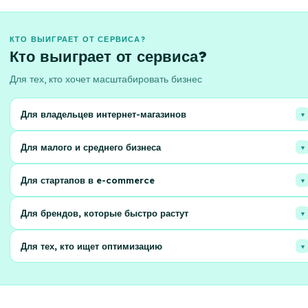
КТО ВЫИГРАЕТ ОТ СЕРВИСА?
Кто выиграет от сервиса?
Для тех, кто хочет масштабировать бизнес
Для владельцев интернет-магазинов
Увеличьте прибыль, оптимизировав логистику и обработку заказов.
Для малого и среднего бизнеса
Эффективные решения для роста вашего бизнеса!
Экономьте время и средства на складском хранении и доставке.
Для стартапов в e-commerce
Сосредоточьтесь на развитии, а не на рутине!
Быстрый старт продаж без необходимости в больших инвестициях в
Для брендов, которые быстро растут
инфраструктуру. Масштабируйтесь легко!
Гибкие решения для обработки больших объемов заказов и расширени
Для тех, кто ищет оптимизацию
географии продаж. Обеспечьте клиентам лучший сервис!
Пересмотрите возможности аутсорсинга логистики и улучшите
показатели вашего онлайн-бизнеса. Новые перспективы для
эффективности!