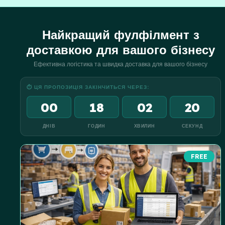
перевізниками для швидкої доставки
Найкращий фулфілмент з
доставкою для вашого бізнесу
Ефективна логістика та швидка доставка для вашого бізнесу
⏱ ЦЯ ПРОПОЗИЦІЯ ЗАКІНЧИТЬСЯ ЧЕРЕЗ:
00
18
02
19
ДНІВ
ГОДИН
ХВИЛИН
СЕКУНД
FREE