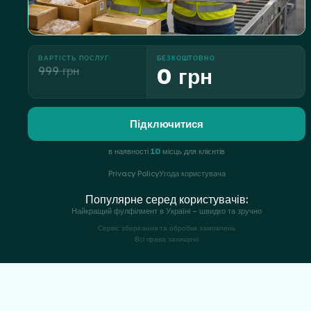
ВАРТІСТЬ ПОСЛУГ:
БЕЗКОШТОВНО
999 грн
0 грн
Підключитися
в наявності
10
місць для клієнтів
Privacy Policy
Угода користувача
Популярне серед користувачів:
Найкращий фулфілмент в Україні – швидко та зручно
Сервіс зберігання та обробки замовлень
Всі права захищені