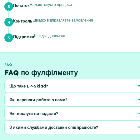
Налаштовуєте процеси
Початок
Швидко відправляєте замовлення
Контроль
Швидка допомога
Підтримка
FAQ
FAQ по фулфілменту
Що таке LP-Sklad?
Це комплексне рішення для обробки замовлень інтернет-магазинів, від
Які переваги роботи з вами?
зберігання до доставки
Економія часу, зменшення витрат, масштабування бізнесу та
Які послуги ви надаєте?
професійна обробка замовлень
Зберігання, комплектація, пакування, доставка та обробка повернень
З якими службами доставки співпрацюєте?
товарів
Ми співпрацюємо з Новою Поштою, Укрпоштою та іншими провідними