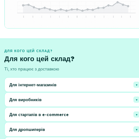
ДЛЯ КОГО ЦЕЙ СКЛАД?
Для кого цей склад?
Ті, хто працює з доставкою
Для інтернет-магазинів
Оптимізуйте логістику та зосередьтесь на продажах! Ми беремо на себе
Для виробників
склад, пакування та відправлення.
Ефективне зберігання і швидка відправка вашої продукції прямо до
Для стартапів в e-commerce
клієнтів.
Легкий старт онлайн-продажів без головного болю з організацією
Для дропшиперів
складських процесів.