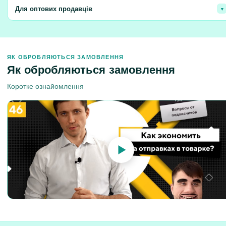
Автоматизуйте процес відправки замовлень без власних складських
Для оптових продавців
приміщень.
Збільште швидкість обробки великих обсягів замовлень та розширюйте
географію продажів.
ЯК ОБРОБЛЯЮТЬСЯ ЗАМОВЛЕННЯ
Як обробляються замовлення
Коротке ознайомлення