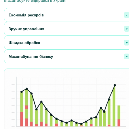
Масштабуйте відправки в Україні
Економія ресурсів
Оптимізуйте витрати на зберігання та відправлення товарів.
Зручне управління
Контролюйте всі етапи обробки замовлень в одному місці.
Швидка обробка
Ваші клієнти отримають замовлення вчасно.
Масштабування бізнесу
Легко адаптуйтесь до зростаючих обсягів продажів.