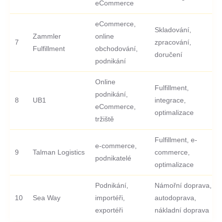
eCommerce
eCommerce,
Skladování,
Zammler
online
7
zpracování,
Fulfillment
obchodování,
doručení
podnikání
Online
Fulfillment,
podnikání,
8
UB1
integrace,
eCommerce,
optimalizace
tržiště
Fulfillment, e-
e-commerce,
9
Talman Logistics
commerce,
podnikatelé
optimalizace
Podnikání,
Námořní doprava,
10
Sea Way
importéři,
autodoprava,
exportéři
nákladní doprava