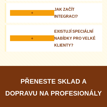
Analýza KPI: doba zpracování, náklady,
JAK ZAČÍT
spokojenost zákazníků
+
INTEGRACI?
Kontaktujte manažera pro konzultaci a dohodnutí
EXISTUJÍ SPECIÁLNÍ
podrobností
+
NABÍDKY PRO VELKÉ
KLIENTY?
Ano, nabízíme individuální podmínky a slevy
PŘENESTE SKLAD A
DOPRAVU NA PROFESIONÁLY