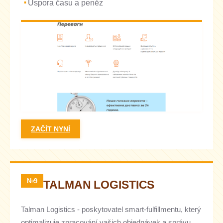
Úspora času a peněz
ZAČÍT NYNÍ
№9
TALMAN LOGISTICS
Talman Logistics - poskytovatel smart-fulfillmentu, který
optimalizuje zpracování vašich objednávek a správu