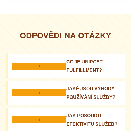
ODPOVĚDI NA OTÁZKY
CO JE UNIPOST
+
FULFILLMENT?
Jedná se o komplexní službu zpracování
JAKÉ JSOU VÝHODY
objednávek, skladování a doručování zboží
+
POUŽÍVÁNÍ SLUŽBY?
Úspora času, snížení nákladů, škálování podnikání
JAK POSOUDIT
+
EFEKTIVITU SLUŽEB?