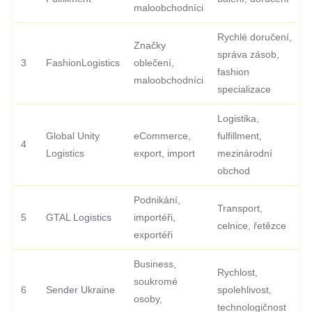
maloobchodníci
Rychlé doručení,
Značky
správa zásob,
3
FashionLogistics
oblečení,
fashion
maloobchodníci
specializace
Logistika,
Global Unity
eCommerce,
fulfillment,
4
Logistics
export, import
mezinárodní
obchod
Podnikání,
Transport,
5
GTAL Logistics
importéři,
celnice, řetězce
exportéři
Business,
Rychlost,
soukromé
6
Sender Ukraine
spolehlivost,
osoby,
technologičnost