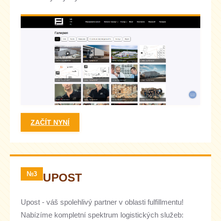
ZAČÍT NYNÍ
№3
UPOST
Upost - váš spolehlivý partner v oblasti fulfillmentu!
Nabízíme kompletní spektrum logistických služeb: