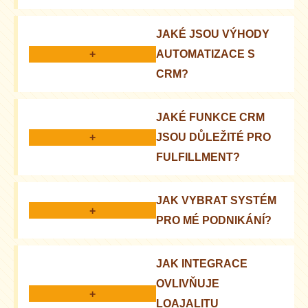
Efektivní správa objednávek, zlepšení komunikace
JAKÉ JSOU VÝHODY
se zákazníky a optimalizace logistiky.
+
AUTOMATIZACE S
CRM?
Snížení chybovosti, zvýšení rychlosti zpracování
JAKÉ FUNKCE CRM
objednávek a zlepšení zákaznické zkušenosti.
+
JSOU DŮLEŽITÉ PRO
FULFILLMENT?
Sledování objednávek, správa zásob, reporting a
JAK VYBRAT SYSTÉM
analytika.
+
PRO MÉ PODNIKÁNÍ?
Zvažte velikost podniku, potřeby, rozpočet a
JAK INTEGRACE
možnosti integrace s dalšími systémy.
OVLIVŇUJE
+
LOAJALITU