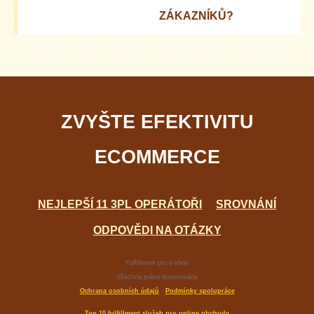
ZÁKAZNÍKŮ?
Personalizovaný servis a rychlé doručení zvyšují
spokojenost a udržení zákazníků.
ZVYŠTE EFEKTIVITU
ECOMMERCE
NEJLEPŠÍ 11 3PL OPERÁTOŘI
SROVNÁNÍ
ODPOVĚDI NA OTÁZKY
Fulfillment pro e-shop
Všechna práva rezervována
Ochrana osobních údajů
·
Podmínky spolupráce
Top 10 fulfillment služeb pro online obchody