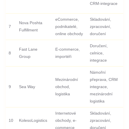
CRM-integrace
eCommerce,
Skladování,
Nova Poshta
7
podnikatelé,
zpracování,
-
Fulfillment
online obchody
doručení
Doručení,
Fast Lane
E-commerce,
8
celnice,
-
Group
importéři
integrace
Námořní
Mezinárodní
přeprava, CRM
9
Sea Way
obchod,
integrace,
-
logistika
mezinárodní
logistika
Internetové
Skladování,
10
KolesoLogistics
obchody, e-
zpracování,
-
commerce
doručení