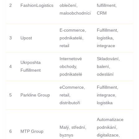
2
FashionLogistics
oblečení,
fulfillment,
-
maloobchodníci
CRM
E-commerce,
Fulfillment,
3
Upost
podnikatelé,
logistika,
-
retail
integrace
Internetové
Skladování,
Ukrposhta
4
obchody,
balení,
-
Fulfillment
podnikatelé
odeslání
eCommerce,
Fulfillment,
5
Parkline Group
retail,
integrace,
-
distributoři
logistika
Automatizace
Malý, střední,
podnikání,
6
MTP Group
-
byznys
digitalizace,