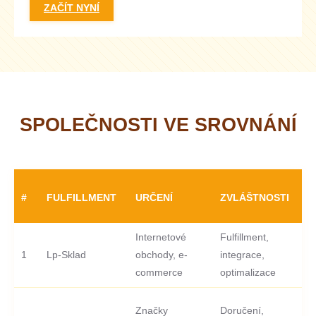
ZAČÍT NYNÍ
SPOLEČNOSTI VE SROVNÁNÍ
B
#
FULFILLMENT
URČENÍ
ZVLÁŠTNOSTI
P
Internetové
Fulfillment,
10
1
Lp-Sklad
obchody, e-
integrace,
od
commerce
optimalizace
zd
Značky
Doručení,