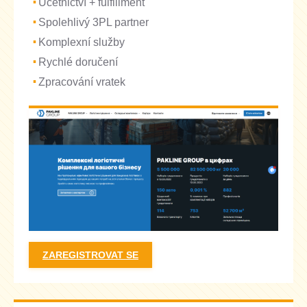
Účetnictví + fulfillment
Spolehlivý 3PL partner
Komplexní služby
Rychlé doručení
Zpracování vratek
ZAREGISTROVAT SE