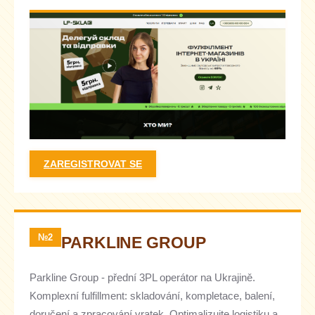
ZAREGISTROVAT SE
№2
PARKLINE GROUP
Parkline Group - přední 3PL operátor na Ukrajině.
Komplexní fulfillment: skladování, kompletace, balení,
doručení a zpracování vratek. Optimalizujte logistiku a