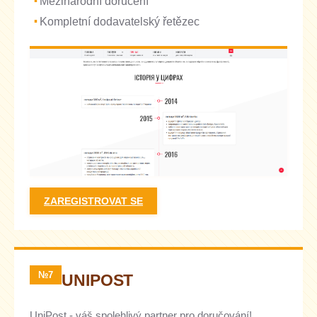
Mezinárodní doručení
Kompletní dodavatelský řetězec
ZAREGISTROVAT SE
№7
UNIPOST
UniPost - váš spolehlivý partner pro doručování!