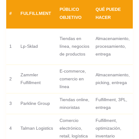
PÚBLICO
QUÉ PUEDE
T
#
FULFILLMENT
OBJETIVO
HACER
G
1
Tiendas en
Almacenamiento,
p
1
Lp-Sklad
línea, negocios
procesamiento,
e
de productos
entrega
g
E-commerce,
Zammler
Almacenamiento,
2
comercio en
-
Fulfillment
picking, entrega
línea
Tiendas online,
Fulfillment, 3PL,
3
Parkline Group
-
minoristas
entrega
Comercio
Fulfillment,
4
Talman Logistics
electrónico,
optimización,
-
retail, logística
inventario