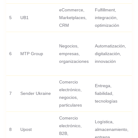
eCommerce,
Fulfillment,
5
UB1
Marketplaces,
integración,
-
CRM
optimización
Negocios,
Automatización,
6
MTP Group
empresas,
digitalización,
-
organizaciones
innovación
Comercio
Entrega,
electrónico,
7
Sender Ukraine
fiabilidad,
-
negocios,
tecnologías
particulares
Comercio
Logística,
electrónico,
8
Upost
almacenamiento,
-
B2B,
entrega