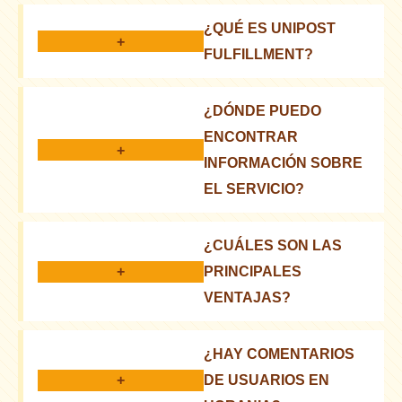
¿QUÉ ES UNIPOST
+
FULFILLMENT?
Es un conjunto de servicios para e-commerce:
¿DÓNDE PUEDO
almacenamiento, embalaje, entrega
ENCONTRAR
+
INFORMACIÓN SOBRE
EL SERVICIO?
En el sitio web oficial, en blogs, de socios
¿CUÁLES SON LAS
+
PRINCIPALES
VENTAJAS?
Ahorro de tiempo, reducción de costes, entrega
¿HAY COMENTARIOS
rápida
+
DE USUARIOS EN