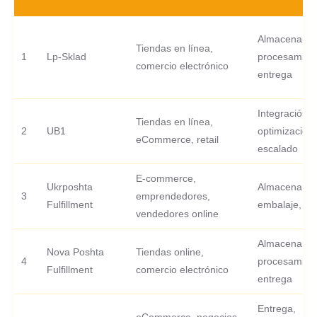
Almacenamie
Tiendas en línea,
1
Lp-Sklad
procesamient
comercio electrónico
entrega
Integración,
Tiendas en línea,
2
UB1
optimización,
eCommerce, retail
escalado
E-commerce,
Ukrposhta
Almacenamie
3
emprendedores,
Fulfillment
embalaje, en
vendedores online
Almacenamie
Nova Poshta
Tiendas online,
4
procesamient
Fulfillment
comercio electrónico
entrega
Entrega,