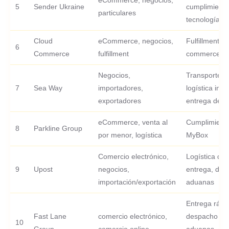
eCommerce, negocios,
5
Sender Ukraine
cumplimiento
particulares
tecnologías
Cloud
eCommerce, negocios,
Fulfillment, e
6
Commerce
fulfillment
commerce, lo
Negocios,
Transporte m
7
Sea Way
importadores,
logística inte
exportadores
entrega de c
eCommerce, venta al
Cumplimiento
8
Parkline Group
por menor, logística
MyBox
Comercio electrónico,
Logística de
9
Upost
negocios,
entrega, des
importación/exportación
aduanas
Entrega rápi
Fast Lane
comercio electrónico,
despacho de
10