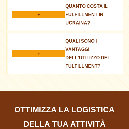
QUANTO COSTA IL
tecnologia, la reputazione, l'integrazione con la tua
+
FULFILLMENT IN
piattaforma e le condizioni di stoccaggio delle merci
UCRAINA?
Il prezzo dipende dal volume degli ordini, dalle
QUALI SONO I
dimensioni dei prodotti, dalla complessità
VANTAGGI
dell'elaborazione e dai servizi aggiuntivi. Vale la
+
DELL'UTILIZZO DEL
pena richiedere offerte individuali
FULFILLMENT?
Il fulfillment ti consente di concentrarti sulle vendite,
riduce i costi operativi, accelera la consegna e
migliora il servizio clienti
OTTIMIZZA LA LOGISTICA
DELLA TUA ATTIVITÀ