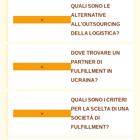
QUALI SONO LE
ALTERNATIVE
+
ALL'OUTSOURCING
DELLA LOGISTICA?
In Ucraina ci sono molte aziende che offrono servizi
DOVE TROVARE UN
simili al fulfillment. Possono essere sia grandi
PARTNER DI
operatori logistici che operatori di nicchia, focalizzati
+
FULFILLMENT IN
su determinate categorie di prodotti
UCRAINA?
Puoi utilizzare directory online, rivolgerti a
QUALI SONO I CRITERI
consulenti logistici o chiedere consigli ad altri
PER LA SCELTA DI UNA
venditori online
+
SOCIETÀ DI
FULFILLMENT?
È importante considerare il prezzo, la copertura, la