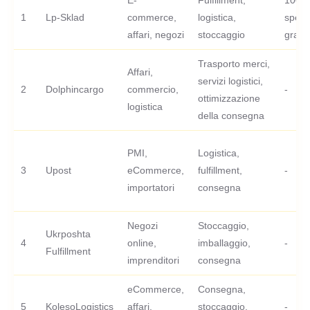
E-
Fulfillment,
100 p
1
Lp-Sklad
commerce,
logistica,
spedi
affari, negozi
stoccaggio
gratui
Trasporto merci,
Affari,
servizi logistici,
2
Dolphincargo
commercio,
-
ottimizzazione
logistica
della consegna
PMI,
Logistica,
3
Upost
eCommerce,
fulfillment,
-
importatori
consegna
Negozi
Stoccaggio,
Ukrposhta
4
online,
imballaggio,
-
Fulfillment
imprenditori
consegna
eCommerce,
Consegna,
5
KolesoLogistics
affari,
stoccaggio,
-