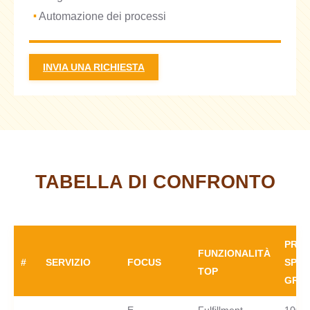
Automazione dei processi
INVIA UNA RICHIESTA
TABELLA DI CONFRONTO
PRIM
FUNZIONALITÀ
#
SERVIZIO
FOCUS
SPED
TOP
GRAT