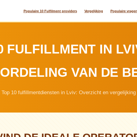
Populaire 10 Fulfilment providers
Vergelijking
Populaire vrage
0 FULFILLMENT IN LVI
ORDELING VAN DE B
Top 10 fulfillmentdiensten in Lviv: Overzicht en vergelijking