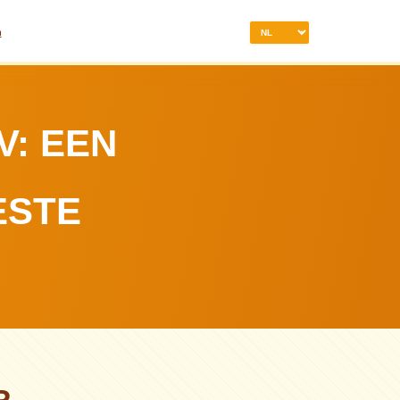
n
V: EEN
ESTE