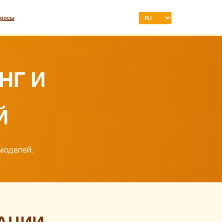
просы
НГ И
Й
моделей.