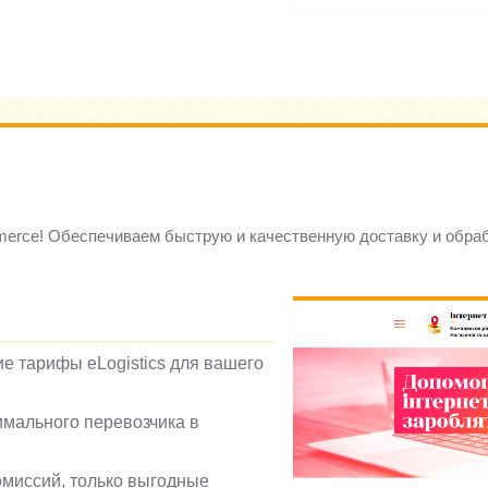
mmerce! Обеспечиваем быструю и качественную доставку и обраб
е тарифы eLogistics для вашего
имального перевозчика в
омиссий, только выгодные