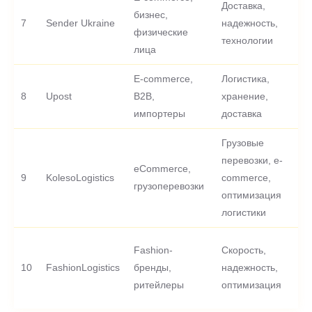
Доставка,
бизнес,
7
Sender Ukraine
надежность,
-
физические
технологии
лица
E-commerce,
Логистика,
8
Upost
B2B,
хранение,
-
импортеры
доставка
Грузовые
перевозки, e-
eCommerce,
9
KolesoLogistics
commerce,
-
грузоперевозки
оптимизация
логистики
Fashion-
Скорость,
10
FashionLogistics
бренды,
надежность,
-
ритейлеры
оптимизация