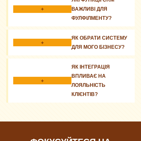
обробки замовлень та покращення клієнтського
+
ВАЖЛИВІ ДЛЯ
досвіду.
ФУЛФІЛМЕНТУ?
Відстеження замовлень, управління запасами,
ЯК ОБРАТИ СИСТЕМУ
звітність та аналітика.
+
ДЛЯ МОГО БІЗНЕСУ?
Врахуйте розмір бізнесу, потреби, бюджет та
ЯК ІНТЕГРАЦІЯ
можливості інтеграції з іншими системами.
ВПЛИВАЄ НА
+
ЛОЯЛЬНІСТЬ
КЛІЄНТІВ?
Персоналізований сервіс та швидка доставка
підвищують задоволеність та утримання клієнтів.