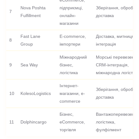
eCommerce,
Nova Poshta
підприємці,
Зберігання, обробка,
7
Fulfillment
онлайн-
доставка
магазини
Fast Lane
E-commerce,
Доставка, митниця,
8
Group
імпортери
інтеграція
Міжнародний
Морські перевезення
9
Sea Way
бізнес,
CRM-інтеграція,
логістика
міжнародна логістик
Інтернет-
Зберігання, обробка,
10
KolesoLogistics
магазини, e-
доставка
commerce
Бізнес,
Вантажоперевезення
11
Dolphincargo
eCommerce,
логістика,
торгівля
фулфілмент