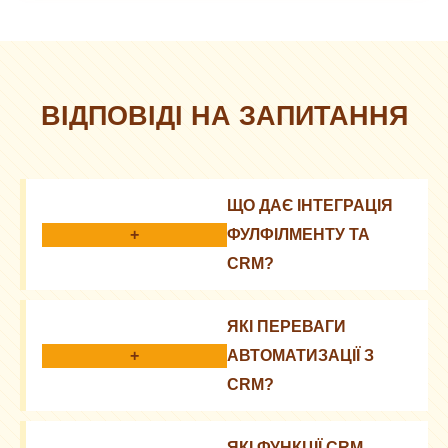
ВІДПОВІДІ НА ЗАПИТАННЯ
ЩО ДАЄ ІНТЕГРАЦІЯ
+
ФУЛФІЛМЕНТУ ТА
CRM?
Ефективне керування замовленнями,
ЯКІ ПЕРЕВАГИ
покращення комунікації з клієнтами та
+
АВТОМАТИЗАЦІЇ З
оптимізація логістики.
CRM?
Зменшення помилок, підвищення швидкості
ЯКІ ФУНКЦІЇ CRM