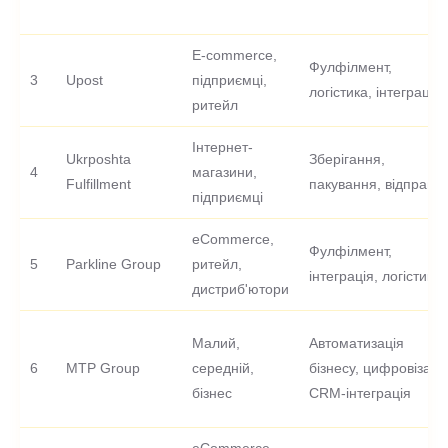
E-commerce,
Фулфілмент,
3
Upost
підприємці,
логістика, інтеграція
ритейл
Інтернет-
Ukrposhta
Зберігання,
4
магазини,
Fulfillment
пакування, відправка
підприємці
eCommerce,
Фулфілмент,
5
Parkline Group
ритейл,
інтеграція, логістика
дистриб'ютори
Малий,
Автоматизація
6
MTP Group
середній,
бізнесу, цифровізація
бізнес
CRM-інтеграція