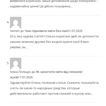
виявилася корисною. Ваше доповнення щодо білокрилки –
надзвичайно цінне! Це дійсно поширена…
Semen
до
Чим підживити квіти без хімії
21.07.2026
Ого, яка чудова стаття! Стільки корисних ідей, як допомогти
нашим зеленим друзям без жодної краплі хімії! Я вже
уявляю, як…
Аліна Поліщук
до
Як захистити квіти від слимаків і
жуків
17.07.2026
Здравствуйте! Очень полезная статья. Скажите, пожалуйста,
а есть ли какие-то народные средства, которые
действительно работают против слизней и жуков, или…