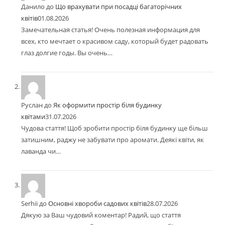
Данило
до
Що врахувати при посадці багаторічних
квітів
01.08.2026
Замечательная статья! Очень полезная информация для
всех, кто мечтает о красивом саду, который будет радовать
глаз долгие годы. Вы очень…
Руслан
до
Як оформити простір біля будинку
квітами
31.07.2026
Чудова стаття! Щоб зробити простір біля будинку ще більш
затишним, раджу не забувати про аромати. Деякі квіти, як
лаванда чи…
Serhii
до
Основні хвороби садових квітів
28.07.2026
Дякую за Ваш чудовий коментар! Радий, що стаття