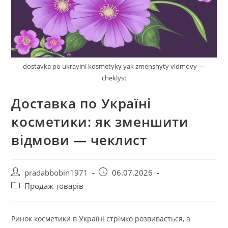
dostavka po ukrayini kosmetyky yak zmenshyty vidmovy —
cheklyst
Доставка по Україні
косметики: як зменшити
відмови — чеклист
Автор
Запис
pradabbobin1971
06.07.2026
запису:
опубліковано:
Категорія
Продаж товарів
запису:
Ринок косметики в Україні стрімко розвивається, а