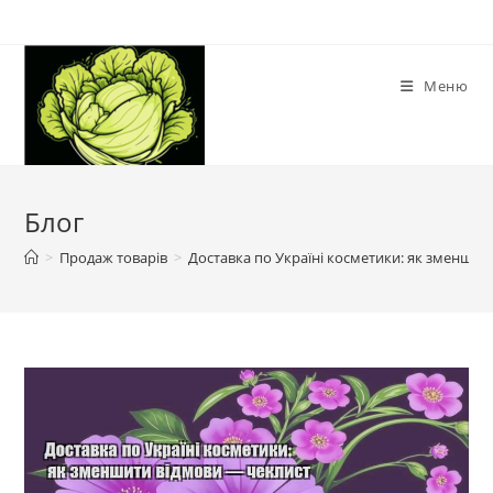
Перейти
до
вмісту
Меню
Блог
>
Продаж товарів
>
Доставка по Україні косметики: як зменшит