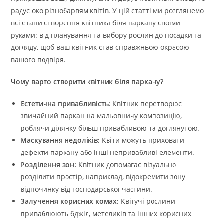
радує око різнобарвям квітів. У цій статті ми розглянемо
всі етапи створення квітника біля паркану своїми
руками: від планування та вибору рослин до посадки та
догляду, щоб ваш квітник став справжньою окрасою
вашого подвіря.
Чому варто створити квітник біля паркану?
Естетична привабливість:
Квітник перетворює
звичайний паркан на мальовничу композицію,
роблячи ділянку більш привабливою та доглянутою.
Маскування недоліків:
Квіти можуть приховати
дефекти паркану або інші непривабливі елементи.
Розділення зон:
Квітник допомагає візуально
розділити простір, наприклад, відокремити зону
відпочинку від господарської частини.
Залучення корисних комах:
Квітучі рослини
приваблюють бджіл, метеликів та інших корисних