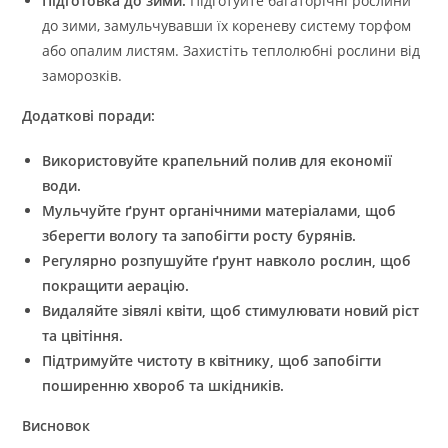
Підготовка до зими:
Підготуйте багаторічні рослини
до зими, замульчувавши їх кореневу систему торфом
або опалим листям. Захистіть теплолюбні рослини від
заморозків.
Додаткові поради:
Використовуйте крапельний полив для економії
води.
Мульчуйте ґрунт органічними матеріалами, щоб
зберегти вологу та запобігти росту бурянів.
Регулярно розпушуйте ґрунт навколо рослин, щоб
покращити аерацію.
Видаляйте зівялі квіти, щоб стимулювати новий ріст
та цвітіння.
Підтримуйте чистоту в квітнику, щоб запобігти
поширенню хвороб та шкідників.
Висновок