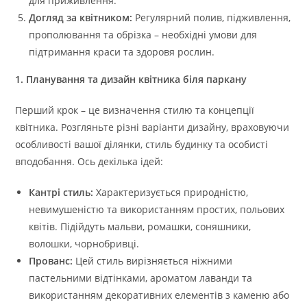
для приживлення.
Догляд за квітником:
Регулярний полив, підживлення,
прополювання та обрізка – необхідні умови для
підтримання краси та здоровя рослин.
1. Планування та дизайн квітника біля паркану
Перший крок – це визначення стилю та концепції
квітника. Розгляньте різні варіанти дизайну, враховуючи
особливості вашої ділянки, стиль будинку та особисті
вподобання. Ось декілька ідей:
Кантрі стиль:
Характеризується природністю,
невимушеністю та використанням простих, польових
квітів. Підійдуть мальви, ромашки, соняшники,
волошки, чорнобривці.
Прованс:
Цей стиль вирізняється ніжними
пастельними відтінками, ароматом лаванди та
використанням декоративних елементів з каменю або