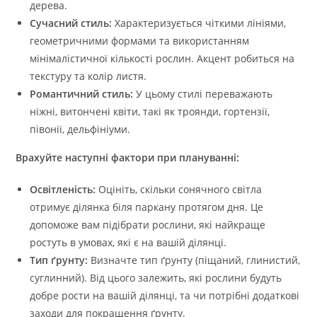
дерева.
Сучасний стиль:
Характеризується чіткими лініями,
геометричними формами та використанням
мінімалістичної кількості рослин. Акцент робиться на
текстуру та колір листя.
Романтичний стиль:
У цьому стилі переважають
ніжні, витончені квіти, такі як троянди, гортензії,
півонії, дельфініуми.
Врахуйте наступні фактори при плануванні:
Освітленість:
Оцініть, скільки сонячного світла
отримує ділянка біля паркану протягом дня. Це
допоможе вам підібрати рослини, які найкраще
ростуть в умовах, які є на вашій ділянці.
Тип ґрунту:
Визначте тип ґрунту (піщаний, глинистий,
суглинний). Від цього залежить, які рослини будуть
добре рости на вашій ділянці, та чи потрібні додаткові
заходи для покращення ґрунту.