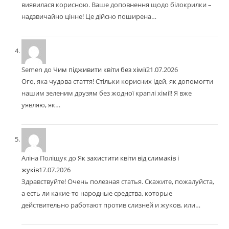
виявилася корисною. Ваше доповнення щодо білокрилки –
надзвичайно цінне! Це дійсно поширена…
Semen
до
Чим підживити квіти без хімії
21.07.2026
Ого, яка чудова стаття! Стільки корисних ідей, як допомогти
нашим зеленим друзям без жодної краплі хімії! Я вже
уявляю, як…
Аліна Поліщук
до
Як захистити квіти від слимаків і
жуків
17.07.2026
Здравствуйте! Очень полезная статья. Скажите, пожалуйста,
а есть ли какие-то народные средства, которые
действительно работают против слизней и жуков, или…