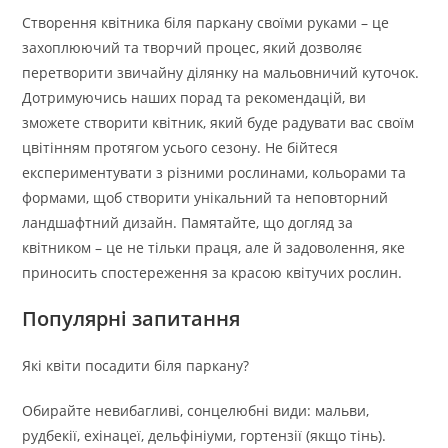
Створення квітника біля паркану своїми руками – це
захоплюючий та творчий процес, який дозволяє
перетворити звичайну ділянку на мальовничий куточок.
Дотримуючись наших порад та рекомендацій, ви
зможете створити квітник, який буде радувати вас своїм
цвітінням протягом усього сезону. Не бійтеся
експериментувати з різними рослинами, кольорами та
формами, щоб створити унікальний та неповторний
ландшафтний дизайн. Памятайте, що догляд за
квітником – це не тільки праця, але й задоволення, яке
приносить спостереження за красою квітучих рослин.
Популярні запитання
Які квіти посадити біля паркану?
Обирайте невибагливі, сонцелюбні види: мальви,
рудбекії, ехінацеї, дельфініуми, гортензії (якщо тінь).