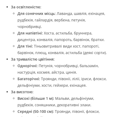
За освітленістю:
Для сонячних місць:
Лаванда, шавлія, ехінацея,
рудбекія, гайлардія, вербена, петунія,
чорнобривці.
Для напівтіні:
Хоста, астильба, бруннера,
дицентра, конвалія, папороть, барвінок, братки.
Для тіні:
Тіньовитривалі види хост, папороті,
барвінок, плющ, конвалія, астильба (деякі сорти).
За тривалістю цвітіння:
Однорічні:
Петунія, чорнобривці, бальзамін,
настурція, космея, айстра, цинія.
Багаторічні:
Троянди, півонії, лілії, іриси, флокси,
дельфініуми, хости, гейхери, ехінацея.
За висотою:
Високі (більше 1 м):
Мальви, дельфініуми,
рудбекія, соняшники, декоративні злаки.
Середні (50-100 см):
Троянди, півонії, флокси,