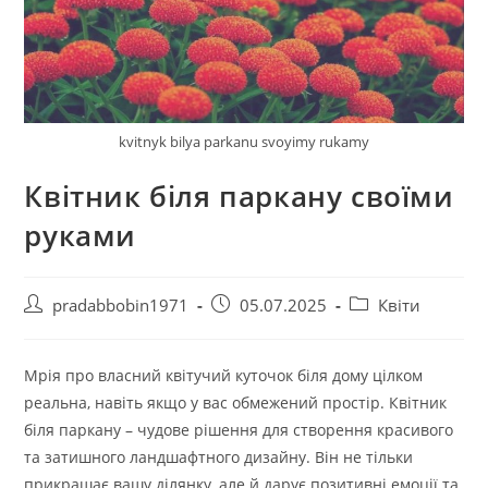
kvitnyk bilya parkanu svoyimy rukamy
Квітник біля паркану своїми
руками
Автор
Запис
Категорія
pradabbobin1971
05.07.2025
Квіти
запису:
опубліковано:
запису:
Мрія про власний квітучий куточок біля дому цілком
реальна, навіть якщо у вас обмежений простір. Квітник
біля паркану – чудове рішення для створення красивого
та затишного ландшафтного дизайну. Він не тільки
прикрашає вашу ділянку, але й дарує позитивні емоції та