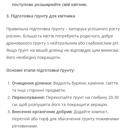
поступово розширюйте свій квітник.
3. Підготовка ґрунту для квітника
Правильна підготовка ґрунту – запорука успішного росту
рослин. Більшість квітів потребують родючого, добре
дренованого ґрунту з нейтральним або слабокислим pH.
Якщо ґрунт на вашій ділянці не відповідає цим вимогам,
його необхідно покращити.
Основні етапи підготовки ґрунту:
Очищення ділянки:
Видаліть буряни, каміння, сміття
та інші сторонні предмети.
Перекопування:
Перекопайте ґрунт на глибину 20-30
см, щоб розпушити його та покращити аерацію.
Внесення органічних добрив:
Додайте компост,
перегній або торф для збагачення ґрунту поживними
речовинами.