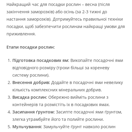
Найкращий час для посадки рослин – весна (після
закінчення заморозків) або осінь (за 2-3 тижні до
настання заморозків). Дотримуйтесь правильної техніки
посадки, щоб забезпечити рослинам найкращі умови для
приживлення.
Етапи посадки рослин:
Підготовка посадкових ям:
Викопайте посадочні ями
відповідного розміру (трохи більші за кореневу
систему рослини).
Внесення добрив:
Додайте в посадочні ями невелику
кількість комплексних мінеральних добрив.
Висадка рослин:
Обережно вийміть рослини з
контейнерів та розмістіть їх в посадкових ямах.
Засипання ґрунтом:
Засипте посадочні ями ґрунтом,
злегка утрамбуйте його та полийте рослини.
Мульчування:
Замульчуйте ґрунт навколо рослин