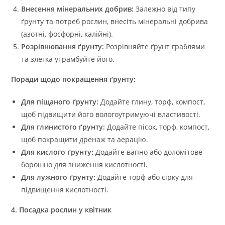
Внесення мінеральних добрив:
Залежно від типу
ґрунту та потреб рослин, внесіть мінеральні добрива
(азотні, фосфорні, калійні).
Розрівнювання ґрунту:
Розрівняйте ґрунт граблями
та злегка утрамбуйте його.
Поради щодо покращення ґрунту:
Для піщаного ґрунту:
Додайте глину, торф, компост,
щоб підвищити його вологоутримуючі властивості.
Для глинистого ґрунту:
Додайте пісок, торф, компост,
щоб покращити дренаж та аерацію.
Для кислого ґрунту:
Додайте вапно або доломітове
борошно для зниження кислотності.
Для лужного ґрунту:
Додайте торф або сірку для
підвищення кислотності.
4. Посадка рослин у квітник