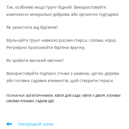
Так, особливо якщо ґрунт бідний. Використовуйте
комплексні мінеральні добрива або органічні підгодівлі.
Як захистити від бур’янів?
Мульчуйте ґрунт навколо рослин (тирса, солома, кора).
Регулярно прополюйте бур’яни вручну.
Як зробити високий квітник?
Використовуйте підпірні стінки з каменю, цегли, дерева
або готових садових елементів, щоб створити тераси.
ПОЗНАЧКИ
:
БАГАТОРІЧНИКИ
,
КВІТИ ДЛЯ САДУ
,
КВІТИ У ДВОРІ
,
КЛУМБИ
СВОЇМИ РУКАМИ
,
САДОВІ ІДЕЇ
Прочитати
Попередній запис