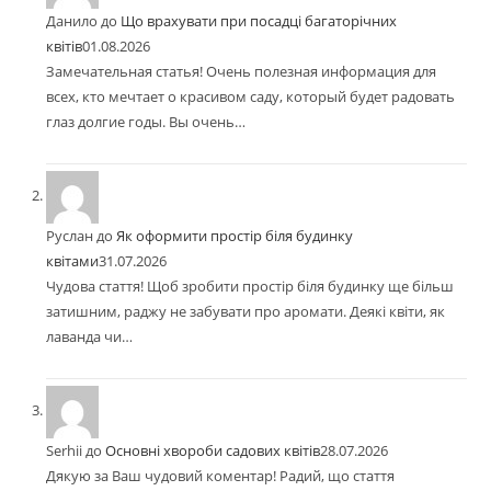
Данило
до
Що врахувати при посадці багаторічних
квітів
01.08.2026
Замечательная статья! Очень полезная информация для
всех, кто мечтает о красивом саду, который будет радовать
глаз долгие годы. Вы очень…
Руслан
до
Як оформити простір біля будинку
квітами
31.07.2026
Чудова стаття! Щоб зробити простір біля будинку ще більш
затишним, раджу не забувати про аромати. Деякі квіти, як
лаванда чи…
Serhii
до
Основні хвороби садових квітів
28.07.2026
Дякую за Ваш чудовий коментар! Радий, що стаття