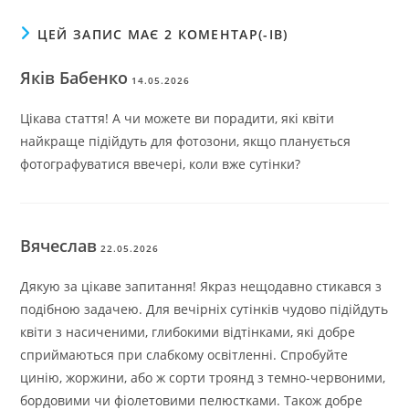
ЦЕЙ ЗАПИС МАЄ 2 КОМЕНТАР(-ІВ)
Яків Бабенко
14.05.2026
Цікава стаття! А чи можете ви порадити, які квіти
найкраще підійдуть для фотозони, якщо планується
фотографуватися ввечері, коли вже сутінки?
Вячеслав
22.05.2026
Дякую за цікаве запитання! Якраз нещодавно стикався з
подібною задачею. Для вечірніх сутінків чудово підійдуть
квіти з насиченими, глибокими відтінками, які добре
сприймаються при слабкому освітленні. Спробуйте
цинію, жоржини, або ж сорти троянд з темно-червоними,
бордовими чи фіолетовими пелюстками. Також добре