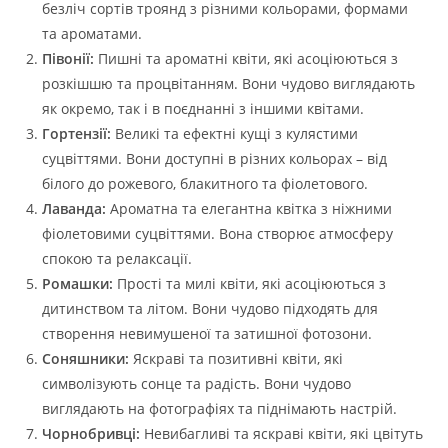
безліч сортів троянд з різними кольорами, формами
та ароматами.
Півонії:
Пишні та ароматні квіти, які асоціюються з
розкішшю та процвітанням. Вони чудово виглядають
як окремо, так і в поєднанні з іншими квітами.
Гортензії:
Великі та ефектні кущі з кулястими
суцвіттями. Вони доступні в різних кольорах – від
білого до рожевого, блакитного та фіолетового.
Лаванда:
Ароматна та елегантна квітка з ніжними
фіолетовими суцвіттями. Вона створює атмосферу
спокою та релаксації.
Ромашки:
Прості та милі квіти, які асоціюються з
дитинством та літом. Вони чудово підходять для
створення невимушеної та затишної фотозони.
Соняшники:
Яскраві та позитивні квіти, які
символізують сонце та радість. Вони чудово
виглядають на фотографіях та піднімають настрій.
Чорнобривці:
Невибагливі та яскраві квіти, які цвітуть