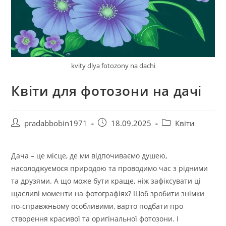
kvity dlya fotozony na dachi
Квіти для фотозони на дачі
Автор
Запис
Категорія
pradabbobin1971
18.09.2025
Квіти
запису:
опубліковано:
запису:
Дача – це місце, де ми відпочиваємо душею,
насолоджуємося природою та проводимо час з рідними
та друзями. А що може бути краще, ніж зафіксувати ці
щасливі моменти на фотографіях? Щоб зробити знімки
по-справжньому особливими, варто подбати про
створення красивої та оригінальної фотозони. І