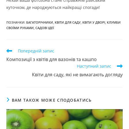
Нехай ваша фотозона стане справжнім райським
куточком, де народжуються найкращі спогади!
ПОЗНАЧКИ
:
БАГАТОРІЧНИКИ
,
КВІТИ ДЛЯ САДУ
,
КВІТИ У ДВОРІ
,
КЛУМБИ
СВОЇМИ РУКАМИ
,
САДОВІ ІДЕЇ
Прочитати
Попередній запис
більше
Композиції з квітів для вазонів та кашпо
статей
Наступний запис
Квіти для саду, які не вимагають догляду
ВАМ ТАКОЖ МОЖЕ СПОДОБАТИСЬ