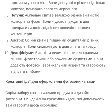
протягом усього літа. Вони доступні в різних відтінках
жовтого, помаранчевого та червоного.
Петунії:
Ампельні квіти з великою різноманітністю
кольорів та форм. Вони чудово підходять для
прикраси вазонів, підвісних кошиків та інших
контейнерів.
Айстри:
Осінні квіти з пишними суцвіттями різних
кольорів. Вони символізують довголіття та красу.
Дельфініуми:
Високі та величні квіти з яскравими
синіми, фіолетовими або рожевими суцвіттями. Вони
додають фотозоні вертикальний акцент та створюють
відчуття глибини.
Креативні ідеї для оформлення фотозони квітами
Окрім вибору квітів, важливо продумати дизайн
фотозони. Ось декілька креативних ідей, які допоможуть
вам створити щось особливе: