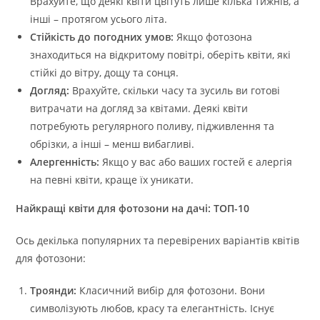
Врахуйте, що деякі квіти цвітуть лише кілька тижнів, а
інші – протягом усього літа.
Стійкість до погодних умов:
Якщо фотозона
знаходиться на відкритому повітрі, оберіть квіти, які
стійкі до вітру, дощу та сонця.
Догляд:
Врахуйте, скільки часу та зусиль ви готові
витрачати на догляд за квітами. Деякі квіти
потребують регулярного поливу, підживлення та
обрізки, а інші – менш вибагливі.
Алергенність:
Якщо у вас або ваших гостей є алергія
на певні квіти, краще їх уникати.
Найкращі квіти для фотозони на дачі: ТОП-10
Ось декілька популярних та перевірених варіантів квітів
для фотозони:
Троянди:
Класичний вибір для фотозони. Вони
символізують любов, красу та елегантність. Існує