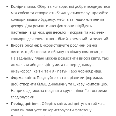
Колірна гама:
Оберіть кольори, які добре поєднуються
між собою та створюють бажану атмосферу. Врахуйте
кольори вашого будинку, меблів та інших елементів
декору. Для романтичної фотозони підійдуть
пастельні відтінки, для веселої – яскраві та насичені
кольори, для елегантної – білий, кремовий та зелений.
Висота рослин:
Використовуйте рослини різної
висоти, щоб створити обємну та цікаву композицію.
На задньому плані можна розмістити високі квіти, такі
як мальви або дельфініуми, а на передньому –
низькорослі квіти, такі як петунії або чорнобривці.
Форма квітів:
Поєднуйте квіти з різними формами,
щоб створити більш динамічну та цікаву композицію.
Наприклад, можна поєднати круглі півонії з гострими
гладіолусами.
Період цвітіння:
Оберіть квіти, які цвітуть в той час,
коли ви плануєте використовувати фотозону.