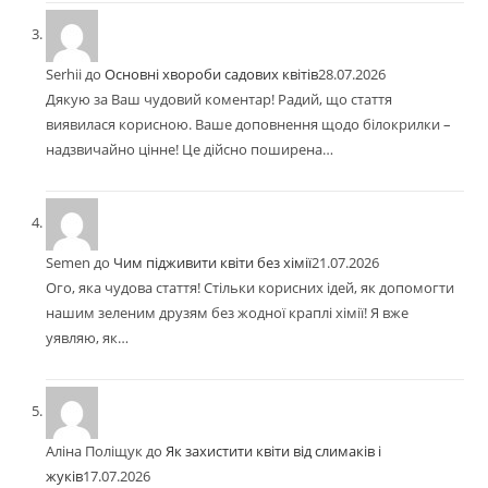
Serhii
до
Основні хвороби садових квітів
28.07.2026
Дякую за Ваш чудовий коментар! Радий, що стаття
виявилася корисною. Ваше доповнення щодо білокрилки –
надзвичайно цінне! Це дійсно поширена…
Semen
до
Чим підживити квіти без хімії
21.07.2026
Ого, яка чудова стаття! Стільки корисних ідей, як допомогти
нашим зеленим друзям без жодної краплі хімії! Я вже
уявляю, як…
Аліна Поліщук
до
Як захистити квіти від слимаків і
жуків
17.07.2026