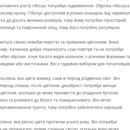
ктивного росту гібіскус потребує підживлення. Обрізка гібіскуса
расиву крону. Гібіскус доступний в різних кольорах, від червоно
ати до досить великих розмірів, тому йому потрібен просторий
попелиця та павутинний кліщ, тому його потрібно регулярно
виться своєю невибагливістю та тривалим цвітінням. Вона
ливу. Каланхое добре переносить сухе повітря та не потребує
ебує обрізки. Існує багато видів каланхое, з різними формами т
ивцями або листочками. Він є чудовим вибором для початківців
ослина, яка цвіте взимку, саме в період різдвяних свят. Він
 період спокою, після цвітіння, декабрист потребує менше
цвітіння, оскільки це може призвести до опадання бутонів.
ого та рожевого до білого та помаранчевого. Він легко
ерезволоження ґрунту, тому потрібно забезпечити хороший
лина, яка рясно цвіте протягом усього року. Він потребує
ін не переносить пряме сонячне світло, оскільки воно може