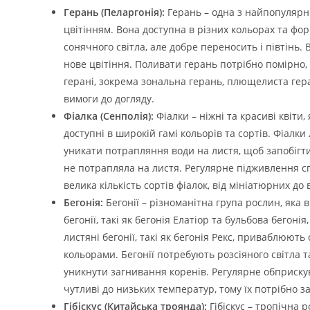
Герань (Пеларгонія):
Герань – одна з найпопулярн
цвітінням. Вона доступна в різних кольорах та фор
сонячного світла, але добре переносить і півтінь.
нове цвітіння. Поливати герань потрібно помірно,
герані, зокрема зональна герань, плющелиста геран
вимоги до догляду.
Фіалка (Сенполія):
Фіалки – ніжні та красиві квіти
доступні в широкій гамі кольорів та сортів. Фіалк
уникати потрапляння води на листя, щоб запобігти
не потрапляла на листя. Регулярне підживлення с
велика кількість сортів фіалок, від мініатюрних до
Бегонія:
Бегонії – різноманітна група рослин, яка в
бегонії, такі як бегонія Елатіор та бульбова бего
листяні бегонії, такі як бегонія Рекс, приваблюют
кольорами. Бегонії потребують розсіяного світла
уникнути загнивання коренів. Регулярне обприскув
чутливі до низьких температур, тому їх потрібно з
Гібіскус (Китайська троянда):
Гібіскус – тропічна 