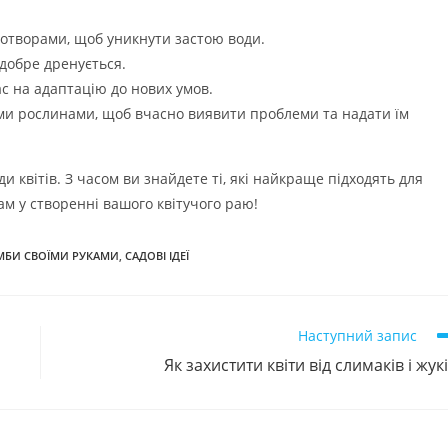
творами, щоб уникнути застою води.
добре дренується.
с на адаптацію до нових умов.
ми рослинами, щоб вчасно виявити проблеми та надати їм
 квітів. З часом ви знайдете ті, які найкраще підходять для
ам у створенні вашого квітучого раю!
МБИ СВОЇМИ РУКАМИ
,
САДОВІ ІДЕЇ
Наступний запис
Як захистити квіти від слимаків і жук