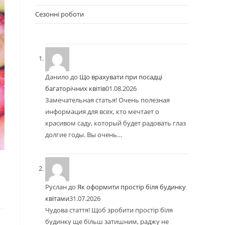
Сезонні роботи
Данило
до
Що врахувати при посадці
багаторічних квітів
01.08.2026
Замечательная статья! Очень полезная
информация для всех, кто мечтает о
красивом саду, который будет радовать глаз
долгие годы. Вы очень…
Руслан
до
Як оформити простір біля будинку
квітами
31.07.2026
Чудова стаття! Щоб зробити простір біля
будинку ще більш затишним, раджу не