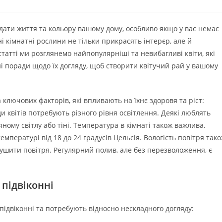
одати життя та кольору вашому дому, особливо якщо у вас немає
і кімнатні рослини не тільки прикрасять інтерєр, але й
 статті ми розглянемо найпопулярніші та невибагливі квіти, які
і поради щодо їх догляду, щоб створити квітучий рай у вашому
ключових факторів, які впливають на їхнє здоровя та ріст:
ди квітів потребують різного рівня освітлення. Деякі люблять
яному світлу або тіні. Температура в кімнаті також важлива.
мпературі від 18 до 24 градусів Цельсія. Вологість повітря так
сушити повітря. Регулярний полив, але без перезволоження, є
підвіконні
а підвіконні та потребують відносно нескладного догляду: