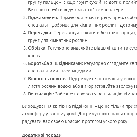
ґрунту пальцем. Якщо ґрунт сухий на дотик, полийт
Використовуйте воду кімнатної температури.
Підживлення:
Підживлюйте квіти регулярно, особли
спеціальні добрива для кімнатних рослин. Дотриму
Пересадка:
Пересаджуйте квіти в більший горщик,
ґрунт для кімнатних рослин.
Обрізка:
Регулярно видаляйте відцвілі квіти та су
крону.
Боротьба зі шкідниками:
Регулярно оглядайте квіт
спеціальними інсектицидами.
Вологість повітря:
Підтримуйте оптимальну вологіс
листя рослин водою або використовуйте зволожува
Вентиляція:
Забезпечте хорошу вентиляцію кімнати
Вирощування квітів на підвіконні – це не тільки при
атмосферу у вашому домі. Дотримуючись наших порад,
радувати вас своєю красою протягом усього року.
Додаткові поради: