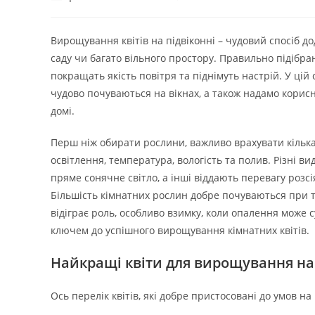
запису:
опубліковано:
запису:
Вирощування квітів на підвіконні – чудовий спосіб д
саду чи багато вільного простору. Правильно підібран
покращать якість повітря та піднімуть настрій. У цій
чудово почуваються на вікнах, а також надамо корисн
домі.
Перш ніж обирати рослини, важливо врахувати кілька 
освітлення, температура, вологість та полив. Різні ви
пряме сонячне світло, а інші віддають перевагу розсі
Більшість кімнатних рослин добре почуваються при те
відіграє роль, особливо взимку, коли опалення може 
ключем до успішного вирощування кімнатних квітів.
Найкращі квіти для вирощування на 
Ось перелік квітів, які добре пристосовані до умов н