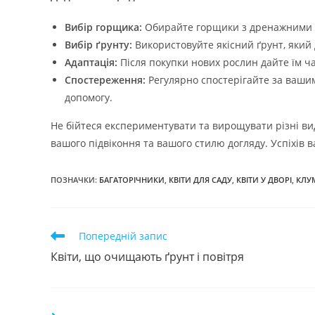
Вибір горщика:
Обирайте горщики з дренажними о
Вибір ґрунту:
Використовуйте якісний ґрунт, який 
Адаптація:
Після покупки нових рослин дайте їм ча
Спостереження:
Регулярно спостерігайте за ваши
допомогу.
Не бійтеся експериментувати та вирощувати різні види
вашого підвіконня та вашого стилю догляду. Успіхів в
ПОЗНАЧКИ
:
БАГАТОРІЧНИКИ
,
КВІТИ ДЛЯ САДУ
,
КВІТИ У ДВОРІ
,
КЛУ
Прочитати
Попередній запис
більше
Квіти, що очищають ґрунт і повітря
статей