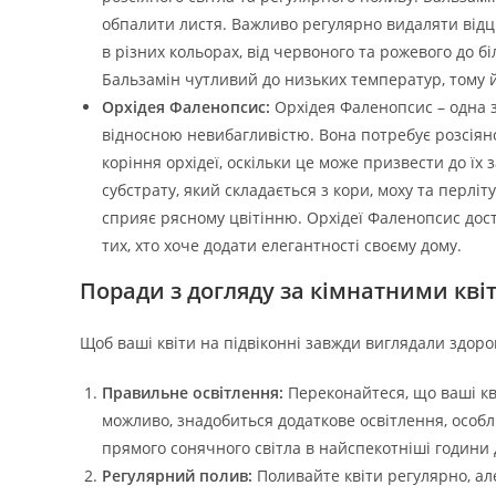
обпалити листя. Важливо регулярно видаляти відцв
в різних кольорах, від червоного та рожевого до б
Бальзамін чутливий до низьких температур, тому й
Орхідея Фаленопсис:
Орхідея Фаленопсис – одна з
відносною невибагливістю. Вона потребує розсіян
коріння орхідеї, оскільки це може призвести до ї
субстрату, який складається з кори, моху та перл
сприяє рясному цвітінню. Орхідеї Фаленопсис дост
тих, хто хоче додати елегантності своєму дому.
Поради з догляду за кімнатними кві
Щоб ваші квіти на підвіконні завжди виглядали здор
Правильне освітлення:
Переконайтеся, що ваші кві
можливо, знадобиться додаткове освітлення, особл
прямого сонячного світла в найспекотніші години 
Регулярний полив:
Поливайте квіти регулярно, ал