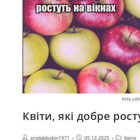
kvity yak
Квіти, які добре рост
Автор
Запис
Категорія
pradabbobin1971
05.12.2025
Квіти