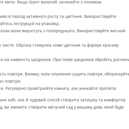
е квіти. Якщо ґрунт вологий, зачекайте з поливом.
во в період активного росту та цвітіння. Використовуйте
йтесь інструкцій на упаковці.
 коли вони виростуть з попереднього. Використовуйте якісний
хе листя. Обрізка стимулює нове цвітіння та формує красиву
и на наявність шкідників. При появі шкідників обробіть рослин
ть повітря. Взимку, коли опалення сушить повітря, обприскуйт
ч повітря.
. Регулярно провітрюйте кімнату, але уникайте протягів.
ємне хобі, але й чудовий спосіб створити затишну та комфортну
 ви зможете створити квітучий сад у вашому домі, який буде