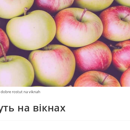
i dobre rostut na viknah
уть на вікнах