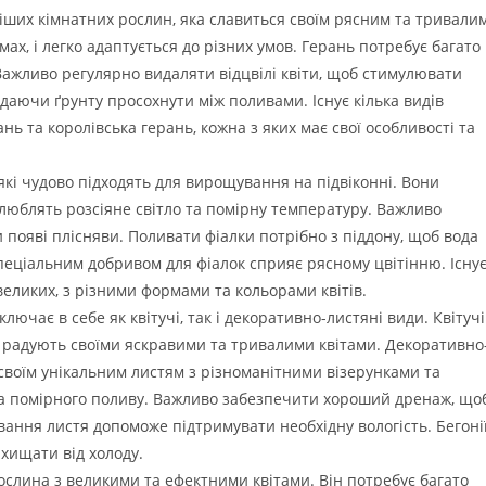
іших кімнатних рослин, яка славиться своїм рясним та тривали
мах, і легко адаптується до різних умов. Герань потребує багато
 Важливо регулярно видаляти відцвілі квіти, щоб стимулювати
 даючи ґрунту просохнути між поливами. Існує кілька видів
ь та королівська герань, кожна з яких має свої особливості та
, які чудово підходять для вирощування на підвіконні. Вони
и люблять розсіяне світло та помірну температуру. Важливо
 появі плісняви. Поливати фіалки потрібно з піддону, щоб вода
пеціальним добривом для фіалок сприяє рясному цвітінню. Існу
 великих, з різними формами та кольорами квітів.
ключає в себе як квітучі, так і декоративно-листяні види. Квітучі
нія, радують своїми яскравими та тривалими квітами. Декоративно
ь своїм унікальним листям з різноманітними візерунками та
 та помірного поливу. Важливо забезпечити хороший дренаж, що
ання листя допоможе підтримувати необхідну вологість. Бегоні
ахищати від холоду.
рослина з великими та ефектними квітами. Він потребує багато