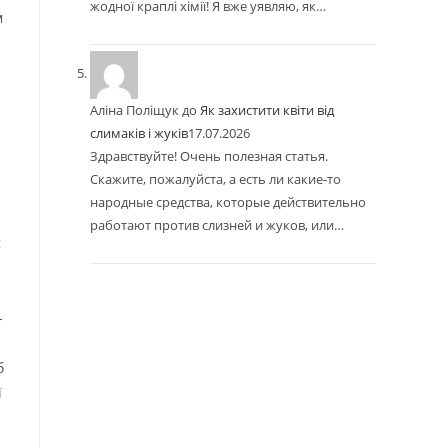
жодної краплі хімії! Я вже уявляю, як…
м
Аліна Поліщук
до
Як захистити квіти від
слимаків і жуків
17.07.2026
Здравствуйте! Очень полезная статья.
Скажите, пожалуйста, а есть ли какие-то
народные средства, которые действительно
работают против слизней и жуков, или…
є
-
б
ї