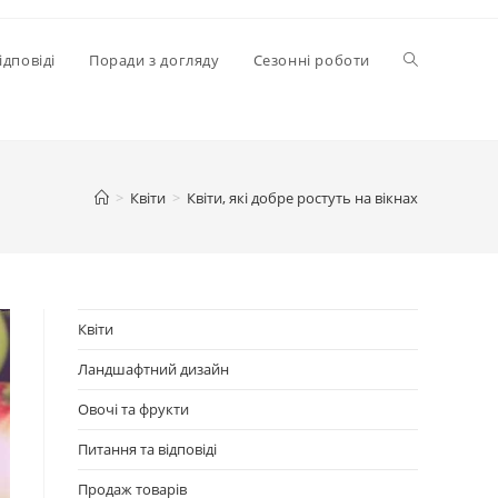
Перемкнути
ідповіді
Поради з догляду
Сезонні роботи
пошук
>
Квіти
>
Квіти, які добре ростуть на вікнах
на
веб-
Квіти
Ландшафтний дизайн
сайті
Овочі та фрукти
Питання та відповіді
Продаж товарів