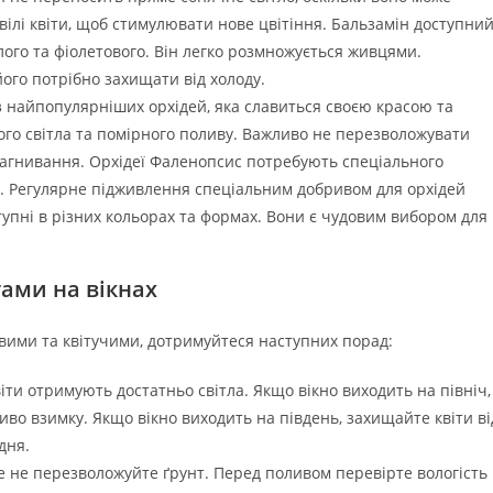
ілі квіти, щоб стимулювати нове цвітіння. Бальзамін доступни
ілого та фіолетового. Він легко розмножується живцями.
ого потрібно захищати від холоду.
 найпопулярніших орхідей, яка славиться своєю красою та
ого світла та помірного поливу. Важливо не перезволожувати
х загнивання. Орхідеї Фаленопсис потребують спеціального
іту. Регулярне підживлення спеціальним добривом для орхідей
упні в різних кольорах та формах. Вони є чудовим вибором для
тами на вікнах
овими та квітучими, дотримуйтеся наступних порад:
ти отримують достатньо світла. Якщо вікно виходить на північ,
иво взимку. Якщо вікно виходить на південь, захищайте квіти ві
дня.
е не перезволожуйте ґрунт. Перед поливом перевірте вологість