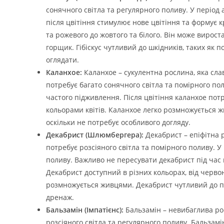
сонячного світла та регулярного поливу. У період а
після цвітіння стимулює нове цвітіння та формує к
та рожевого до жовтого та білого. Він може вирост
горщик. Гібіскус чутливий до шкідників, таких як 
оглядати.
Каланхое:
Каланхое – сукулентна рослина, яка сла
потребує багато сонячного світла та помірного по
частого підживлення. Після цвітіння каланхое потр
кольорами квітів. Каланхое легко розмножується ж
оскільки не потребує особливого догляду.
Декабрист (Шлюмбергера):
Декабрист – епіфітна р
потребує розсіяного світла та помірного поливу. У
поливу. Важливо не пересувати декабрист під час 
Декабрист доступний в різних кольорах, від червон
розмножується живцями. Декабрист чутливий до п
дренаж.
Бальзамін (Імпатієнс):
Бальзамін – невибаглива рос
розсіяного світла та регулярного поливу. Бальзам