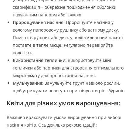
скарифікація – обережне пошкодження оболонки
наждачним папером або голкою.
Пророщування насіння:
Пророщуйте насіння у
вологому паперовому рушнику або ватному диску.
Помістіть рушник або диск у поліетиленовий пакет і
поставте в тепле місце. Регулярно перевіряйте
вологість.
Використання теплички:
Використовуйте міні-
теплички або парники для створення оптимального
мікроклімату для проростання насіння.
Мульчування:
Замульчуйте ґрунт навколо рослин,
щоб утримувати вологу та пригнічувати ріст бурянів.
Квіти для різних умов вирощування:
Важливо враховувати умови вирощування при виборі
насіння квітів. Ось декілька рекомендацій: