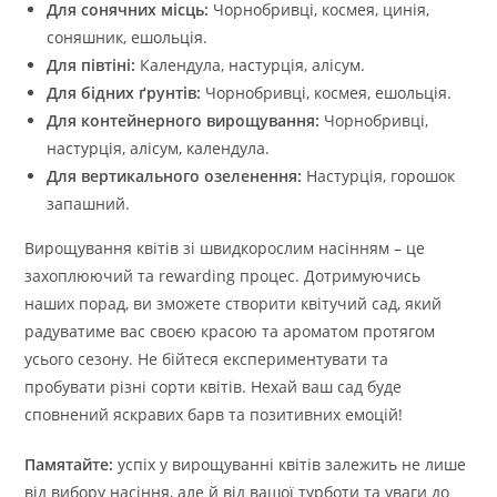
Для сонячних місць:
Чорнобривці, космея, цинія,
соняшник, ешольція.
Для півтіні:
Календула, настурція, алісум.
Для бідних ґрунтів:
Чорнобривці, космея, ешольція.
Для контейнерного вирощування:
Чорнобривці,
настурція, алісум, календула.
Для вертикального озеленення:
Настурція, горошок
запашний.
Вирощування квітів зі швидкорослим насінням – це
захоплюючий та rewarding процес. Дотримуючись
наших порад, ви зможете створити квітучий сад, який
радуватиме вас своєю красою та ароматом протягом
усього сезону. Не бійтеся експериментувати та
пробувати різні сорти квітів. Нехай ваш сад буде
сповнений яскравих барв та позитивних емоцій!
Памятайте:
успіх у вирощуванні квітів залежить не лише
від вибору насіння, але й від вашої турботи та уваги до