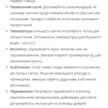
торфяні суміші.
Правильний посів:
Дотримуйтесь рекомендацій на
упаковці насіння щодо глибини посіву та відстані між
рослинами. Занадто глибокий посів може затримати
проростання.
Температура:
Більшість квітів потребують тепла для
проростання. Оптимальна температура для більшості
видів – 20-25°C.
Вологість:
Підтримуйте ґрунт вологим, але не
перезволоженим. Використовуйте пульверизатор для
зволоження ґрунту.
Освітлення:
Після появи сходів забезпечте рослинам
достатньо світла. Якщо ви вирощуєте розсаду в
приміщенні, використовуйте додаткове освітлення
(фітолампи).
Підживлення:
Регулярно підживлюйте рослини
комплексними мінеральними добривами для квітів.
Дотримуйтесь інструкцій на упаковці добрив.