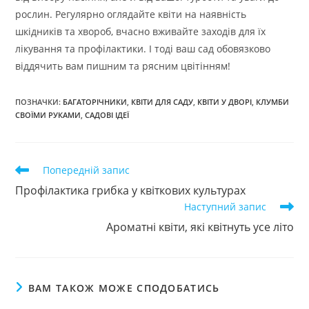
рослин. Регулярно оглядайте квіти на наявність
шкідників та хвороб, вчасно вживайте заходів для їх
лікування та профілактики. І тоді ваш сад обовязково
віддячить вам пишним та рясним цвітінням!
ПОЗНАЧКИ
:
БАГАТОРІЧНИКИ
,
КВІТИ ДЛЯ САДУ
,
КВІТИ У ДВОРІ
,
КЛУМБИ
СВОЇМИ РУКАМИ
,
САДОВІ ІДЕЇ
Прочитати
Попередній запис
більше
Профілактика грибка у квіткових культурах
статей
Наступний запис
Ароматні квіти, які квітнуть усе літо
ВАМ ТАКОЖ МОЖЕ СПОДОБАТИСЬ