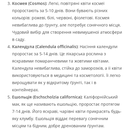
Космея (Cosmos):
Легкі, повітряні квіти космеї
проростають за 5-10 днів. Вони бувають різних
кольорів: рожеві, білі, червоні, фіолетові. Космея
невибаглива до ґрунту, але потребує сонячного місця.
Чудовий вибір для створення невимушеної атмосфери
в саду.
Календула (Calendula officinalis):
Насіння календули
проростає за 5-14 днів. Це лікарська рослина з
яскравими помаранчевими та жовтими квітами.
Календула невибаглива, стійка до заморозків, а її квіти
використовуються в медицині та косметології. Її легко
вирощувати як у відкритому ґрунті, так і в
контейнерах.
Ешольція (Eschscholzia californica):
Каліфорнійський
мак, як ще називають ешольцію, проростає протягом
7-14 днів. Його яскраві, чарівні квіти прикрасять будь-
яку клумбу. Ешольція віддає перевагу сонячним
місцям та бідним, добре дренованим ґрунтам.