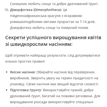
Соняшник любить сонце та добре дренований ґрунт.
Діморфотека (Dimorphotheca):
Ця
південноафриканська красуня з яскравими
ромашкоподібними квітами проростає за 7-14 днів.
Діморфотека любить сонце та помірний полив.
Секрети успішного вирощування квітів
зі швидкорослим насінням:
Щоб отримати найкращі результати, слід дотримуватися
кількох простих правил:
Якісне насіння:
Обирайте насіння від перевірених
виробників. Зверніть увагу на термін придатності на
упаковці. Свіже насіння має вищий відсоток схожості.
Підготовка ґрунту:
Використовуйте пухкий, добре
дренований ґрунт, багатий на поживні речовини. Для
вирощування розсади використовуйте спеціальні