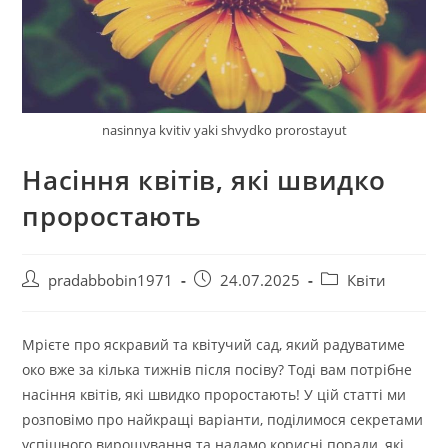
nasinnya kvitiv yaki shvydko prorostayut
Насіння квітів, які швидко
проростають
Автор
Запис
Категорія
pradabbobin1971
24.07.2025
Квіти
запису:
опубліковано:
запису:
Мрієте про яскравий та квітучий сад, який радуватиме
око вже за кілька тижнів після посіву? Тоді вам потрібне
насіння квітів, які швидко проростають! У цій статті ми
розповімо про найкращі варіанти, поділимося секретами
успішного вирощування та надамо корисні поради, які