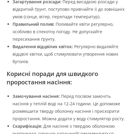
Загартування розсади:
Перед висадкою розсади у
відкритий ґрунт, поступово привчайте її до зовнішніх
умов (сонце, вітер, перепади температур).
Правильний полив:
Поливайте квіти регулярно,
особливо в спекотну погоду. Не допускайте
пересихання ґрунту.
Видалення відцвілих квіток:
Регулярно видаляйте
відцвілі квітки, щоб стимулювати утворення нових
бутонів.
Корисні поради для швидкого
проростання насіння:
Замочування насіння:
Перед посівом замочіть
насіння у теплій воді на 12-24 години. Це допоможе
розмякшити тверду оболонку насіння і прискорити
проростання. Можна додати у воду стимулятор росту.
Скарифікація:
Для насіння з твердою оболонкою
(наприклад, горошок запашний) рекомендується