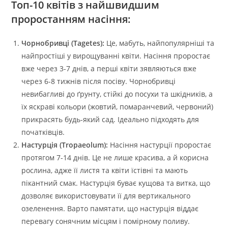
Топ-10 квітів з найшвидшим
проростанням насіння:
Чорнобривці (Tagetes):
Це, мабуть, найпопулярніші та
найпростіші у вирощуванні квіти. Насіння проростає
вже через 3-7 днів, а перші квіти зявляються вже
через 6-8 тижнів після посіву. Чорнобривці
невибагливі до ґрунту, стійкі до посухи та шкідників, а
їх яскраві кольори (жовтий, помаранчевий, червоний)
прикрасять будь-який сад. Ідеально підходять для
початківців.
Настурція (Tropaeolum):
Насіння настурції проростає
протягом 7-14 днів. Це не лише красива, а й корисна
рослина, адже її листя та квіти їстівні та мають
пікантний смак. Настурція буває кущова та витка, що
дозволяє використовувати її для вертикального
озеленення. Варто памятати, що настурція віддає
перевагу сонячним місцям і помірному поливу.