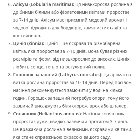
Алісум (Lobularia maritima):
Ця низькоросла рослина з
дрібними білими або фіолетовими квітами проростає
за 7-14 днів. Алісум має приємний медовий аромат і
чудово підходить для бордюрів, камянистих садів та
контейнерів.
Цинія (Zinnia):
Цинія – це яскрава та різнобарвна
квітка, яка проростає за 7-10 днів. Вона буває різних
розмірів та форм, від низькорослих до високих. Цинія
любить сонце, тепло та регулярний полив.
Горошок запашний (Lathyrus odoratus):
Ця ароматна
витка рослина проростає за 10-14 днів. Перед посівом
насіння рекомендується замочити у воді на кілька
годин. Горошок запашний потребує опори, тому його
зазвичай висаджують біля огорож, арок або шпалер.
Соняшник (Helianthus annuus):
Насіння соняшника
проростає дуже швидко, зазвичай протягом 3-7 днів.
Це вражаюча рослина з великими, яскравими квітами,
яка стане справжньою окрасою вашого саду.