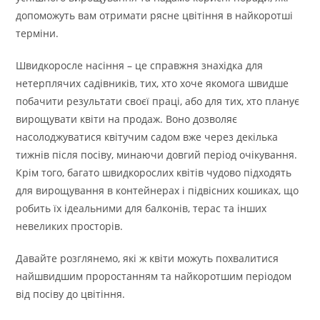
допоможуть вам отримати рясне цвітіння в найкоротші
терміни.
Швидкоросле насіння – це справжня знахідка для
нетерплячих садівників, тих, хто хоче якомога швидше
побачити результати своєї праці, або для тих, хто планує
вирощувати квіти на продаж. Воно дозволяє
насолоджуватися квітучим садом вже через декілька
тижнів після посіву, минаючи довгий період очікування.
Крім того, багато швидкорослих квітів чудово підходять
для вирощування в контейнерах і підвісних кошиках, що
робить їх ідеальними для балконів, терас та інших
невеликих просторів.
Давайте розглянемо, які ж квіти можуть похвалитися
найшвидшим проростанням та найкоротшим періодом
від посіву до цвітіння.