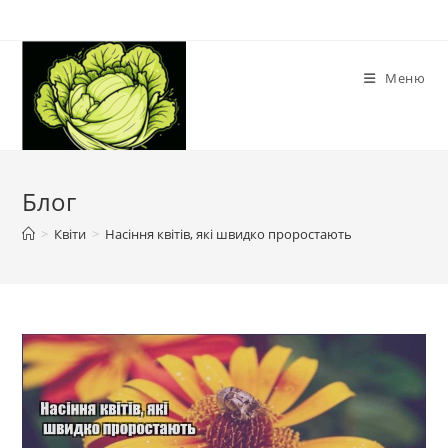
Перейти
до
вмісту
Меню
Блог
>
Квіти
>
Насіння квітів, які швидко проростають