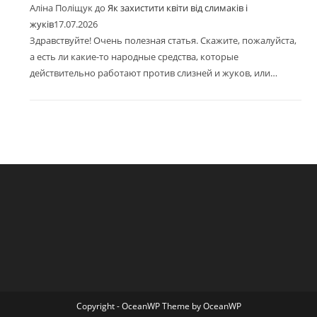
Аліна Поліщук
до
Як захистити квіти від слимаків і
жуків
17.07.2026
Здравствуйте! Очень полезная статья. Скажите, пожалуйста,
а есть ли какие-то народные средства, которые
действительно работают против слизней и жуков, или…
Copyright - OceanWP Theme by OceanWP