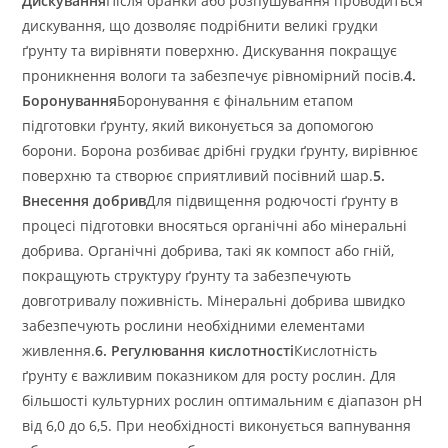
Дискування
Після оранки або розпушування проводиться
дискування, що дозволяє подрібнити великі грудки
ґрунту та вирівняти поверхню. Дискування покращує
проникнення вологи та забезпечує рівномірний посів.
4.
Боронування
Боронування є фінальним етапом
підготовки ґрунту, який виконується за допомогою
борони. Борона розбиває дрібні грудки ґрунту, вирівнює
поверхню та створює сприятливий посівний шар.
5.
Внесення добрив
Для підвищення родючості ґрунту в
процесі підготовки вносяться органічні або мінеральні
добрива. Органічні добрива, такі як компост або гній,
покращують структуру ґрунту та забезпечують
довготривалу поживність. Мінеральні добрива швидко
забезпечують рослини необхідними елементами
живлення.
6. Регулювання кислотності
Кислотність
ґрунту є важливим показником для росту рослин. Для
більшості культурних рослин оптимальним є діапазон pH
від 6,0 до 6,5. При необхідності виконується вапнування