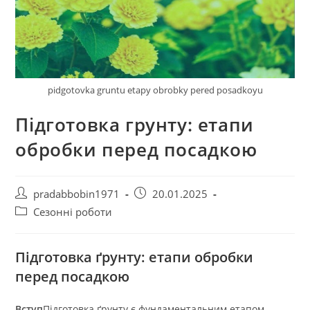
pidgotovka gruntu etapy obrobky pered posadkoyu
Підготовка грунту: етапи
обробки перед посадкою
Автор
Запис
pradabbobin1971
20.01.2025
запису:
опубліковано:
Категорія
Сезонні роботи
запису:
Підготовка ґрунту: етапи обробки
перед посадкою
Вступ
Підготовка ґрунту є фундаментальним етапом