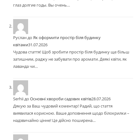
глаз долгие годы. Вы очень…
Руслан
до
Як оформити простір біля будинку
квітами
31.07.2026
Чудова стаття! Щоб зробити простір біля будинку ще більш
затишним, раджу не забувати про аромати. Деякі квіти, як
лаванда чи…
Serhii
до
Основні хвороби садових квітів
28.07.2026
Дякую за Ваш чудовий коментар! Радий, що стаття
виявилася корисною. Ваше доповнення щодо білокрилки –
надзвичайно цінне! Це дійсно поширена…