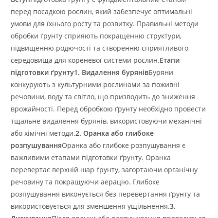
перед посадкою рослин, який забезпечує оптимальні
умови для їхнього росту та розвитку. Правильні методи
обробки ґрунту сприяють покращенню структури,
підвищенню родючості та створенню сприятливого
середовища для кореневої системи рослин.
Етапи
підготовки ґрунту
1. Видалення бурянів
Буряни
конкурують з культурними рослинами за поживні
речовини, воду та світло, що призводить до зниження
врожайності. Перед обробкою ґрунту необхідно провести
тщальне видалення бурянів, використовуючи механічні
або хімічні методи.
2. Оранка або глибоке
розпушування
Оранка або глибоке розпушування є
важливими етапами підготовки ґрунту. Оранка
перевертає верхній шар ґрунту, загортаючи органічну
речовину та покращуючи аерацію. Глибоке
розпушування виконується без перевертання ґрунту та
використовується для зменшення ущільнення.
3.