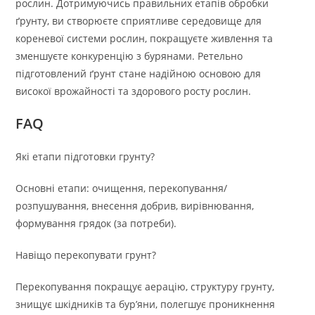
рослин. Дотримуючись правильних етапів обробки
ґрунту, ви створюєте сприятливе середовище для
кореневої системи рослин, покращуєте живлення та
зменшуєте конкуренцію з бурянами. Ретельно
підготовлений ґрунт стане надійною основою для
високої врожайності та здорового росту рослин.
FAQ
Які етапи підготовки грунту?
Основні етапи: очищення, перекопування/
розпушування, внесення добрив, вирівнювання,
формування грядок (за потреби).
Навіщо перекопувати грунт?
Перекопування покращує аерацію, структуру грунту,
знищує шкідників та бур’яни, полегшує проникнення