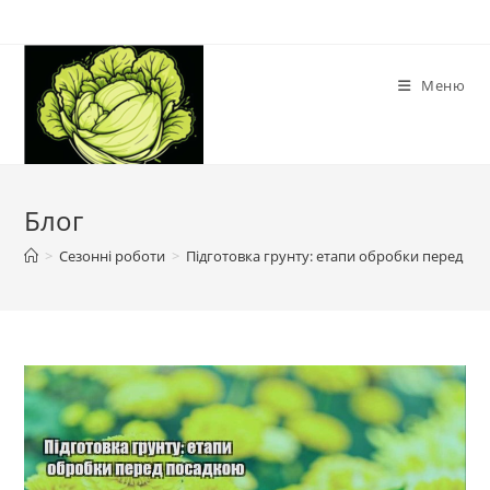
Перейти
до
вмісту
Меню
Блог
>
Сезонні роботи
>
Підготовка грунту: етапи обробки перед по