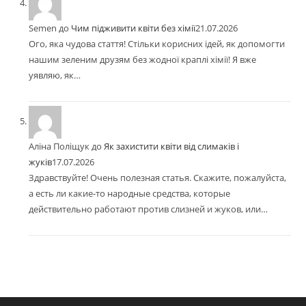
Semen
до
Чим підживити квіти без хімії
21.07.2026
Ого, яка чудова стаття! Стільки корисних ідей, як допомогти
нашим зеленим друзям без жодної краплі хімії! Я вже
уявляю, як…
Аліна Поліщук
до
Як захистити квіти від слимаків і
жуків
17.07.2026
Здравствуйте! Очень полезная статья. Скажите, пожалуйста,
а есть ли какие-то народные средства, которые
действительно работают против слизней и жуков, или…