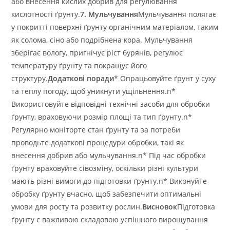
або внесення кислих добрив для регулювання
кислотності ґрунту.
7. Мульчування
Мульчування полягає
у покритті поверхні ґрунту органічним матеріалом, таким
як солома, сіно або подрібнена кора. Мульчування
зберігає вологу, пригнічує ріст бурянів, регулює
температуру ґрунту та покращує його
структуру.
Додаткові поради
* Опрацьовуйте ґрунт у суху
та теплу погоду, щоб уникнути ущільнення.n*
Використовуйте відповідні технічні засоби для обробки
ґрунту, враховуючи розмір площі та тип ґрунту.n*
Регулярно моніторте стан ґрунту та за потреби
проводьте додаткові процедури обробки, такі як
внесення добрив або мульчування.n* Під час обробки
ґрунту враховуйте сівозміну, оскільки різні культури
мають різні вимоги до підготовки ґрунту.n* Виконуйте
обробку ґрунту вчасно, щоб забезпечити оптимальні
умови для росту та розвитку рослин.
Висновок
Підготовка
ґрунту є важливою складовою успішного вирощування