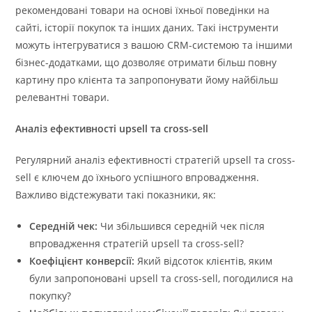
рекомендовані товари на основі їхньої поведінки на
сайті, історії покупок та інших даних. Такі інструменти
можуть інтегруватися з вашою CRM-системою та іншими
бізнес-додатками, що дозволяє отримати більш повну
картину про клієнта та запропонувати йому найбільш
релевантні товари.
Аналіз ефективності upsell та cross-sell
Регулярний аналіз ефективності стратегій upsell та cross-
sell є ключем до їхнього успішного впровадження.
Важливо відстежувати такі показники, як:
Середній чек:
Чи збільшився середній чек після
впровадження стратегій upsell та cross-sell?
Коефіцієнт конверсії:
Який відсоток клієнтів, яким
були запропоновані upsell та cross-sell, погодилися на
покупку?