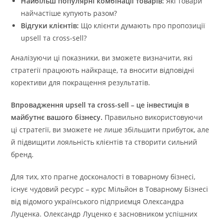
Найбільш популярні комбінації товарів:
Які товари
найчастіше купують разом?
Відгуки клієнтів:
Що клієнти думають про пропозиції
upsell та cross-sell?
Аналізуючи ці показники, ви зможете визначити, які
стратегії працюють найкраще, та вносити відповідні
корективи для покращення результатів.
Впровадження upsell та cross-sell – це інвестиція в
майбутнє вашого бізнесу.
Правильно використовуючи
ці стратегії, ви зможете не лише збільшити прибуток, але
й підвищити лояльність клієнтів та створити сильний
бренд.
Для тих, хто прагне досконалості в товарному бізнесі,
існує чудовий ресурс – курс Мільйон в Товарному Бізнесі
від відомого українського підприємця Олександра
Луценка. Олександр Луценко є засновником успішних