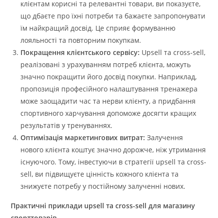
клієнтам корисні та релевантні товари, ви показуєте,
що дбаєте про їхні потреби та бажаєте запропонувати
їм найкращий досвід. Це сприяє формуванню
лояльності та повторним покупкам.
Покращення клієнтського сервісу:
Upsell та cross-sell,
реалізовані з урахуванням потреб клієнта, можуть
значно покращити його досвід покупки. Наприклад,
пропозиція професійного налаштування тренажера
може заощадити час та нерви клієнту, а придбання
спортивного харчування допоможе досягти кращих
результатів у тренуваннях.
Оптимізація маркетингових витрат:
Залучення
нового клієнта коштує значно дорожче, ніж утримання
існуючого. Тому, інвестуючи в стратегії upsell та cross-
sell, ви підвищуєте цінність кожного клієнта та
знижуєте потребу у постійному залученні нових.
Практичні приклади upsell та cross-sell для магазину
спорттоварів