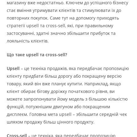
магазину вже недостатньо. Ключем до успішного бізнесу
стає вміння утримувати клієнтів та стимулювати їх до
повторних покупок. Саме тут на допомогу приходять
стратегії upsell та cross-sell, які, при правильному
застосуванні, здатні значно збільшити прибуток та
лояльність клієнтів.
Що таке upsell та cross-sell?
Upsell
– це техніка продажів, яка передбачає пропозицію
клієнту придбати більш дорогу або покращену версію
товару, який він вже планує купити. Наприклад, якщо
клієнт обирає бігову доріжку початкового рівня, ви
можете запропонувати йому модель з більшою кількістю
функцій, потужнішим двигуном або покращеним
дисплеєм. Головна мета upsell – збільшити середній чек
шляхом продажу більш цінного продукту.
Cross-sell
– це техніка, яка передбачає пропозицію