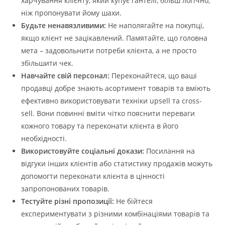
харчування клієнту, який купує гантелі, більш логічно,
ніж пропонувати йому шахи.
Будьте ненавязливими:
Не наполягайте на покупці,
якщо клієнт не зацікавлений. Памятайте, що головна
мета – задовольнити потреби клієнта, а не просто
збільшити чек.
Навчайте свій персонал:
Переконайтеся, що ваші
продавці добре знають асортимент товарів та вміють
ефективно використовувати техніки upsell та cross-
sell. Вони повинні вміти чітко пояснити переваги
кожного товару та переконати клієнта в його
необхідності.
Використовуйте соціальні докази:
Посилання на
відгуки інших клієнтів або статистику продажів можуть
допомогти переконати клієнта в цінності
запропонованих товарів.
Тестуйте різні пропозиції:
Не бійтеся
експериментувати з різними комбінаціями товарів та