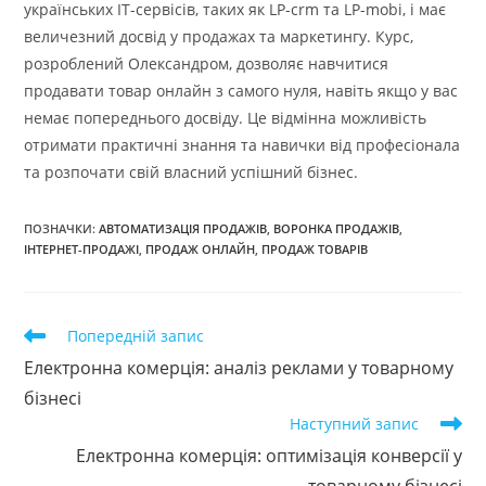
українських IT-сервісів, таких як LP-crm та LP-mobi, і має
величезний досвід у продажах та маркетингу. Курс,
розроблений Олександром, дозволяє навчитися
продавати товар онлайн з самого нуля, навіть якщо у вас
немає попереднього досвіду. Це відмінна можливість
отримати практичні знання та навички від професіонала
та розпочати свій власний успішний бізнес.
ПОЗНАЧКИ
:
АВТОМАТИЗАЦІЯ ПРОДАЖІВ
,
ВОРОНКА ПРОДАЖІВ
,
ІНТЕРНЕТ-ПРОДАЖІ
,
ПРОДАЖ ОНЛАЙН
,
ПРОДАЖ ТОВАРІВ
Прочитати
Попередній запис
більше
Електронна комерція: аналіз реклами у товарному
статей
бізнесі
Наступний запис
Електронна комерція: оптимізація конверсії у