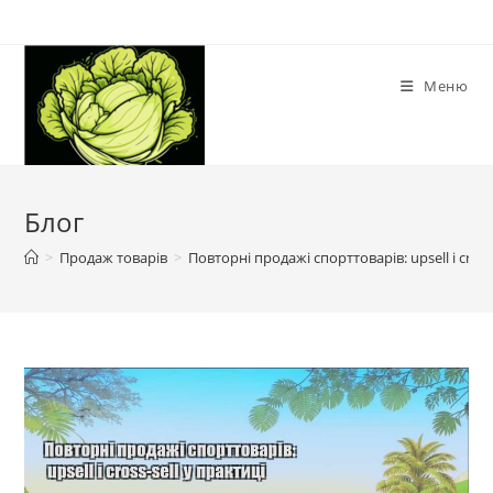
Перейти
до
вмісту
Меню
Блог
>
Продаж товарів
>
Повторні продажі спорттоварів: upsell і cross