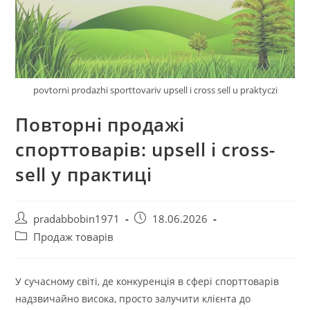
povtorni prodazhi sporttovariv upsell i cross sell u praktyczi
Повторні продажі
спорттоварів: upsell і cross-
sell у практиці
Автор
Запис
pradabbobin1971
18.06.2026
запису:
опубліковано:
Категорія
Продаж товарів
запису:
У сучасному світі, де конкуренція в сфері спорттоварів
надзвичайно висока, просто залучити клієнта до