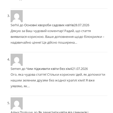
Serhii
до
Основні хвороби садових квітів
28.07.2026
Дякую за Ваш чудовий коментар! Радий, що стаття
виявилася корисною. Ваше доповнення щодо білокрилки –
надзвичайно цінне! Це дійсно поширена…
Semen
до
Чим підживити квіти без хімії
21.07.2026
Ого, яка чудова стаття! Стільки корисних ідей, як допомогти
нашим зеленим друзям без жодної краплі хімії! Я вже
уявляю, як…
Аліна Поліщук
до
Як захистити квіти від слимаків і