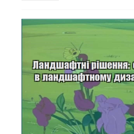
Як
Підібрати
Кольори
Рослин