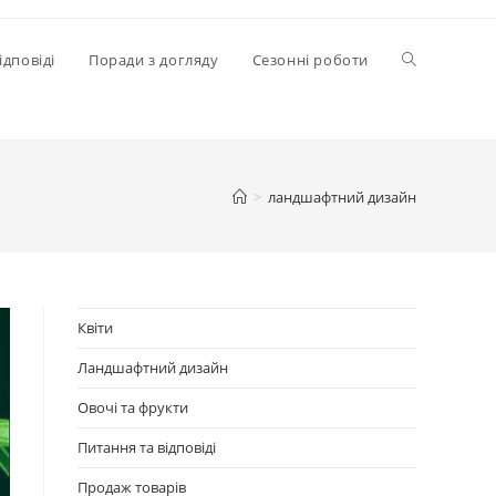
Перемкнути
ідповіді
Поради з догляду
Сезонні роботи
пошук
>
ландшафтний дизайн
на
веб-
Квіти
Ландшафтний дизайн
сайті
Овочі та фрукти
Питання та відповіді
Продаж товарів