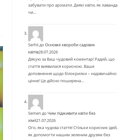
забувати про аромати. Деякі квіти, як лаванда
чи…
Serhii
до
Основні хвороби садових
квітів
28.07.2026
Дякую за Ваш чудовий коментар! Радий, що
стаття виявилася корисною. Ваше
доповнення щодо білокрилки – надзвичайно
цінне! Це дійсно поширена…
Semen
до
Чим підживити квіти без
хімії
21.07.2026
Ого, яка чудова стаття! Стільки корисних ідей,
як допомогти нашим зеленим друзям без