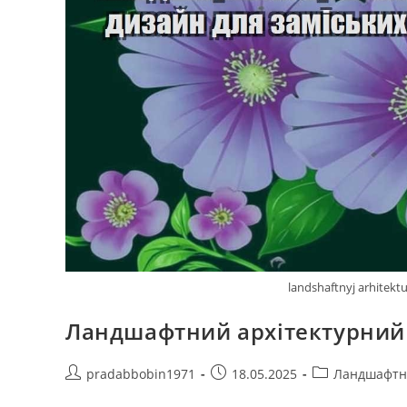
landshaftnyj arhitekt
Ландшафтний архітектурний 
Автор
Запис
Категорія
pradabbobin1971
18.05.2025
Ландшафтн
запису:
опубліковано:
запису: