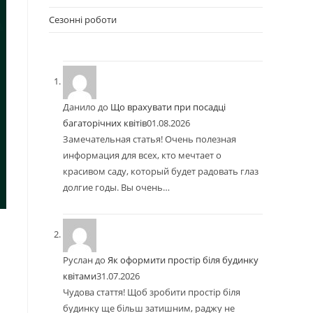
Сезонні роботи
Данило
до
Що врахувати при посадці
багаторічних квітів
01.08.2026
Замечательная статья! Очень полезная
информация для всех, кто мечтает о
красивом саду, который будет радовать глаз
долгие годы. Вы очень…
Руслан
до
Як оформити простір біля будинку
квітами
31.07.2026
Чудова стаття! Щоб зробити простір біля
будинку ще більш затишним, раджу не