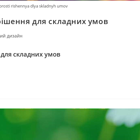
prosti rishennya dlya skladnyh umov
рішення для складних умов
ий дизайн
 для складних умов