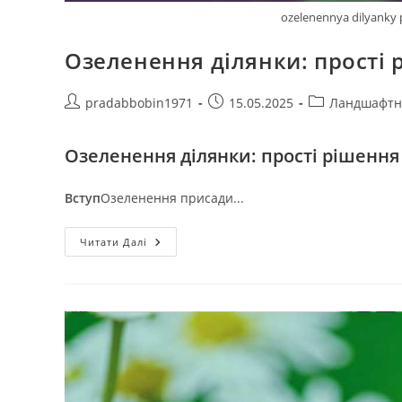
ozelenennya dilyanky 
Озеленення ділянки: прості 
Автор
Запис
Категорія
pradabbobin1971
15.05.2025
Ландшафтн
запису:
опубліковано:
запису:
Озеленення ділянки: прості рішення
Вступ
Озеленення присади...
Озеленення
Читати Далі
Ділянки:
Прості
Рішення
Для
Складних
Умов