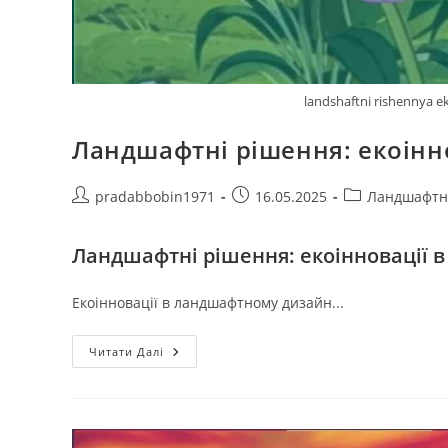
landshaftni rishennya e
Ландшафтні рішення: екоінн
Автор
Запис
Категорія
pradabbobin1971
16.05.2025
Ландшафтн
запису:
опубліковано:
запису:
Ландшафтні рішення: екоінновації 
Екоінновації в ландшафтному дизайн...
Ландшафтні
Читати Далі
Рішення:
Екоінновації
В
Ландшафтному
Дизайні