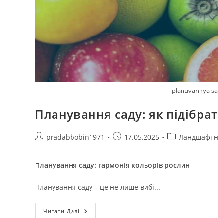
planuvannya sad
Планування саду: як підібра
Автор
Запис
Категорія
pradabbobin1971
17.05.2025
Ландшафтн
запису:
опубліковано:
запису:
Планування саду: гармонія кольорів рослин
Планування саду – це не лише вибі...
Планування
Читати Далі
Саду: