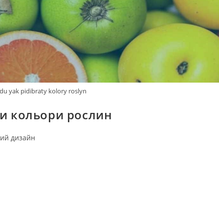
u yak pidibraty kolory roslyn
ти кольори рослин
ий дизайн