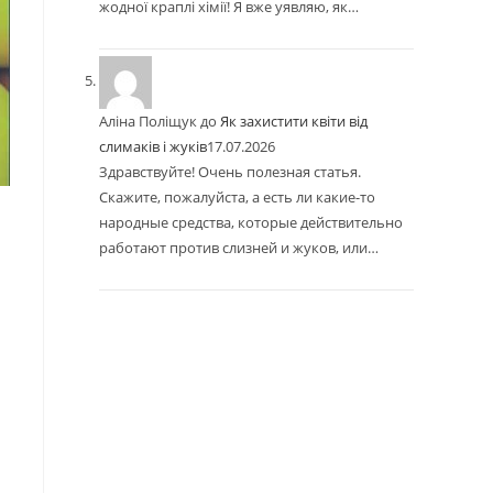
жодної краплі хімії! Я вже уявляю, як…
Аліна Поліщук
до
Як захистити квіти від
слимаків і жуків
17.07.2026
Здравствуйте! Очень полезная статья.
Скажите, пожалуйста, а есть ли какие-то
народные средства, которые действительно
работают против слизней и жуков, или…