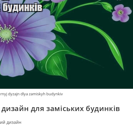
urnyj dyzajn dlya zamiskyh budynkiv
дизайн для заміських будинків
ий дизайн