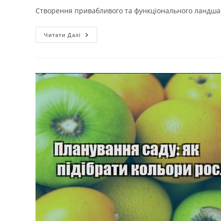
Створення привабливого та функціонального ландшаф
Ландшафтний
Читати Далі
Архітектурний
Дизайн
Для
Заміських
Будинків