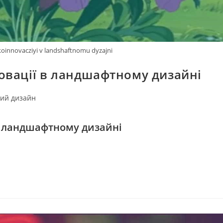
koinnovacziyi v landshaftnomu dyzajni
овації в ландшафтному дизайні
ий дизайн
в ландшафтному дизайні