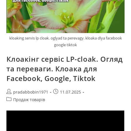
kloaking servis lp cloak. oglyad ta perevagy. kloaka dlya facebook
google tiktok
Клоакінг сервіс LP-cloak. Огляд
та переваги. Клоака для
Facebook, Google, Tiktok
Автор
Запис
pradabbobin1971
11.07.2025
запису:
опубліковано:
Категорія
Продаж товарів
запису: