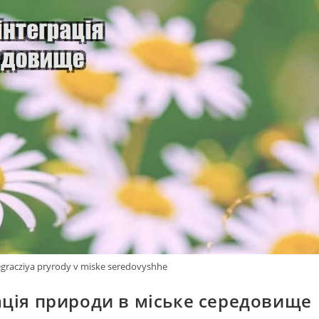
tegracziya pryrody v miske seredovyshhe
ація природи в міське середовище