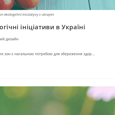
n ekologichni inicziatyvy v ukrayini
гічні ініціативи в Україні
ий дизайн
них зон є нагальною потребою для збереження здор...