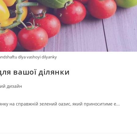
andshaftu dlya vashoyi dilyanky
ля вашої ділянки
ий дизайн
ку на справжній зелений оазис, який приноситиме е...