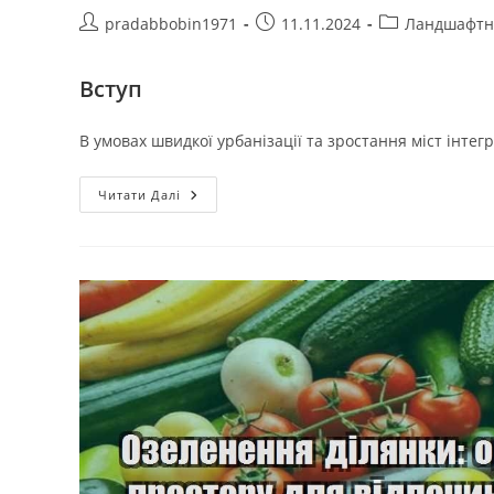
Автор
Запис
Категорія
pradabbobin1971
11.11.2024
Ландшафтн
запису:
опубліковано:
запису:
Вступ
В умовах швидкої урбанізації та зростання міст інтегр
Ландшафтні
Читати Далі
Рішення:
Інтеграція
Природи
В
Міське
Середовище