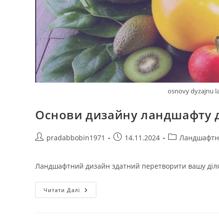
osnovy dyzajnu l
Основи дизайну ландшафту д
Автор
Запис
Категорія
pradabbobin1971
14.11.2024
Ландшафтн
запису:
опубліковано:
запису:
Ландшафтний дизайн здатний перетворити вашу ділян
Основи
Читати Далі
Дизайну
Ландшафту
Для
Вашої