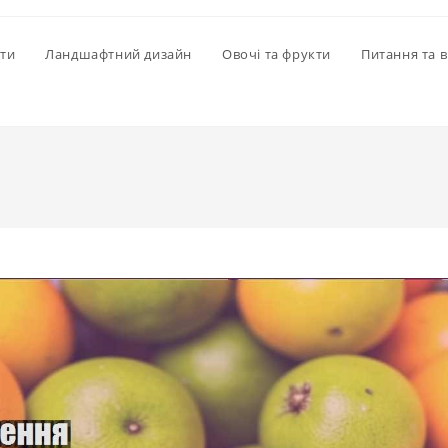
іти
Ландшафтний дизайн
Овочі та фрукти
Питання та в