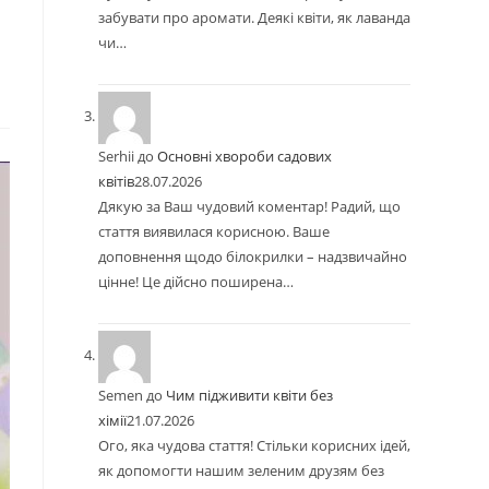
забувати про аромати. Деякі квіти, як лаванда
чи…
Serhii
до
Основні хвороби садових
квітів
28.07.2026
Дякую за Ваш чудовий коментар! Радий, що
стаття виявилася корисною. Ваше
доповнення щодо білокрилки – надзвичайно
цінне! Це дійсно поширена…
Semen
до
Чим підживити квіти без
хімії
21.07.2026
Ого, яка чудова стаття! Стільки корисних ідей,
як допомогти нашим зеленим друзям без