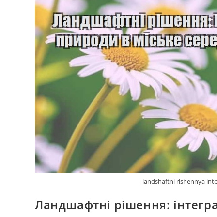
landshaftni rishennya in
Ландшафтні рішення: інтегр