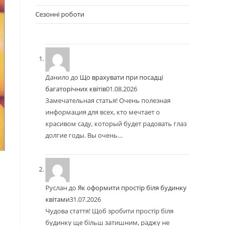
Сезонні роботи
Данило
до
Що врахувати при посадці
багаторічних квітів
01.08.2026
Замечательная статья! Очень полезная
информация для всех, кто мечтает о
красивом саду, который будет радовать глаз
долгие годы. Вы очень…
Руслан
до
Як оформити простір біля будинку
квітами
31.07.2026
Чудова стаття! Щоб зробити простір біля
будинку ще більш затишним, раджу не