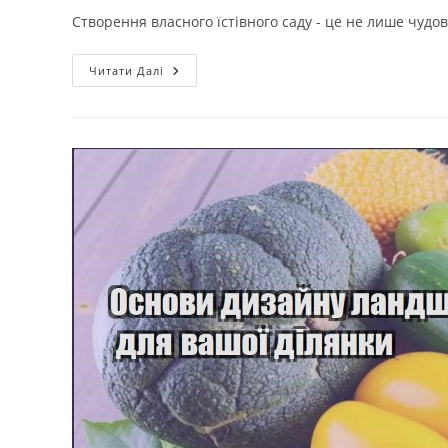
Створення власного їстівного саду - це не лише чудо
Садовий
Читати Далі
Дизайн:
Створення
Їстівного
Саду
Для
Сім’ї