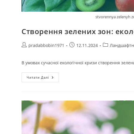
stvorennya zelenyh zo
Створення зелених зон: еколо
Автор
Запис
Категорія
pradabbobin1971
12.11.2024
Ландшафтн
запису:
опубліковано:
запису:
В умовах сучасної екологічної кризи створення зеле
Створення
Читати Далі
Зелених
Зон:
Екологічні
Ініціативи
В
Україні