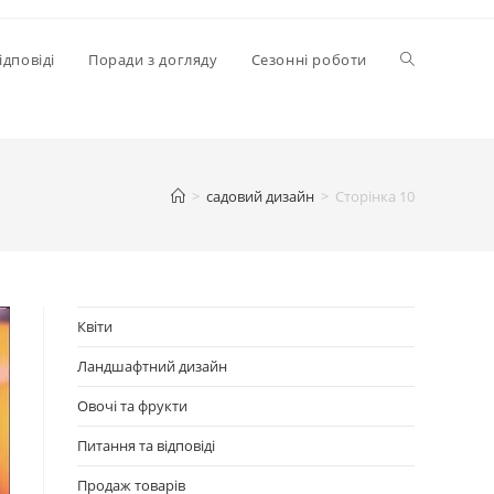
Перемкнути
ідповіді
Поради з догляду
Сезонні роботи
пошук
>
садовий дизайн
>
Сторінка 10
на
веб-
Квіти
Ландшафтний дизайн
сайті
Овочі та фрукти
Питання та відповіді
Продаж товарів