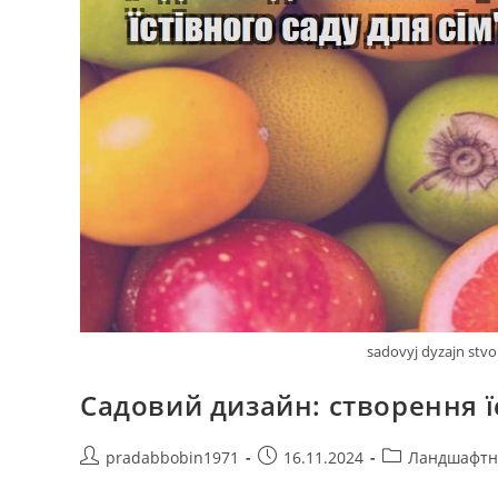
sadovyj dyzajn stvo
Садовий дизайн: створення їс
Автор
Запис
Категорія
pradabbobin1971
16.11.2024
Ландшафтн
запису:
опубліковано:
запису: