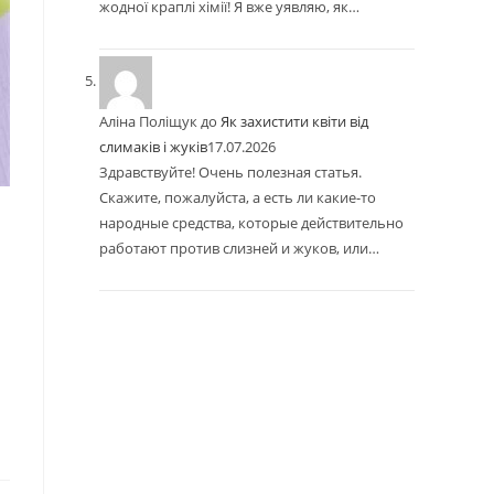
жодної краплі хімії! Я вже уявляю, як…
Аліна Поліщук
до
Як захистити квіти від
слимаків і жуків
17.07.2026
Здравствуйте! Очень полезная статья.
Скажите, пожалуйста, а есть ли какие-то
народные средства, которые действительно
работают против слизней и жуков, или…