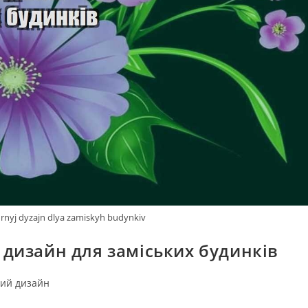
urnyj dyzajn dlya zamiskyh budynkiv
дизайн для заміських будинків
ий дизайн