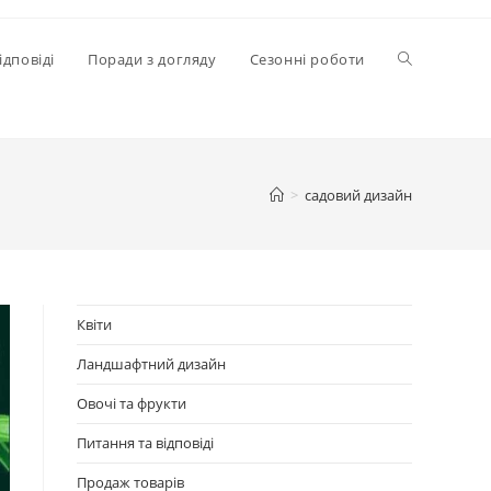
Перемкнути
ідповіді
Поради з догляду
Сезонні роботи
пошук
>
садовий дизайн
на
веб-
Квіти
Ландшафтний дизайн
сайті
Овочі та фрукти
Питання та відповіді
Продаж товарів