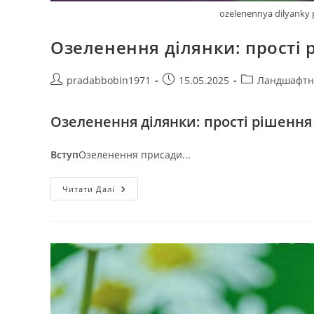
ozelenennya dilyanky 
Озеленення ділянки: прості 
Автор
Запис
Категорія
pradabbobin1971
15.05.2025
Ландшафтн
запису:
опубліковано:
запису:
Озеленення ділянки: прості рішення
Вступ
Озеленення присади...
Озеленення
Читати Далі
Ділянки:
Прості
Рішення
Для
Складних
Умов