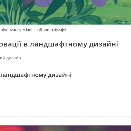
koinnovacziyi v landshaftnomu dyzajni
овації в ландшафтному дизайні
ий дизайн
в ландшафтному дизайні