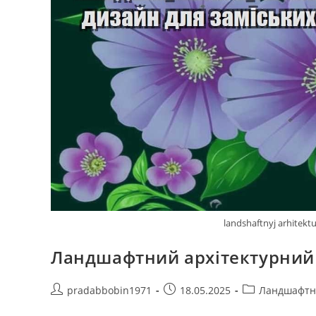
landshaftnyj arhitekt
Ландшафтний архітектурний 
Автор
Запис
Категорія
pradabbobin1971
18.05.2025
Ландшафтн
запису:
опубліковано:
запису: