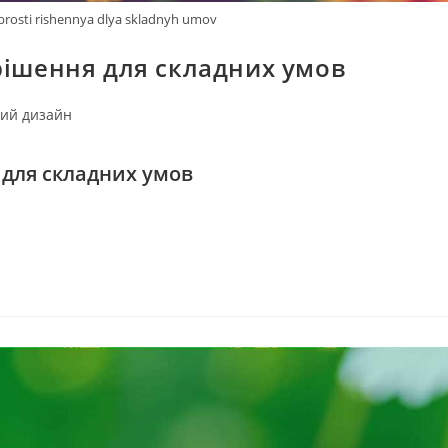
prosti rishennya dlya skladnyh umov
рішення для складних умов
ий дизайн
 для складних умов