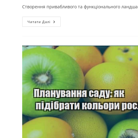
Створення привабливого та функціонального ландшаф
Ландшафтний
Читати Далі
Архітектурний
Дизайн
Для
Заміських
Будинків