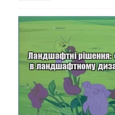
Як
Підібрати
Кольори
Рослин