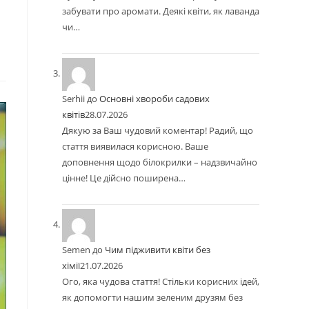
забувати про аромати. Деякі квіти, як лаванда
чи…
Serhii
до
Основні хвороби садових
квітів
28.07.2026
Дякую за Ваш чудовий коментар! Радий, що
стаття виявилася корисною. Ваше
доповнення щодо білокрилки – надзвичайно
цінне! Це дійсно поширена…
Semen
до
Чим підживити квіти без
хімії
21.07.2026
Ого, яка чудова стаття! Стільки корисних ідей,
як допомогти нашим зеленим друзям без