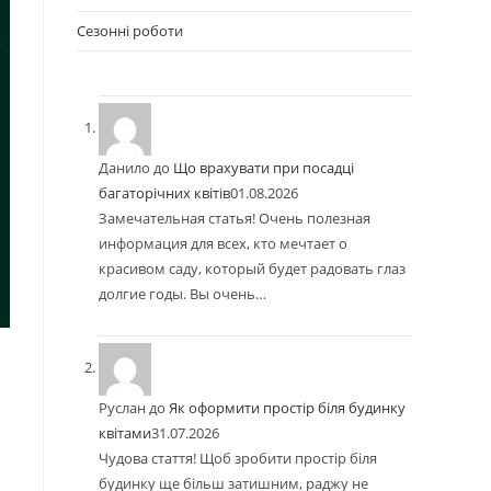
Сезонні роботи
Данило
до
Що врахувати при посадці
багаторічних квітів
01.08.2026
Замечательная статья! Очень полезная
информация для всех, кто мечтает о
красивом саду, который будет радовать глаз
долгие годы. Вы очень…
Руслан
до
Як оформити простір біля будинку
квітами
31.07.2026
Чудова стаття! Щоб зробити простір біля
будинку ще більш затишним, раджу не