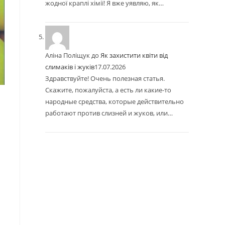
жодної краплі хімії! Я вже уявляю, як…
Аліна Поліщук
до
Як захистити квіти від
слимаків і жуків
17.07.2026
Здравствуйте! Очень полезная статья.
Скажите, пожалуйста, а есть ли какие-то
народные средства, которые действительно
работают против слизней и жуков, или…