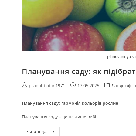
planuvannya sad
Планування саду: як підібра
Автор
Запис
Категорія
pradabbobin1971
17.05.2025
Ландшафтн
запису:
опубліковано:
запису:
Планування саду: гармонія кольорів рослин
Планування саду – це не лише вибі...
Планування
Читати Далі
Саду: