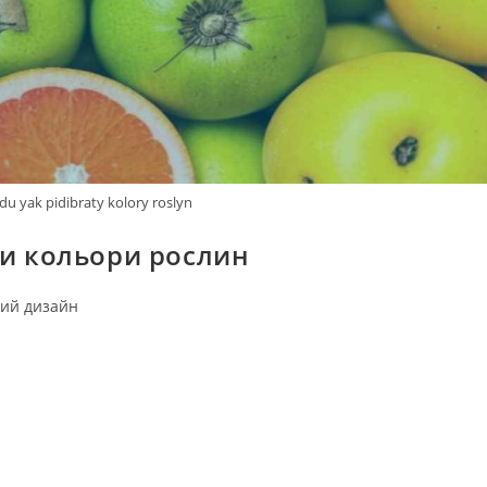
u yak pidibraty kolory roslyn
ти кольори рослин
ий дизайн