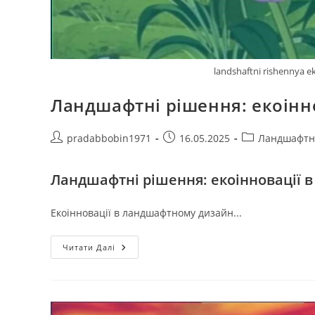
landshaftni rishennya e
Ландшафтні рішення: екоінн
Автор
Запис
Категорія
pradabbobin1971
16.05.2025
Ландшафтн
запису:
опубліковано:
запису:
Ландшафтні рішення: екоінновації 
Екоінновації в ландшафтному дизайн...
Ландшафтні
Читати Далі
Рішення:
Екоінновації
В
Ландшафтному
Дизайні