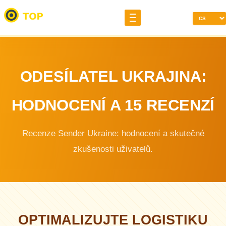
ODESÍLATEL UKRAJINA:
HODNOCENÍ A 15 RECENZÍ
Recenze Sender Ukraine: hodnocení a skutečné
zkušenosti uživatelů.
OPTIMALIZUJTE LOGISTIKU