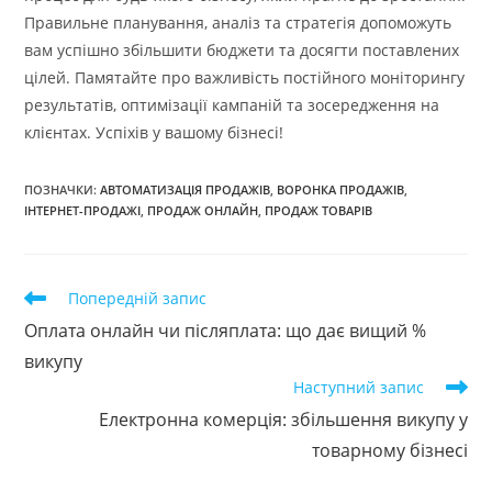
Правильне планування, аналіз та стратегія допоможуть
вам успішно збільшити бюджети та досягти поставлених
цілей. Памятайте про важливість постійного моніторингу
результатів, оптимізації кампаній та зосередження на
клієнтах. Успіхів у вашому бізнесі!
ПОЗНАЧКИ
:
АВТОМАТИЗАЦІЯ ПРОДАЖІВ
,
ВОРОНКА ПРОДАЖІВ
,
ІНТЕРНЕТ-ПРОДАЖІ
,
ПРОДАЖ ОНЛАЙН
,
ПРОДАЖ ТОВАРІВ
Прочитати
Попередній запис
більше
Оплата онлайн чи післяплата: що дає вищий %
статей
викупу
Наступний запис
Електронна комерція: збільшення викупу у
товарному бізнесі