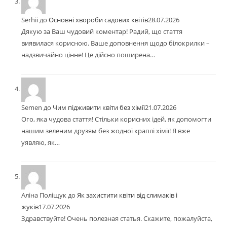
Serhii
до
Основні хвороби садових квітів
28.07.2026
Дякую за Ваш чудовий коментар! Радий, що стаття
виявилася корисною. Ваше доповнення щодо білокрилки –
надзвичайно цінне! Це дійсно поширена…
Semen
до
Чим підживити квіти без хімії
21.07.2026
Ого, яка чудова стаття! Стільки корисних ідей, як допомогти
нашим зеленим друзям без жодної краплі хімії! Я вже
уявляю, як…
Аліна Поліщук
до
Як захистити квіти від слимаків і
жуків
17.07.2026
Здравствуйте! Очень полезная статья. Скажите, пожалуйста,