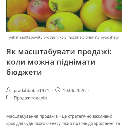
yak masshtabuvaty prodazhi koly mozhna pidnimaty byudzhety
Як масштабувати продажі:
коли можна піднімати
бюджети
Автор
Запис
pradabbobin1971
10.06.2026
запису:
опубліковано:
Категорія
Продаж товарів
запису:
Масштабування продажів – це стратегічно важливий
крок для будь-якого бізнесу, який прагне до зростання та