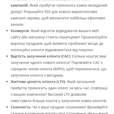
кампаній:
Який прибуток приносить кожен вкладений
долар? Розрахуйте ROI для кожної маркетингової
кампанії окремо, щоб визначити найбільш ефективні
канали.
Конверсія:
Який відсоток відвідувачів вашого веб-
сайту або магазину стають покупцями? Проаналізуйте
воронку продажів, щоб виявити проблемні місця, де
потенційні клієнти відмовляються від покупки.
Вартість залучення клієнта (CAC):
Скільки коштує вам
залучення одного нового клієнта? Порівняйте CAC з
середнім чеком клієнта (ARPU), щоб переконатися, що
залучення клієнта є вигідним.
Життєва цінність клієнта (LTV):
Який загальний
прибуток приносить один клієнт за весь час співпраці
з вашою компанією? Високий LTV дозволяє
інвестувати більше коштів у залучення нових клієнтів.
Сезонність:
Чи є ваші продажі сезонними? Враховуйте
сезонні коливання попиту при плануванні збільшення