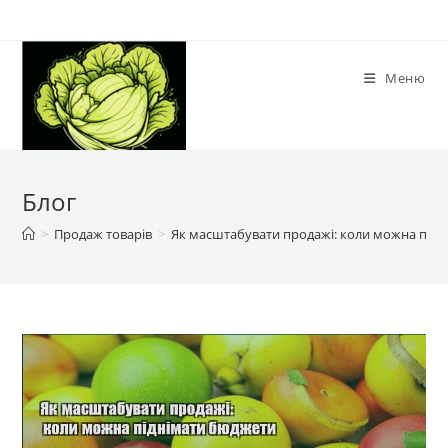
Перейти
до
вмісту
Меню
Блог
>
Продаж товарів
>
Як масштабувати продажі: коли можна під