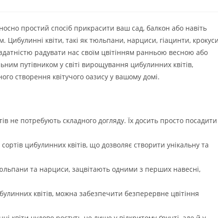
носно простий спосіб прикрасити ваш сад, балкон або навіть
Цибулинні квіти, такі як тюльпани, нарциси, гіацинти, крокуси
та здатністю радувати нас своїм цвітінням ранньою весною або
льним путівником у світі вирощування цибулинних квітів,
ого створення квітучого оазису у вашому домі.
ів не потребують складного догляду. Їх досить просто посадити 
а сортів цибулинних квітів, що дозволяє створити унікальну та
 тюльпани та нарциси, зацвітають одними з перших навесні,
улинних квітів, можна забезпечити безперервне цвітіння
ні квіти чудово ростуть не лише у відкритому ґрунті, але й у