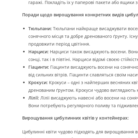
гаражі. Покладіть їх у паперові пакети або ящики 
Поради щодо вирощування конкретних видів цибули
Тюльпани:
Тюльпани найкраще висаджувати восени
сонячного місця та добре дренованого ґрунту. Існу
продовжити період цвітіння.
Нарциси:
Нарциси також висаджують восени. Вони 
сонці, так і в півтіні. Нарциси відомі своєю стійкіс
Гіацинти:
Гіацинти висаджують восени на сонячном
від сильних вітрів. Гіацинти славляться своїм на
Крокуси:
Крокуси – одні з найперших весняних квіт
дренованим ґрунтом. Крокуси чудово виглядають на
Лілії:
Лілії висаджують навесні або восени на соня
Вони потребують регулярного поливу та підживлен
Вирощування цибулинних квітів у контейнерах:
Цибулинні квіти чудово підходять для вирощування в