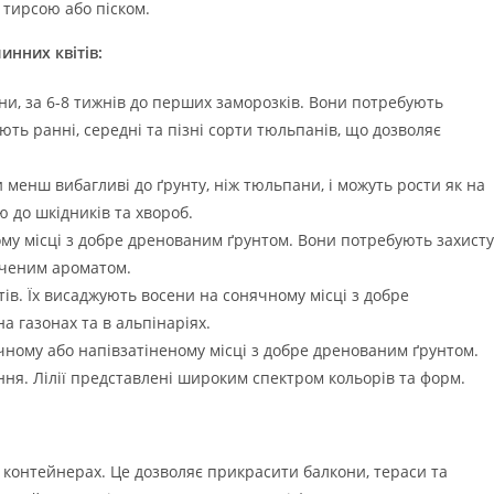
з тирсою або піском.
нних квітів:
, за 6-8 тижнів до перших заморозків. Вони потребують
ють ранні, середні та пізні сорти тюльпанів, що дозволяє
менш вибагливі до ґрунту, ніж тюльпани, і можуть рости як на
тю до шкідників та хвороб.
у місці з добре дренованим ґрунтом. Вони потребують захисту
сиченим ароматом.
ів. Їх висаджують восени на сонячному місці з добре
 газонах та в альпінаріях.
чному або напівзатіненому місці з добре дренованим ґрунтом.
ня. Лілії представлені широким спектром кольорів та форм.
 контейнерах. Це дозволяє прикрасити балкони, тераси та