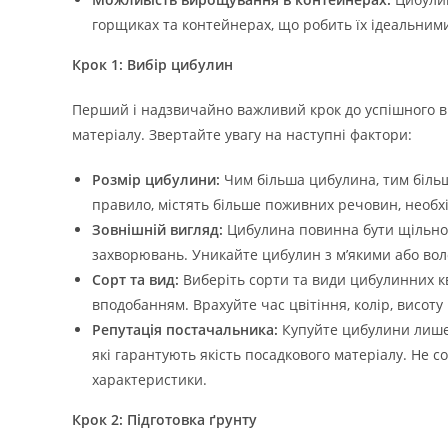
горщиках та контейнерах, що робить їх ідеальними
Крок 1: Вибір цибулин
Перший і надзвичайно важливий крок до успішного ви
матеріалу. Звертайте увагу на наступні фактори:
Розмір цибулини:
Чим більша цибулина, тим більш
правило, містять більше поживних речовин, необхі
Зовнішній вигляд:
Цибулина повинна бути щільною,
захворювань. Уникайте цибулин з м’якими або вол
Сорт та вид:
Виберіть сорти та види цибулинних кв
вподобанням. Врахуйте час цвітіння, колір, висоту
Репутація постачальника:
Купуйте цибулини лише 
які гарантують якість посадкового матеріалу. Не 
характеристики.
Крок 2: Підготовка ґрунту