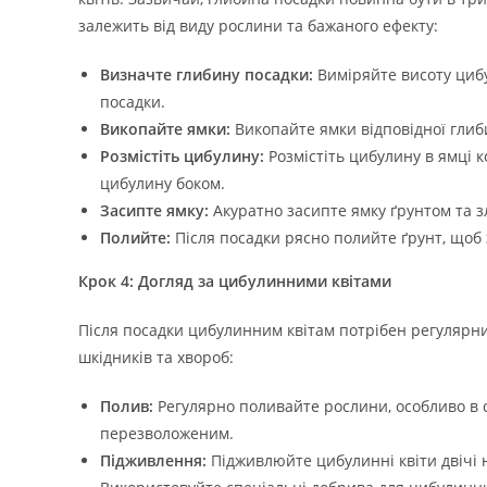
залежить від виду рослини та бажаного ефекту:
Визначте глибину посадки:
Виміряйте висоту цибу
посадки.
Викопайте ямки:
Викопайте ямки відповідної глиб
Розмістіть цибулину:
Розмістіть цибулину в ямці 
цибулину боком.
Засипте ямку:
Акуратно засипте ямку ґрунтом та з
Полийте:
Після посадки рясно полийте ґрунт, щоб
Крок 4: Догляд за цибулинними квітами
Після посадки цибулинним квітам потрібен регулярний
шкідників та хвороб:
Полив:
Регулярно поливайте рослини, особливо в с
перезволоженим.
Підживлення:
Підживлюйте цибулинні квіти двічі на 