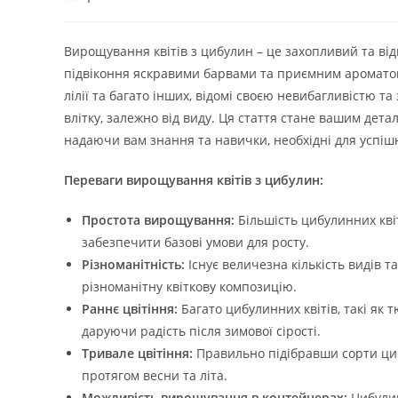
запису:
опубліковано:
запису:
Вирощування квітів з цибулин – це захопливий та від
підвіконня яскравими барвами та приємним ароматом. 
лілії та багато інших, відомі своєю невибагливістю 
влітку, залежно від виду. Ця стаття стане вашим дета
надаючи вам знання та навички, необхідні для успішн
Переваги вирощування квітів з цибулин:
Простота вирощування:
Більшість цибулинних квіт
забезпечити базові умови для росту.
Різноманітність:
Існує величезна кількість видів т
різноманітну квіткову композицію.
Раннє цвітіння:
Багато цибулинних квітів, такі як
даруючи радість після зимової сірості.
Тривале цвітіння:
Правильно підібравши сорти циб
протягом весни та літа.
Можливість вирощування в контейнерах:
Цибулин