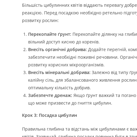
Більшість цибулинних квітів віддають перевагу доб
реакцією. Перед посадкою необхідно ретельно підгот
розвитку рослин:
Перекопайте ґрунт:
Перекопайте ділянку на глиби
вільний доступ кисню до коренів.
Внесіть органічні добрива:
Додайте перегній, комп
забезпечити необхідні поживні речовини. Органі
розвитку корисних мікроорганізмів.
Внесіть мінеральні добрива:
Залежно від типу ґру
калійну сіль, для збалансованого живлення рослин
оптимальну кількість добрив.
Забезпечте дренаж:
Якщо ґрунт важкий та погано д
що може призвести до гниття цибулин.
Крок 3: Посадка цибулин
Правильна глибина та відстань між цибулинами є в
квітів. Зазвичай, глибина посадки повинна бути в т