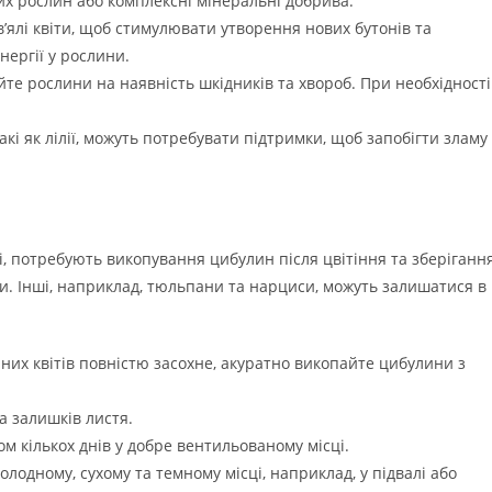
х рослин або комплексні мінеральні добрива.
’ялі квіти, щоб стимулювати утворення нових бутонів та
нергії у рослини.
те рослини на наявність шкідників та хвороб. При необхідності
акі як лілії, можуть потребувати підтримки, щоб запобігти зламу
кі, потребують викопування цибулин після цвітіння та зберіганн
дки. Інші, наприклад, тюльпани та нарциси, можуть залишатися в
нних квітів повністю засохне, акуратно викопайте цибулини з
а залишків листя.
 кількох днів у добре вентильованому місці.
лодному, сухому та темному місці, наприклад, у підвалі або