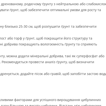
ре дренованому, родючому ґрунту з нейтральною або слабокисло
увати ґрунт, щоб забезпечити оптимальні умови для росту та
ну близько 25-30 см, щоб розпушити ґрунт та забезпечити
ост або торф у ґрунт, щоб покращити його структуру та
чні добрива покращують вологоємність ґрунту та сприяють
нту, можна додати мінеральні добрива, такі як суперфосфат або
. Рекомендується провести аналіз ґрунту, щоб визначити
ренується, додайте пісок або гравій, щоб запобігти застою вод
ажливими факторами для успішного вирощування цибулинних
ри рази більшою за висоту цибулини. Відстань між цибулинами