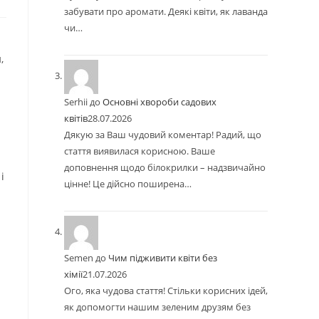
забувати про аромати. Деякі квіти, як лаванда
чи…
,
Serhii
до
Основні хвороби садових
квітів
28.07.2026
Дякую за Ваш чудовий коментар! Радий, що
стаття виявилася корисною. Ваше
доповнення щодо білокрилки – надзвичайно
і
цінне! Це дійсно поширена…
Semen
до
Чим підживити квіти без
хімії
21.07.2026
Ого, яка чудова стаття! Стільки корисних ідей,
як допомогти нашим зеленим друзям без