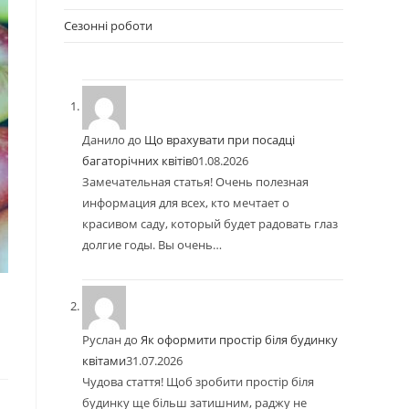
Сезонні роботи
Данило
до
Що врахувати при посадці
багаторічних квітів
01.08.2026
Замечательная статья! Очень полезная
информация для всех, кто мечтает о
красивом саду, который будет радовать глаз
долгие годы. Вы очень…
Руслан
до
Як оформити простір біля будинку
квітами
31.07.2026
Чудова стаття! Щоб зробити простір біля
будинку ще більш затишним, раджу не