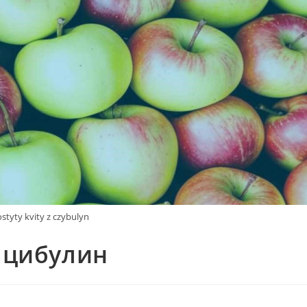
styty kvity z czybulyn
з цибулин