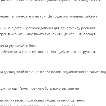
лини та помножте її на три. Це і буде оптимальна глибина
ини на відстані, рекомендованій для даного виду рослини.
коренями вниз. Якщо важко визначити, де коріння, посадіть
легка утрамбуйте його.
 забезпечити хороший контакт між цибулиною та ґрунтом.
 догляд, який включає в себе полив, підживлення та захист від
уху погоду. Ґрунт повинен бути вологим, але не
рік: навесні, після появи сходів, та після цвітіння.