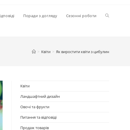
Перемкнути
ідповіді
Поради з догляду
Сезонні роботи
пошук
>
Квіти
>
Як виростити квіти з цибулин
на
веб-
Квіти
Ландшафтний дизайн
сайті
Овочі та фрукти
Питання та відповіді
Продаж товарів