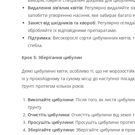
Використовуйте спеціальні добрива для цибулинни
Видалення зів’ялих квітів:
Регулярно видаляйте зів
запобігти утворенню насіння, яке забирає багато е
Захист від шкідників та хвороб:
Регулярно оглядай
обробляйте їх відповідними препаратами.
Підтримка:
Високорослі сорти цибулинних квітів, т
стебла.
Крок 5: Зберігання цибулин
Деякі цибулинні квіти, особливо ті, що не морозостій
їх у прохолодному та сухому місці до наступної поса
ґрунті протягом кількох років:
Викопайте цибулини:
Після того, як листя цибули
ґрунту.
Очистіть цибулини:
Очистіть цибулини від землі т
Просушіть цибулини:
Просушіть цибулини протягом
Зберігайте цибулини:
Зберігайте цибулини в прохо