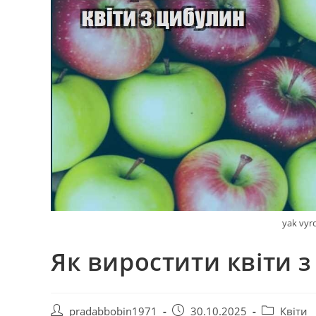
yak vyro
Як виростити квіти 
Автор
Запис
Категорія
pradabbobin1971
30.10.2025
Квіти