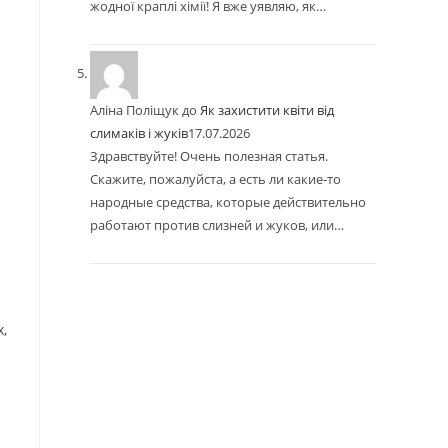
жодної краплі хімії! Я вже уявляю, як…
Аліна Поліщук
до
Як захистити квіти від
слимаків і жуків
17.07.2026
Здравствуйте! Очень полезная статья.
Скажите, пожалуйста, а есть ли какие-то
народные средства, которые действительно
работают против слизней и жуков, или…
,