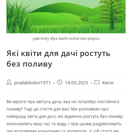
yaki kvity dlya dachi rostut bez polyvu
Які квіти для дачі ростуть
без поливу
Автор
Запис
Категорія
pradabbobin1971
14.09.2025
Квіти
запису:
опубліковано:
запису:
Ви мрієте про квітучу дачу, яка не потребує постійного
поливу? Тоді ця стаття для вас! Ми розповімо про
найкращі квіти для дачі, які відмінно ростуть без поливу,
зекономлять ваш час та воду, і при цьому радуватимуть
око яскравими кольорами та ароматом. У цій статті ми