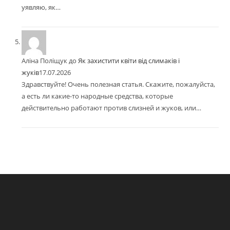
уявляю, як…
Аліна Поліщук
до
Як захистити квіти від слимаків і
жуків
17.07.2026
Здравствуйте! Очень полезная статья. Скажите, пожалуйста,
а есть ли какие-то народные средства, которые
действительно работают против слизней и жуков, или…