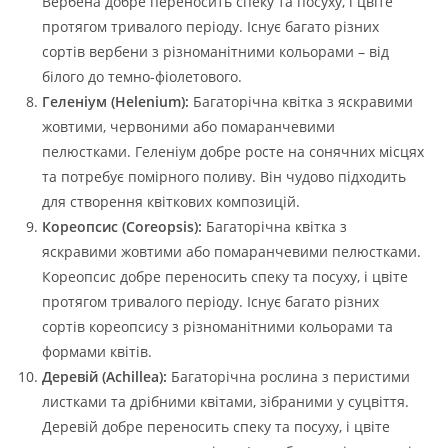
Вербена добре переносить спеку та посуху, і цвіте
протягом тривалого періоду. Існує багато різних
сортів вербени з різноманітними кольорами – від
білого до темно-фіолетового.
Геленіум (Helenium):
Багаторічна квітка з яскравими
жовтими, червоними або помаранчевими
пелюстками. Геленіум добре росте на сонячних місцях
та потребує помірного поливу. Він чудово підходить
для створення квіткових композицій.
Кореопсис (Coreopsis):
Багаторічна квітка з
яскравими жовтими або помаранчевими пелюстками.
Кореопсис добре переносить спеку та посуху, і цвіте
протягом тривалого періоду. Існує багато різних
сортів кореопсису з різноманітними кольорами та
формами квітів.
Деревій (Achillea):
Багаторічна рослина з перистими
листками та дрібними квітами, зібраними у суцвіття.
Деревій добре переносить спеку та посуху, і цвіте