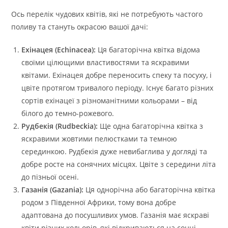
Ось перелік чудових квітів, які не потребують частого
поливу та стануть окрасою вашої дачі:
Ехінацея (Echinacea):
Ця багаторічна квітка відома
своїми цілющими властивостями та яскравими
квітами. Ехінацея добре переносить спеку та посуху, і
цвіте протягом тривалого періоду. Існує багато різних
сортів ехінацеї з різноманітними кольорами – від
білого до темно-рожевого.
Рудбекія (Rudbeckia):
Ще одна багаторічна квітка з
яскравими жовтими пелюстками та темною
серединкою. Рудбекія дуже невибаглива у догляді та
добре росте на сонячних місцях. Цвіте з середини літа
до пізньої осені.
Газанія (Gazania):
Ця однорічна або багаторічна квітка
родом з Південної Африки, тому вона добре
адаптована до посушливих умов. Газанія має яскраві
квіти різних кольорів, які відкриваються на сонці.