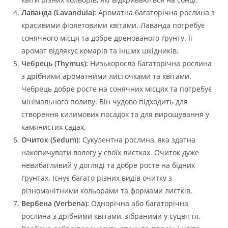
Лаванда (Lavandula):
Ароматна багаторічна рослина з
красивими фіолетовими квітами. Лаванда потребує
сонячного місця та добре дренованого ґрунту. Її
аромат відлякує комарів та інших шкідників.
Чебрець (Thymus):
Низькоросла багаторічна рослина
з дрібними ароматними листочками та квітами.
Чебрець добре росте на сонячних місцях та потребує
мінімального поливу. Він чудово підходить для
створення килимових посадок та для вирощування у
камянистих садах.
Очиток (Sedum):
Сукулентна рослина, яка здатна
накопичувати вологу у своїх листках. Очиток дуже
невибагливий у догляді та добре росте на бідних
ґрунтах. Існує багато різних видів очитку з
різноманітними кольорами та формами листків.
Вербена (Verbena):
Однорічна або багаторічна
рослина з дрібними квітами, зібраними у суцвіття.