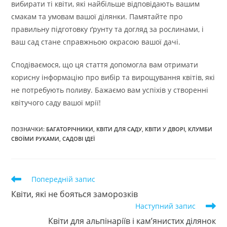
вибирати ті квіти, які найбільше відповідають вашим
смакам та умовам вашої ділянки. Памятайте про
правильну підготовку ґрунту та догляд за рослинами, і
ваш сад стане справжньою окрасою вашої дачі.
Сподіваємося, що ця стаття допомогла вам отримати
корисну інформацію про вибір та вирощування квітів, які
не потребують поливу. Бажаємо вам успіхів у створенні
квітучого саду вашої мрії!
ПОЗНАЧКИ
:
БАГАТОРІЧНИКИ
,
КВІТИ ДЛЯ САДУ
,
КВІТИ У ДВОРІ
,
КЛУМБИ
СВОЇМИ РУКАМИ
,
САДОВІ ІДЕЇ
Прочитати
Попередній запис
більше
Квіти, які не бояться заморозків
статей
Наступний запис
Квіти для альпінаріїв і кам’янистих ділянок