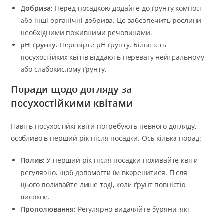
Добрива:
Перед посадкою додайте до ґрунту компост
або інші органічні добрива. Це забезпечить рослини
необхідними поживними речовинами.
pH ґрунту:
Перевірте pH ґрунту. Більшість
посухостійких квітів віддають перевагу нейтральному
або слабокислому ґрунту.
Поради щодо догляду за
посухостійкими квітами
Навіть посухостійкі квіти потребують певного догляду,
особливо в перший рік після посадки. Ось кілька порад:
Полив:
У перший рік після посадки поливайте квіти
регулярно, щоб допомогти їм вкоренитися. Після
цього поливайте лише тоді, коли ґрунт повністю
висохне.
Прополювання:
Регулярно видаляйте буряни, які