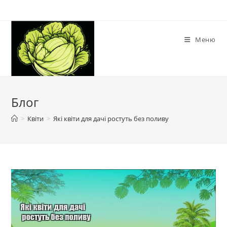
Перейти
до
вмісту
Меню
Блог
>
Квіти
>
Які квіти для дачі ростуть без поливу