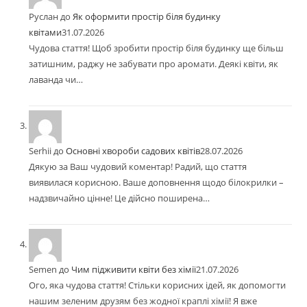
Руслан
до
Як оформити простір біля будинку
квітами
31.07.2026
Чудова стаття! Щоб зробити простір біля будинку ще більш
затишним, раджу не забувати про аромати. Деякі квіти, як
лаванда чи…
Serhii
до
Основні хвороби садових квітів
28.07.2026
Дякую за Ваш чудовий коментар! Радий, що стаття
виявилася корисною. Ваше доповнення щодо білокрилки –
надзвичайно цінне! Це дійсно поширена…
Semen
до
Чим підживити квіти без хімії
21.07.2026
Ого, яка чудова стаття! Стільки корисних ідей, як допомогти
нашим зеленим друзям без жодної краплі хімії! Я вже