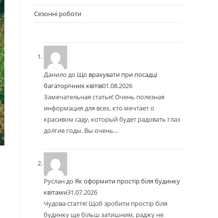
Сезонні роботи
Данило
до
Що врахувати при посадці
багаторічних квітів
01.08.2026
Замечательная статья! Очень полезная
информация для всех, кто мечтает о
красивом саду, который будет радовать глаз
долгие годы. Вы очень…
Руслан
до
Як оформити простір біля будинку
квітами
31.07.2026
Чудова стаття! Щоб зробити простір біля
будинку ще більш затишним, раджу не