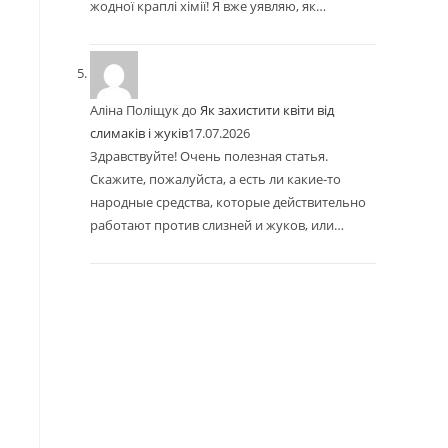
жодної краплі хімії! Я вже уявляю, як…
Аліна Поліщук
до
Як захистити квіти від
слимаків і жуків
17.07.2026
Здравствуйте! Очень полезная статья.
Скажите, пожалуйста, а есть ли какие-то
народные средства, которые действительно
работают против слизней и жуков, или…