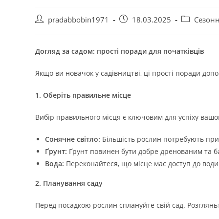
Автор
Запис
Категорія
pradabbobin1971
18.03.2025
Сезонн
запису:
опубліковано:
запису:
Догляд за садом: прості поради для початківців
Якщо ви новачок у садівництві, ці прості поради доп
1. Оберіть правильне місце
Вибір правильного місця є ключовим для успіху вашого
Сонячне світло:
Більшість рослин потребують прин
Ґрунт:
Ґрунт повинен бути добре дренованим та б
Вода:
Переконайтеся, що місце має доступ до води
2. Планування саду
Перед посадкою рослин сплануйте свій сад. Розглянь