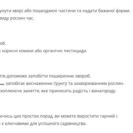
сунути хворі або пошкоджені частини та надати бажаної форми.
виду рослин час.
об.
 корисні комахи або органічні пестициди.
тів допоможе запобігти поширенню хвороб.
Зміна посівних культур يساعد على запобігає виснаженню ґрунту та захворюванням рослин.
хоплююче заняття, яке приносить радість і винагороду.
ючись цих простих порад, ви можете виростити гарний і
я є ключовими для успішного садівництва.