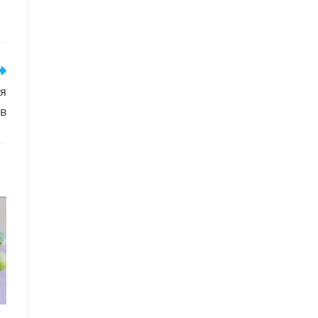
ля
ів