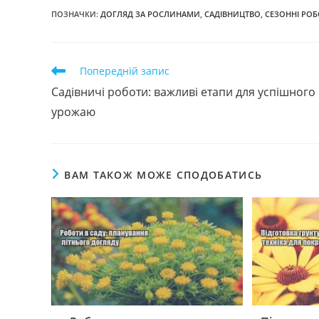
ПОЗНАЧКИ
:
ДОГЛЯД ЗА РОСЛИНАМИ
,
САДІВНИЦТВО
,
СЕЗОННІ РО
Прочитати
Попередній запис
більше
Садівничі роботи: важливі етапи для успішного
статей
урожаю
ВАМ ТАКОЖ МОЖЕ СПОДОБАТИСЬ