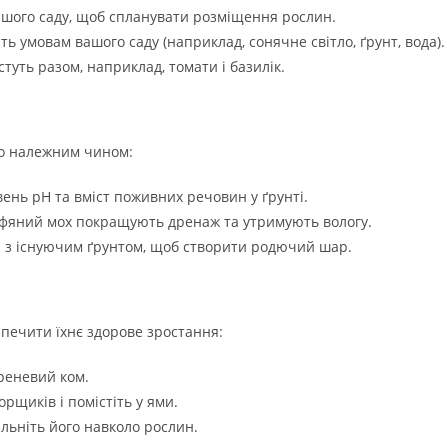
ашого саду, щоб спланувати розміщення рослин.
ть умовам вашого саду (наприклад, сонячне світло, ґрунт, вода).
туть разом, наприклад, томати і базилік.
го належним чином:
нь pH та вміст поживних речовин у ґрунті.
рфяний мох покращують дренаж та утримують вологу.
 з існуючим ґрунтом, щоб створити родючий шар.
печити їхнє здорове зростання:
ореневий ком.
рщиків і помістіть у ями.
льніть його навколо рослин.