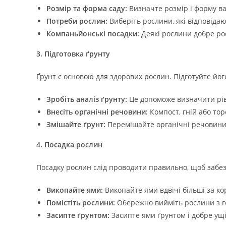
Розмір та форма саду:
Визначте розмір і форму в
Потреби рослин:
Виберіть рослини, які відповідаю
Компаньйонські посадки:
Деякі рослини добре рос
3. Підготовка ґрунту
Ґрунт є основою для здорових рослин. Підготуйте йо
Зробіть аналіз ґрунту:
Це допоможе визначити ріве
Внесіть органічні речовини:
Компост, гній або то
Змішайте ґрунт:
Перемішайте органічні речовини
4. Посадка рослин
Посадку рослин слід проводити правильно, щоб забез
Викопайте ями:
Викопайте ями вдвічі більші за к
Помістіть рослини:
Обережно вийміть рослини з го
Засипте ґрунтом:
Засипте ями ґрунтом і добре ущі