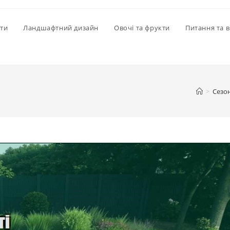
іти
Ландшафтний дизайн
Овочі та фрукти
Питання та в
>
Сезо