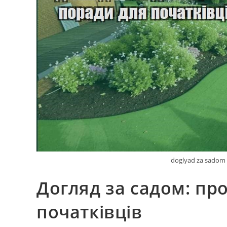
doglyad za sadom 
Догляд за садом: про
початківців