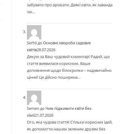
забувати про аромати. Деякі квіти, як лаванда
чи…
Serhii
до
Основні хвороби садових
квітів
28.07.2026
Дякую за Ваш чудовий коментар! Радий, що
стаття виявилася корисною. Ваше
доповнення щодо білокрилки – надзвичайно
цінне! Це дійсно поширена…
Semen
до
Чим підживити квіти без
хімії
21.07.2026
Ого, яка чудова стаття! Стільки корисних ідей,
як допомогти нашим зеленим друзям без