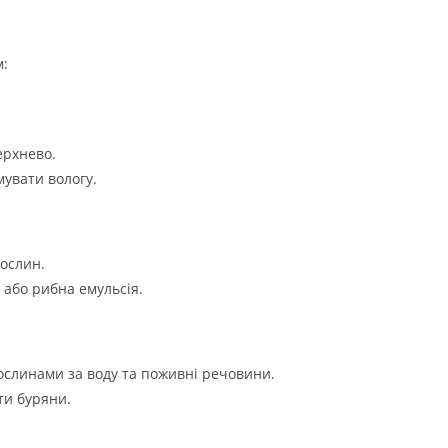
м:
ерхнево.
увати вологу.
рослин.
 або рибна емульсія.
ослинами за воду та поживні речовини.
ти буряни.