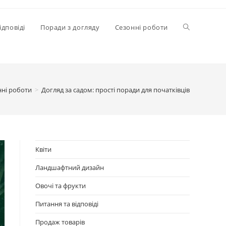
Перемкнути
ідповіді
Поради з догляду
Сезонні роботи
пошук
нні роботи
>
Догляд за садом: прості поради для початківців
на
веб-
Квіти
Ландшафтний дизайн
сайті
Овочі та фрукти
Питання та відповіді
Продаж товарів