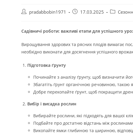
Автор
Запис
Категорія
pradabbobin1971
17.03.2025
Сезонн
запису:
опубліковано:
запису:
Садівничі роботи: важливі етапи для успішного ур
Вирощування здорових та рясних плодів вимагає посл
необхідно виконати для досягнення успішного врожа
Підготовка ґрунту
Починайте з аналізу ґрунту, щоб визначити йог
Збагатіть ґрунт органічною речовиною, такою я
Добре перекопайте ґрунт, щоб покращити дрен
Вибір і висадка рослин
Вибирайте рослини, які підходять для вашої клі
Подбайте про достатню відстань між рослинами 
Викопайте ямки глибиною та шириною, відпові