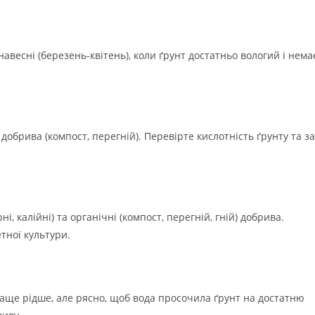
весні (березень-квітень), коли ґрунт достатньо вологий і нема
добрива (компост, перегній). Перевірте кислотність ґрунту та за
, калійні) та органічні (компост, перегній, гній) добрива.
тної культури.
аще рідше, але рясно, щоб вода просочила ґрунт на достатню