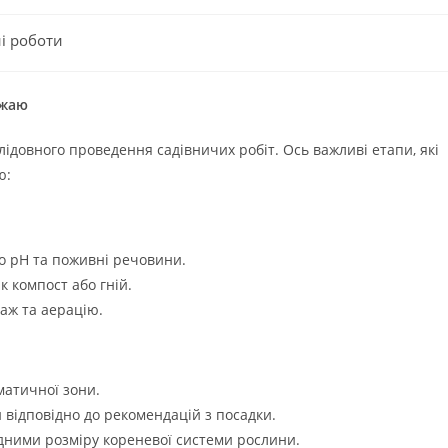
і роботи
ожаю
ідовного проведення садівничих робіт. Ось важливі етапи, які
ю:
о pH та поживні речовини.
к компост або гній.
аж та аерацію.
матичної зони.
відповідно до рекомендацій з посадки.
дними розміру кореневої системи рослини.