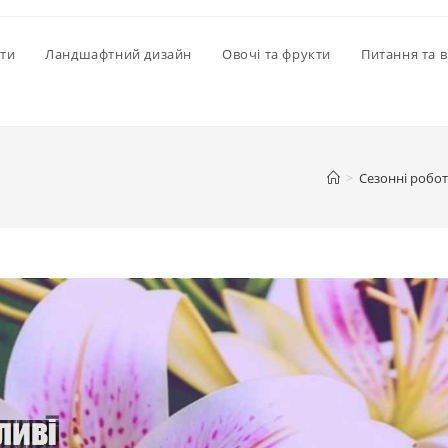
іти
Ландшафтний дизайн
Овочі та фрукти
Питання та в
>
Сезонні робо