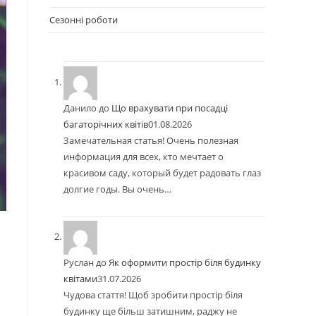
Сезонні роботи
Данило
до
Що врахувати при посадці
багаторічних квітів
01.08.2026
Замечательная статья! Очень полезная
информация для всех, кто мечтает о
красивом саду, который будет радовать глаз
долгие годы. Вы очень…
Руслан
до
Як оформити простір біля будинку
квітами
31.07.2026
Чудова стаття! Щоб зробити простір біля
будинку ще більш затишним, раджу не