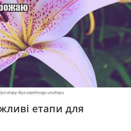
lyvi etapy dlya uspishnogo urozhayu
ажливі етапи для