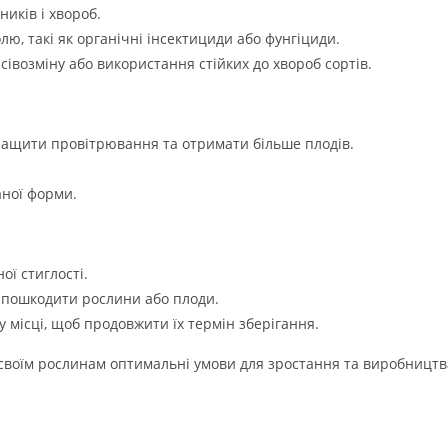
иків і хвороб.
ю, такі як органічні інсектициди або фунгіциди.
сівозміну або використання стійких до хвороб сортів.
ращити провітрювання та отримати більше плодів.
аної форми.
ої стиглості.
е пошкодити рослини або плоди.
у місці, щоб продовжити їх термін зберігання.
своїм рослинам оптимальні умови для зростання та виробництв