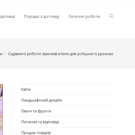
Перемкнути
ідповіді
Поради з догляду
Сезонні роботи
пошук
ти
>
Садівничі роботи: важливі етапи для успішного урожаю
на
веб-
Квіти
Ландшафтний дизайн
сайті
Овочі та фрукти
Питання та відповіді
Продаж товарів