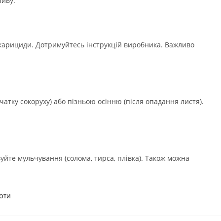
ливу.
акарициди. Дотримуйтесь інструкцій виробника. Важливо
тку сокоруху) або пізньою осінню (після опадання листя).
йте мульчування (солома, тирса, плівка). Також можна
БОТИ