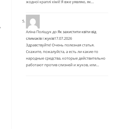
жодної краплі хімії! Я вже уявляю, як…
у
Аліна Поліщук
до
Як захистити квіти від
слимаків і жуків
17.07.2026
Здравствуйте! Очень полезная статья.
Скажите, пожалуйста, а есть ли какие-то
народные средства, которые действительно
работают против слизней и жуков, или…