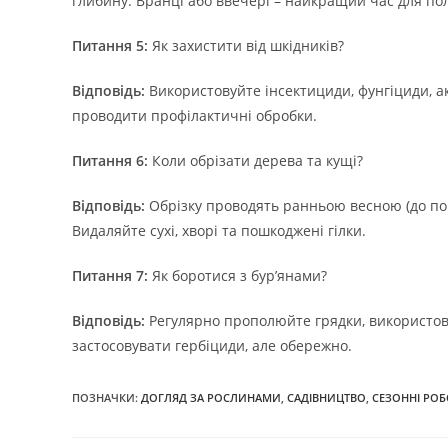
глибину. Вранці або ввечері – найкращий час для по
Питання 5:
Як захистити від шкідників?
Відповідь:
Використовуйте інсектициди, фунгіциди, 
проводити профілактичні обробки.
Питання 6:
Коли обрізати дерева та кущі?
Відповідь:
Обрізку проводять ранньою весною (до поча
Видаляйте сухі, хворі та пошкоджені гілки.
Питання 7:
Як боротися з бур’янами?
Відповідь:
Регулярно прополюйте грядки, використову
застосовувати гербіциди, але обережно.
ПОЗНАЧКИ
:
ДОГЛЯД ЗА РОСЛИНАМИ
,
САДІВНИЦТВО
,
СЕЗОННІ РО