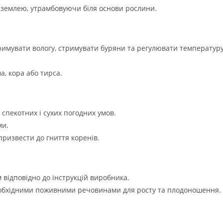
її землею, утрамбовуючи біля основи рослини.
тримувати вологу, стримувати буряни та регулювати температур
а, кора або тирса.
спекотних і сухих погодних умов.
ми.
призвести до гниття коренів.
відповідно до інструкцій виробника.
обхідними поживними речовинами для росту та плодоношення.