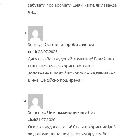
забувати про аромати. Деякі квіти, як лаванда
чи…
Serhii
до
Основні хвороби садових
квітів
28.07.2026
Дякую за Ваш чудовий коментар! Радий, що
стаття виявилася корисною. Ваше
доповнення щодо білокрилки – надзвичайно
цінне! Це дійсно поширена…
Semen
до
Чим підживити квіти без
хімії
21.07.2026
Ого, яка чудова стаття! Стільки корисних ідей,
як допомогти нашим зеленим друзям без