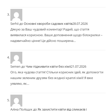
Serhii
до
Основні хвороби садових квітів
28.07.2026
Дякую за Ваш чудовий коментар! Радий, що стаття
виявилася корисною. Ваше доповнення щодо білокрилки –
надзвичайно цінне! Це дійсно поширена…
Semen
до
Чим підживити квіти без хімії
21.07.2026
Ого, яка чудова стаття! Стільки корисних ідей, як допомогти
нашим зеленим друзям без жодної краплі хімії! Я вже
уявляю, як…
Аліна Поліщук
до
Як захистити квіти від слимаків і