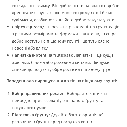
виглядають взимку. Він добре росте на вологих, добре
дренованих ґрунтах, але може витримувати і більш
сухі умови, особливо якщо його добре замульчувати.
Спірея (Spiraea):
Спірея – це різноманітна група кущів
з різними розмірами та формами. Багато видів спіреї
добре ростуть на піщаному ґрунті і цвітуть рясно
навесні або влітку.
Лапчатка (Potentilla fruticosa):
Лапчатка – це кущ з
жовтими, білими або рожевими квітами. Він дуже
стійкий до посухи і добре росте на піщаному ґрунті.
Поради щодо вирощування квітів на піщаному ґрунті:
Вибір правильних рослин:
Вибирайте квіти, які
природно пристосовані до піщаного ґрунту та
посушливих умов.
Підготовка ґрунту:
Додайте багато органічної
речовини в ґрунт перед посадкою квітів.