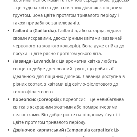
– це чудова квітка для сонячних ділянок з піщаним
ґрунтом. Вона цвіте протягом тривалого періоду і
також приваблює запилювачів.
Гаillardia (Gaillardia):
Гаillardia, або кокарда, відома
своїми яскравими, двоколірними квітами (зазвичай
червоного та жовтого кольорів). Вона дуже стійка до
посухи і цвіте рясно протягом усього літа.
Лаванда (Lavandula):
Ця ароматна квітка любить
сонце та добре дренований ґрунт, що робить її
ідеальною для піщаних ділянок. Лаванда доступна в
різних сортах, з квітами від світло-фіолетового до
темно-фіолетового.
Кореопсис (Coreopsis):
Кореопсис – це невибаглива
квітка з яскравими жовтими або помаранчевими
пелюстками. Він добре росте на піщаному ґрунті і
цвіте протягом тривалого періоду.
Дзвіночок карпатський (Campanula carpatica):
Ця