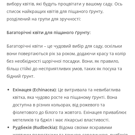
вибору квітів, які будуть процвітати у вашому саду. Ось
список найкращих квітів для піщаного ґрунту,
розділений на групи для зручності:
Багаторічні квіти для піщаного ґрунту:
Багаторічні квіти – це чудовий вибір для саду, оскільки
вони повертаються рік за роком, додаючи красу та колір
без необхідності щорічної посадки. Вони, як правило,
більш стійкі до несприятливих умов, таких як посуха та
бідний ґрунт.
Ехінацея (Echinacea):
Це витривала та невибаглива
квітка, яка чудово росте на піщаному ґрунті. Вона
доступна в різних кольорах, від рожевого та
фіолетового до білого та жовтого. Ехінацея приваблює
метеликів та бджіл і має лікарські властивості.
Рудбекія (Rudbeckia):
Відома своїми яскравими
жовтими пелюстками та темною серединкою, рудбекія