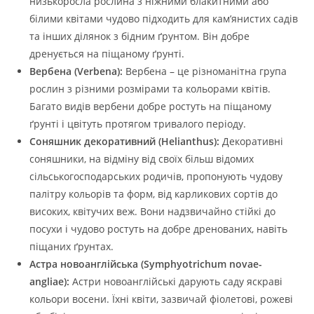
низькоросла рослина з ніжними блакитними або
білими квітами чудово підходить для кам’янистих садів
та інших ділянок з бідним ґрунтом. Він добре
дренується на піщаному ґрунті.
Вербена (Verbena):
Вербена – це різноманітна група
рослин з різними розмірами та кольорами квітів.
Багато видів вербени добре ростуть на піщаному
ґрунті і цвітуть протягом тривалого періоду.
Соняшник декоративний (Helianthus):
Декоративні
соняшники, на відміну від своїх більш відомих
сільськогосподарських родичів, пропонують чудову
палітру кольорів та форм, від карликових сортів до
високих, квітучих веж. Вони надзвичайно стійкі до
посухи і чудово ростуть на добре дренованих, навіть
піщаних ґрунтах.
Астра новоанглійська (Symphyotrichum novae-
angliae):
Астри новоанглійські дарують саду яскраві
кольори восени. Їхні квіти, зазвичай фіолетові, рожеві