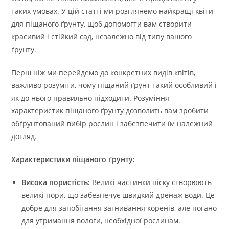
таких умовах. У цій статті ми розглянемо найкращі квіти
для піщаного ґрунту, щоб допомогти вам створити
красивий і стійкий сад, незалежно від типу вашого
ґрунту.
Перш ніж ми перейдемо до конкретних видів квітів,
важливо розуміти, чому піщаний ґрунт такий особливий і
як до нього правильно підходити. Розуміння
характеристик піщаного ґрунту дозволить вам зробити
обґрунтований вибір рослин і забезпечити їм належний
догляд.
Характеристики піщаного ґрунту:
Висока пористість:
Великі частинки піску створюють
великі пори, що забезпечує швидкий дренаж води. Це
добре для запобігання загнивання коренів, але погано
для утримання вологи, необхідної рослинам.