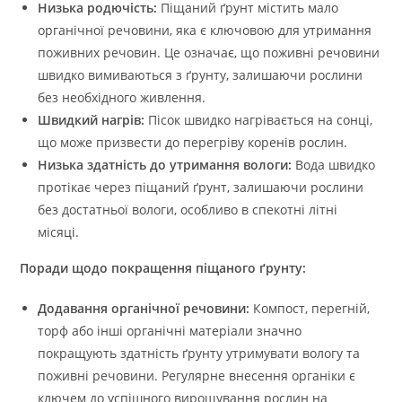
Низька родючість:
Піщаний ґрунт містить мало
органічної речовини, яка є ключовою для утримання
поживних речовин. Це означає, що поживні речовини
швидко вимиваються з ґрунту, залишаючи рослини
без необхідного живлення.
Швидкий нагрів:
Пісок швидко нагрівається на сонці,
що може призвести до перегріву коренів рослин.
Низька здатність до утримання вологи:
Вода швидко
протікає через піщаний ґрунт, залишаючи рослини
без достатньої вологи, особливо в спекотні літні
місяці.
Поради щодо покращення піщаного ґрунту:
Додавання органічної речовини:
Компост, перегній,
торф або інші органічні матеріали значно
покращують здатність ґрунту утримувати вологу та
поживні речовини. Регулярне внесення органіки є
ключем до успішного вирощування рослин на