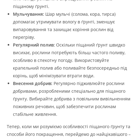
піщаному ґрунті.
Мульчування:
Шар мульчі (солома, кора, тирса)
допомагає утримувати вологу в ґрунті, зменшує
випаровування та захищає коріння рослин від
перегріву.
Регулярний полив:
Оскільки піщаний ґрунт швидко
висихає, рослини потребують більш частого поливу,
особливо в спекотну погоду. Використовуйте
крапельний полив або поливайте безпосередньо під
корінь, щоб мінімізувати втрати води.
Внесення добрив:
Регулярно підживлюйте рослини
добривами, розробленими спеціально для піщаного
ґрунту. Вибирайте добрива з повільним вивільненням
поживних речовин, щоб забезпечити рослинам
стабільне живлення.
Тепер, коли ми розуміємо особливості піщаного ґрунту та
способи його покращення, перейдемо до найцікавішого –