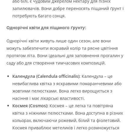
або білі, є чудовим джерелом нектару для пізніх
запилювачів. Вони добре переносять піщаний ґрунт і
потребують багато сонця.
Однорічні квіти для піщаного ґрунту:
Однорічні квіти живуть лише один сезон, але вони
можуть забезпечити яскравий колір та рясне цвітіння
протягом літа. Вони ідеальні для заповнення прогалин у
саду або для створення тимчасових композицій.
Календула (Calendula officinalis):
Календула – це
невибаглива квітка з яскравими помаранчевими або
жовтими пелюстками. Вона легко вирощується з
насіння і має лікарські властивості.
Космея (Cosmos):
Космея – це легка та повітряна
квітка з ніжними пелюстками. Вона доступна в різних
кольорах, включаючи рожевий, білий та фіолетовий.
Космея приваблює метеликів і легко розмножується