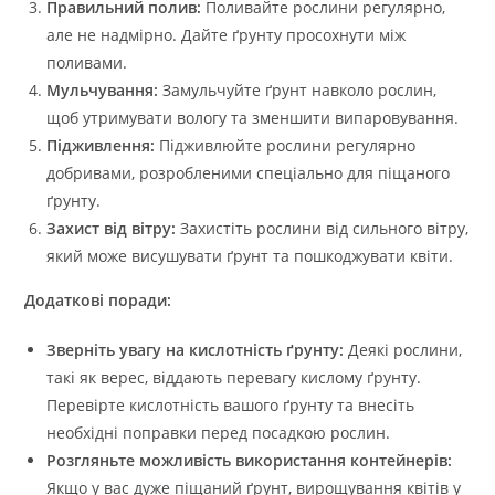
Правильний полив:
Поливайте рослини регулярно,
але не надмірно. Дайте ґрунту просохнути між
поливами.
Мульчування:
Замульчуйте ґрунт навколо рослин,
щоб утримувати вологу та зменшити випаровування.
Підживлення:
Підживлюйте рослини регулярно
добривами, розробленими спеціально для піщаного
ґрунту.
Захист від вітру:
Захистіть рослини від сильного вітру,
який може висушувати ґрунт та пошкоджувати квіти.
Додаткові поради:
Зверніть увагу на кислотність ґрунту:
Деякі рослини,
такі як верес, віддають перевагу кислому ґрунту.
Перевірте кислотність вашого ґрунту та внесіть
необхідні поправки перед посадкою рослин.
Розгляньте можливість використання контейнерів:
Якщо у вас дуже піщаний ґрунт, вирощування квітів у