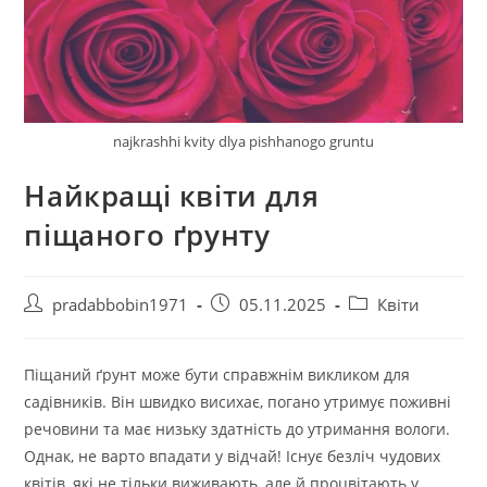
najkrashhi kvity dlya pishhanogo gruntu
Найкращі квіти для
піщаного ґрунту
Автор
Запис
Категорія
pradabbobin1971
05.11.2025
Квіти
запису:
опубліковано:
запису:
Піщаний ґрунт може бути справжнім викликом для
садівників. Він швидко висихає, погано утримує поживні
речовини та має низьку здатність до утримання вологи.
Однак, не варто впадати у відчай! Існує безліч чудових
квітів, які не тільки виживають, але й процвітають у