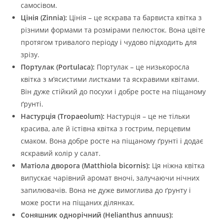
самосівом.
Цінія (Zinnia):
Цінія – це яскрава та барвиста квітка з
різними формами та розмірами пелюсток. Вона цвіте
протягом тривалого періоду і чудово підходить для
зрізу.
Портулак (Portulaca):
Портулак – це низькоросла
квітка з м’ясистими листками та яскравими квітами.
Він дуже стійкий до посухи і добре росте на піщаному
ґрунті.
Настурція (Tropaeolum):
Настурція – це не тільки
красива, але й їстівна квітка з гострим, перцевим
смаком. Вона добре росте на піщаному ґрунті і додає
яскравий колір у салат.
Матіола дворога (Matthiola bicornis):
Ця ніжна квітка
випускає чарівний аромат вночі, залучаючи нічних
запилювачів. Вона не дуже вимоглива до ґрунту і
може рости на піщаних ділянках.
Соняшник однорічний (Helianthus annuus):