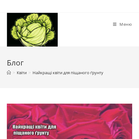
Перейти
до
вмісту
Меню
Блог
>
Квіти
>
Найкращі квіти для піщаного ґрунту