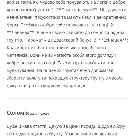
варіантами, які чудово себе почувають на легких, добре
дренованих ґрунтах: 1. **Очиток (седум)**: Ці сукуленти
невибагливі, посухостійкі та мають безліч декоративних
форм. Особливо добре себе почувають на сонці. 2.
**Лаванда**: Відома своєю любов’ю до сонця та бідних
ґрунтів. Її аромат – це додатковий бонус! 3. **Ехінацея**:
Красиві, стійкі багаторічники, які приваблюють
метеликів. Вони не вимагають особливого догляду і
добре ростуть на сонці. Також варто пам’ятати про
мульчування. На піщаних ґрунтах воно допомагає
зберегти вологу та покращує структуру ґрунту з часом.
Дякую ще раз за корисну інформацію!
Соломія
22.04.2026
Дуже цікава стаття! Дякую за цінні поради щодо вибору
квітів для піщаного ґрунту. У мене виникло декілька