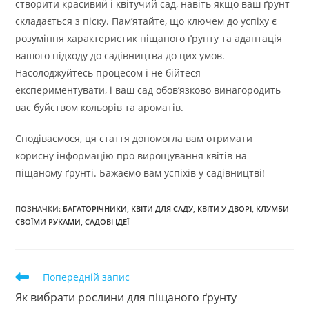
створити красивий і квітучий сад, навіть якщо ваш ґрунт
складається з піску. Пам’ятайте, що ключем до успіху є
розуміння характеристик піщаного ґрунту та адаптація
вашого підходу до садівництва до цих умов.
Насолоджуйтесь процесом і не бійтеся
експериментувати, і ваш сад обов’язково винагородить
вас буйством кольорів та ароматів.
Сподіваємося, ця стаття допомогла вам отримати
корисну інформацію про вирощування квітів на
піщаному ґрунті. Бажаємо вам успіхів у садівництві!
ПОЗНАЧКИ
:
БАГАТОРІЧНИКИ
,
КВІТИ ДЛЯ САДУ
,
КВІТИ У ДВОРІ
,
КЛУМБИ
СВОЇМИ РУКАМИ
,
САДОВІ ІДЕЇ
Прочитати
Попередній запис
більше
Як вибрати рослини для піщаного ґрунту
статей