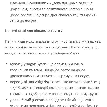
Класичний соняшник – чудова прикраса саду, що
додає йому висоти та позитивного настрою. Вони
добре ростуть на добре дренованому ґрунті і досить
стійкі до посухи.
Квітучі кущі для піщаного ґрунту:
Квітучі кущі можуть додати структуру та висоту у ваш сад,
а також забезпечити тривале цвітіння. Вибирайте кущі,
які добре переносять посуху та бідний ґрунт.
Бузок (Syringa):
Бузок – це ароматний кущ з
красивими квітами. Він добре росте на добре
дренованому ґрунті і може витримувати посуху.
Верес (Calluna vulgaris):
Верес – це низькорослий кущ
з дрібними, голкоподібними листками та маленькими
квітами. Він добре росте на кислому піщаному ґрунті.
Дерен білий (Cornus alba):
Дерен білий – це кущ з
яскравими червоними гілками, які особливо ефектно