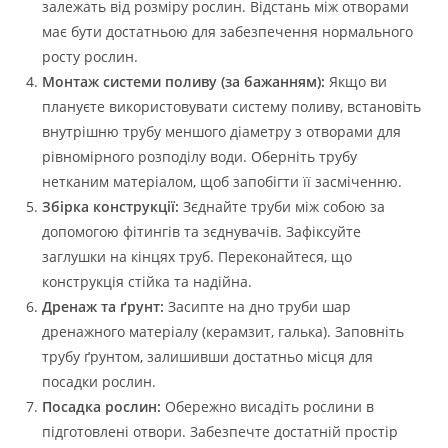
залежать від розміру рослин. Відстань між отворами
має бути достатньою для забезпечення нормального
росту рослин.
Монтаж системи поливу (за бажанням):
Якщо ви
плануєте використовувати систему поливу, встановіть
внутрішню трубу меншого діаметру з отворами для
рівномірного розподілу води. Оберніть трубу
нетканим матеріалом, щоб запобігти її засміченню.
Збірка конструкції:
Зєднайте труби між собою за
допомогою фітингів та зєднувачів. Зафіксуйте
заглушки на кінцях труб. Переконайтеся, що
конструкція стійка та надійна.
Дренаж та ґрунт:
Засипте на дно труби шар
дренажного матеріалу (керамзит, галька). Заповніть
трубу ґрунтом, залишивши достатньо місця для
посадки рослин.
Посадка рослин:
Обережно висадіть рослини в
підготовлені отвори. Забезпечте достатній простір