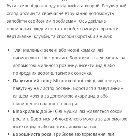
бути схильні до нападу шкідників та хвороб. Регулярний
огляд рослин та своєчасне втручання допоможуть
запобігти серйозним проблемам. Ось декілька
поширених шкідників та хвороб, які можуть вражати
вертикальні клумби, та способи боротьби з ними:
Тля:
Маленькі зелені або чорні комахи, які
висмоктують сік з рослин. Боротися з тлею можна за
допомогою мильного розчину, інсектицидів або
природних ворогів, таких як сонечка.
Павутинний кліщ:
Мікроскопічні кліщі, які плетуть
павутину на листях рослин. Боротися з павутинним
кліщем можна за допомогою акарицидів або
підвищення вологості повітря.
Білокрилка:
Дрібні білі мушки, які живляться соком
рослин. Боротися з білокрилкою можна за допомогою
інсектицидів або жовтих липких пасток.
Борошниста роса:
Грибкове захворювання, яке