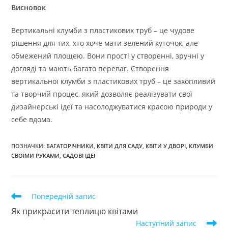
Висновок
Вертикальні клумби з пластикових труб – це чудове
рішення для тих, хто хоче мати зелений куточок, але
обмежений площею. Вони прості у створенні, зручні у
догляді та мають багато переваг. Створення
вертикальної клумби з пластикових труб – це захопливий
та творчий процес, який дозволяє реалізувати свої
дизайнерські ідеї та насолоджуватися красою природи у
себе вдома.
ПОЗНАЧКИ
:
БАГАТОРІЧНИКИ
,
КВІТИ ДЛЯ САДУ
,
КВІТИ У ДВОРІ
,
КЛУМБИ
СВОЇМИ РУКАМИ
,
САДОВІ ІДЕЇ
Прочитати
Попередній запис
більше
Як прикрасити теплицю квітами
статей
Наступний запис