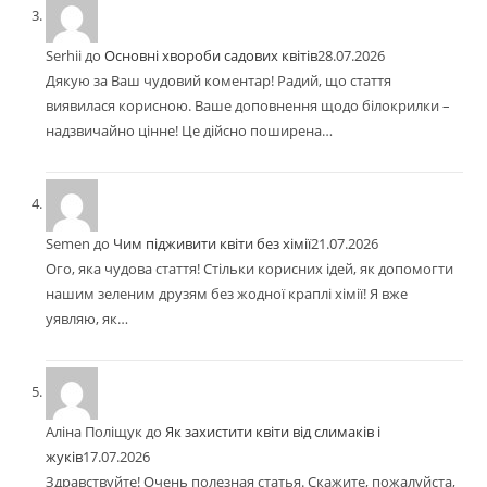
Serhii
до
Основні хвороби садових квітів
28.07.2026
Дякую за Ваш чудовий коментар! Радий, що стаття
виявилася корисною. Ваше доповнення щодо білокрилки –
надзвичайно цінне! Це дійсно поширена…
Semen
до
Чим підживити квіти без хімії
21.07.2026
Ого, яка чудова стаття! Стільки корисних ідей, як допомогти
нашим зеленим друзям без жодної краплі хімії! Я вже
уявляю, як…
Аліна Поліщук
до
Як захистити квіти від слимаків і
жуків
17.07.2026
Здравствуйте! Очень полезная статья. Скажите, пожалуйста,