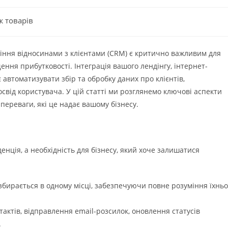
 товарів
ння відносинами з клієнтами (CRM) є критично важливим для
ення прибутковості. Інтеграція вашого лендінгу, інтернет-
автоматизувати збір та обробку даних про клієнтів,
свід користувача. У цій статті ми розглянемо ключові аспекти
переваги, які це надає вашому бізнесу.
енція, а необхідність для бізнесу, який хоче залишатися
збирається в одному місці, забезпечуючи повне розуміння їхньо
актів, відправлення email-розсилок, оновлення статусів
.