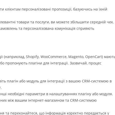
и клієнтам персоналізовані пропозиції, базуючись на їхній
евантні товари та послуги, ви можете збільшити середній чек.
амовлень та персоналізована комунікація сприяють
ії (наприклад, Shopify, WooCommerce, Magento, OpenCart) мают
бо пропонують плагіни для інтеграції. Зазвичай, процес
віть плагін або модуль для інтеграції з вашою CRM-системою в
.
інші необхідні параметри в налаштуваннях плагіну або модуля.
них між вашим інтернет-магазином та CRM-системою
ня та переконайтеся, що інформація коректно передається у