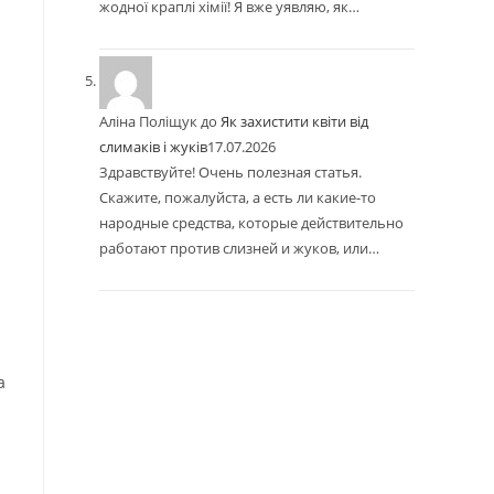
жодної краплі хімії! Я вже уявляю, як…
Аліна Поліщук
до
Як захистити квіти від
слимаків і жуків
17.07.2026
Здравствуйте! Очень полезная статья.
Скажите, пожалуйста, а есть ли какие-то
народные средства, которые действительно
работают против слизней и жуков, или…
а