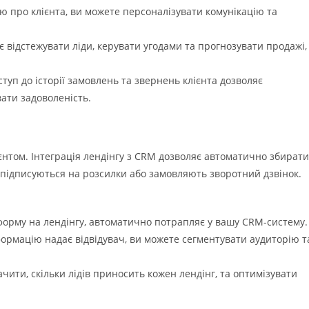
про клієнта, ви можете персоналізувати комунікацію та
відстежувати ліди, керувати угодами та прогнозувати продажі,
уп до історії замовлень та звернень клієнта дозволяє
ати задоволеність.
єнтом. Інтеграція лендінгу з CRM дозволяє автоматично збирати
 підписуються на розсилки або замовляють зворотний дзвінок.
орму на лендінгу, автоматично потрапляє у вашу CRM-систему.
нформацію надає відвідувач, ви можете сегментувати аудиторію т
чити, скільки лідів приносить кожен лендінг, та оптимізувати