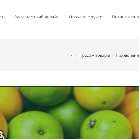
іти
Ландшафтний дизайн
Овочі та фрукти
Питання та в
>
Продаж товарів
>
Підключення