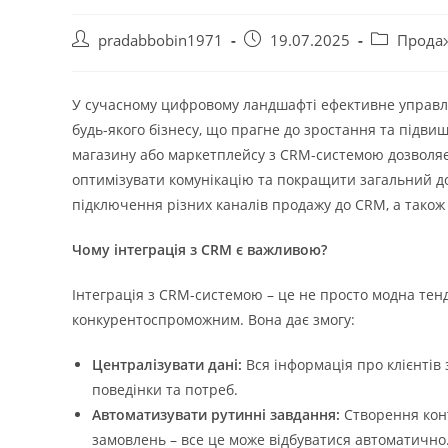
Автор
Запис
Категорія
pradabbobin1971
19.07.2025
Продаж
запису:
опубліковано:
запису:
У сучасному цифровому ландшафті ефективне управлі
будь-якого бізнесу, що прагне до зростання та підвищ
магазину або маркетплейсу з CRM-системою дозволяє 
оптимізувати комунікацію та покращити загальний до
підключення різних каналів продажу до CRM, а також 
Чому інтеграція з CRM є важливою?
Інтеграція з CRM-системою – це не просто модна тенд
конкурентоспроможним. Вона дає змогу:
Централізувати дані:
Вся інформація про клієнтів 
поведінки та потреб.
Автоматизувати рутинні завдання:
Створення конт
замовлень – все це може відбуватися автоматично