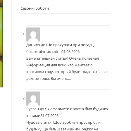
Сезонні роботи
Данило
до
Що врахувати при посадці
багаторічних квітів
01.08.2026
Замечательная статья! Очень полезная
информация для всех, кто мечтает о
красивом саду, который будет радовать глаз
долгие годы. Вы очень…
Руслан
до
Як оформити простір біля будинку
квітами
31.07.2026
Чудова стаття! Щоб зробити простір біля
будинку ще більш затишним, раджу не