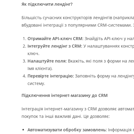
Як підключити лендінг?
Більшість сучасних конструкторів лендінгів (наприкла
вбудовані інтеграції з популярними CRM-системами. 
Отримайте API-ключ CRM:
Знайдіть API-ключ у на
Інтегруйте лендінг з CRM:
У налаштуваннях констру
ключ.
Налаштуйте поля:
Вкажіть, які поля з форми на ле
Імя клієнта).
Перевірте інтеграцію:
Заповніть форму на лендінг
систему.
Підключення інтернет-магазину до CRM
Інтеграція інтернет-магазину з CRM дозволяє автомат
покупок та інші важливі дані. Це дозволяє:
Автоматизувати обробку замовлень:
Інформація 