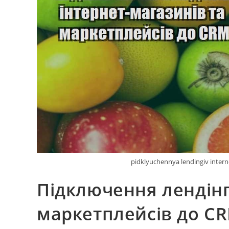
pidklyuchennya lendingiv inter
Підключення лендінгі
маркетплейсів до C