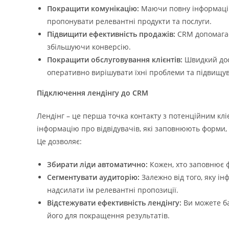
Покращити комунікацію:
Маючи повну інформацію 
пропонувати релевантні продукти та послуги.
Підвищити ефективність продажів:
CRM допомагає 
збільшуючи конверсію.
Покращити обслуговування клієнтів:
Швидкий дост
оперативно вирішувати їхні проблеми та підвищув
Підключення лендінгу до CRM
Лендінг – це перша точка контакту з потенційним клі
інформацію про відвідувачів, які заповнюють форми,
Це дозволяє:
Збирати ліди автоматично:
Кожен, хто заповнює ф
Сегментувати аудиторію:
Залежно від того, яку і
надсилати їм релевантні пропозиції.
Відстежувати ефективність лендінгу:
Ви можете ба
його для покращення результатів.