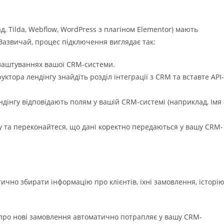
д, Tilda, Webflow, WordPress з плагіном Elementor) мають
Зазвичай, процес підключення виглядає так:
лаштуваннях вашої CRM-системи.
ктора лендінгу знайдіть розділ інтеграції з CRM та вставте API-
ндінгу відповідають полям у вашій CRM-системі (наприклад, Імя 
у та переконайтеся, що дані коректно передаються у вашу CRM-
ично збирати інформацію про клієнтів, їхні замовлення, історі
про нові замовлення автоматично потрапляє у вашу CRM-