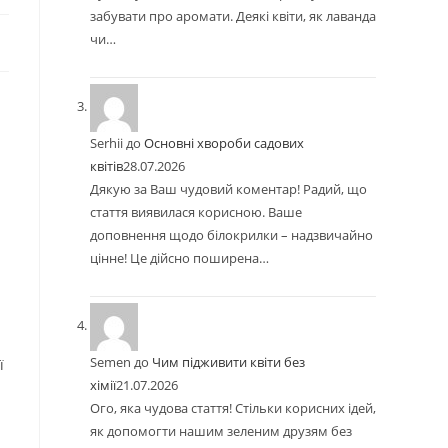
забувати про аромати. Деякі квіти, як лаванда
чи…
Serhii
до
Основні хвороби садових
квітів
28.07.2026
Дякую за Ваш чудовий коментар! Радий, що
стаття виявилася корисною. Ваше
доповнення щодо білокрилки – надзвичайно
цінне! Це дійсно поширена…
Semen
до
Чим підживити квіти без
ї
хімії
21.07.2026
Ого, яка чудова стаття! Стільки корисних ідей,
як допомогти нашим зеленим друзям без