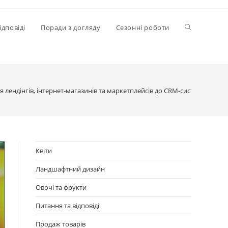
Перемкнути
ідповіді
Поради з догляду
Сезонні роботи
пошук
 лендінгів, інтернет-магазинів та маркетплейсів до CRM-системи
на
веб-
Квіти
Ландшафтний дизайн
сайті
Овочі та фрукти
Питання та відповіді
Продаж товарів