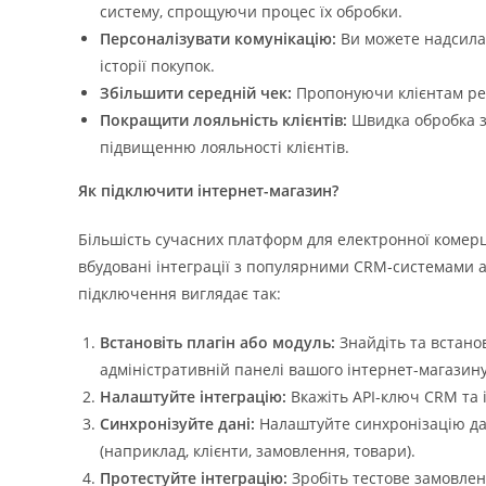
систему, спрощуючи процес їх обробки.
Персоналізувати комунікацію:
Ви можете надсилат
історії покупок.
Збільшити середній чек:
Пропонуючи клієнтам рел
Покращити лояльність клієнтів:
Швидка обробка з
підвищенню лояльності клієнтів.
Як підключити інтернет-магазин?
Більшість сучасних платформ для електронної комерц
вбудовані інтеграції з популярними CRM-системами а
підключення виглядає так:
Встановіть плагін або модуль:
Знайдіть та встано
адміністративній панелі вашого інтернет-магазину
Налаштуйте інтеграцію:
Вкажіть API-ключ CRM та 
Синхронізуйте дані:
Налаштуйте синхронізацію да
(наприклад, клієнти, замовлення, товари).
Протестуйте інтеграцію:
Зробіть тестове замовлен